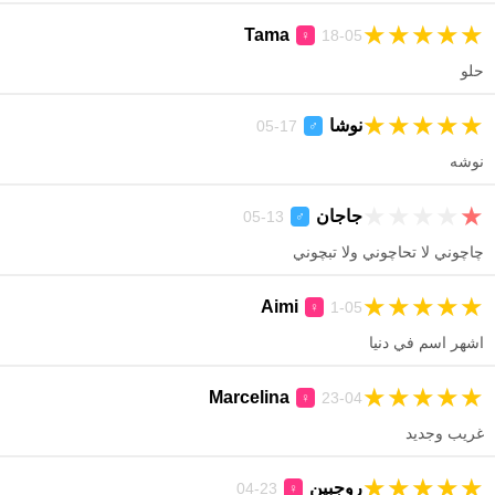
★
★
★
★
★
Tama
18-05
♀
حلو
★
★
★
★
★
نوشا
17-05
♂
نوشه
★
★
★
★
★
جاجان
13-05
♂
چاچوني لا تحاچوني ولا تبچوني
★
★
★
★
★
Aimi
1-05
♀
اشهر اسم في دنيا
★
★
★
★
★
Marcelina
23-04
♀
غريب وجديد
★
★
★
★
★
روجبين
23-04
♀