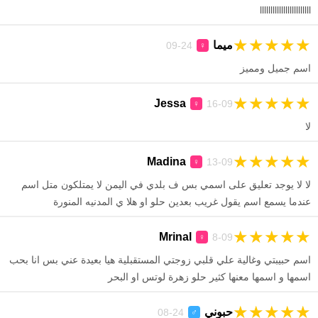
llllllllllllllllllllllll
★
★
★
★
★
ميما
24-09
♀
اسم جميل ومميز
★
★
★
★
★
Jessa
16-09
♀
لا
★
★
★
★
★
Madina
13-09
♀
لا لا يوجد تعليق على اسمي بس ف بلدي في اليمن لا يمتلكون متل اسم
عندما يسمع اسم يقول غريب بعدين حلو او هلا ي المدنيه المنورة
★
★
★
★
★
Mrinal
8-09
♀
اسم حبيبتي وغالية علي قلبي زوجتي المستقبلية هيا بعيدة عني بس انا بحب
اسمها و اسمها معنها كثير حلو زهرة لوتس او البحر
★
★
★
★
★
حبوني
24-08
♂