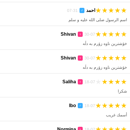
★
★
★
★
★
احمد
31-07
♂
اسم الرسول صلى الله عليه و سلم
★
★
★
★
★
Shivan
30-07
♀
خۆشترین ناوە زۆرم بە دڵە
★
★
★
★
★
Shivan
30-07
♀
خۆشترین ناوە زۆرم بە دڵە
★
★
★
★
★
Saliha
18-07
♀
شكرا
★
★
★
★
★
Ibo
18-07
♂
أسمك غريب
★
★
★
★
★
Normina
18-07
♀