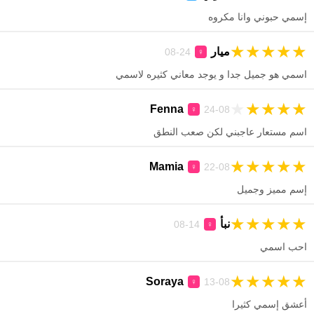
إسمي حبوني وانا مكروه
★
★
★
★
★
ميار
24-08
♀
اسمي هو جميل جدا و يوجد معاني كثيره لاسمي
★
★
★
★
★
Fenna
24-08
♀
اسم مستعار عاجبني لكن صعب النطق
★
★
★
★
★
Mamia
22-08
♀
إسم مميز وجميل
★
★
★
★
★
نبأ
14-08
♀
احب اسمي
★
★
★
★
★
Soraya
13-08
♀
أعشق إسمي كثيرا