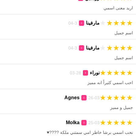
اريد معنى اسمي
★
★
★
★
★
مارفينا
3-04
♀
اسم جميل
★
★
★
★
★
مارفينا
3-04
♀
اسم جميل
★
★
★
★
★
نوراء
28-03
♀
احب اسمي كثيراً انه مميز
★
★
★
★
★
Agnes
26-03
♀
جميل و مميز
★
★
★
★
★
Molka
25-03
♀
نحب اسمي برشا خاطر امي سمتني ملكة ????♥️