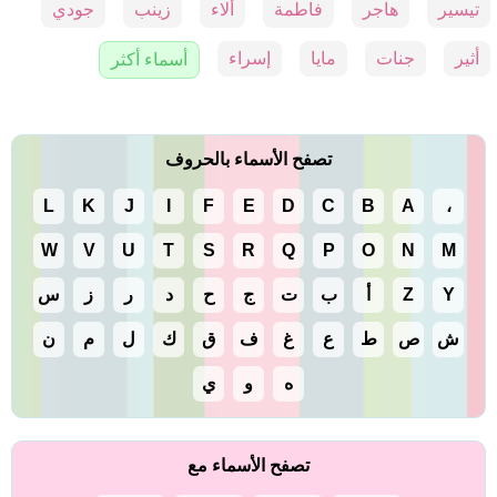
تيسير
هاجر
فاطمة
ألاء
زينب
جودي
أثير
جنات
مايا
إسراء
أسماء أكثر
تصفح الأسماء بالحروف
L
K
J
I
F
E
D
C
B
A
،
W
V
U
T
S
R
Q
P
O
N
M
Y
Z
أ
ب
ت
ج
ح
د
ر
ز
س
ش
ص
ط
ع
غ
ف
ق
ك
ل
م
ن
ه
و
ي
تصفح الأسماء مع