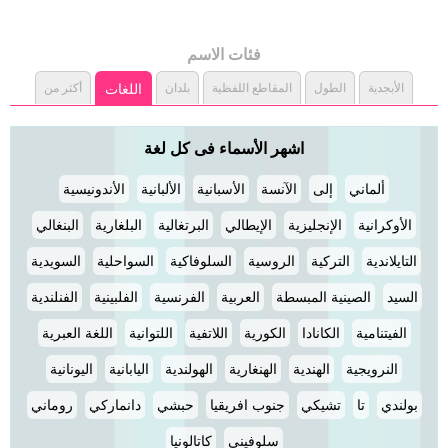
فئات الاسم
الأبجدية
الطول
المقاطع اللفظية
بلدان
اللغات
أكثر من
اشهر الأسماء فى كل لغة
ألماني
إلى
الآنسة
الأسبانية
الألبانية
الأندونيسية
الأوكرانية
الإنجليزية
الإيطالي
البرتغالية
البلغارية
البنغالي
التايلاندية
التركية
الروسية
السلوفاكية
السواحلية
السويدية
السيد
الصينية المبسطة
العربية
الفرنسية
الفلبينية
الفنلندية
الفيتنامية
الكانادا
الكورية
اللاتفية
اللتوانية
اللغة العبرية
النرويجية
الهندية
الهنغارية
الهولندية
اليابانية
اليونانية
بولندي
تا
تشيكي
جنوب افريقيا
حبشي
دانماركي
روماني
سلوفيني
كاتالونيا