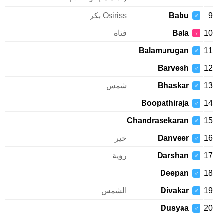
9
Babu
Osiriss بكر
♂
10
Bala
فتاة
♀
Balamurugan
11
♂
Barvesh
12
♂
13
Bhaskar
شمس
♂
Boopathiraja
14
♂
Chandrasekaran
15
♂
16
Danveer
خير
♂
17
Darshan
رؤية
♂
Deepan
18
♂
19
Divakar
الشمس
♂
Dusyaa
20
♂