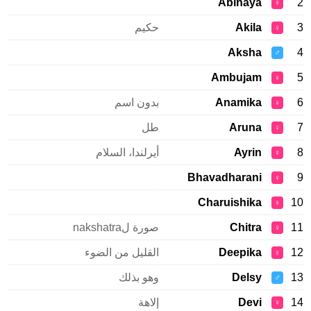
Abinaya
2
♀
3
Akila
حكيم
♀
Aksha
4
♂
Ambujam
5
♀
6
Anamika
بدون اسم
♀
7
Aruna
طل
♀
8
Ayrin
أيرلندا، السلام
♀
Bhavadharani
9
♀
Charuishika
10
♀
11
Chitra
صورة لnakshatra
♀
12
Deepika
القليل من الضوء
♀
13
Delsy
وهو بذلك
♂
14
Devi
إلاهة
♀