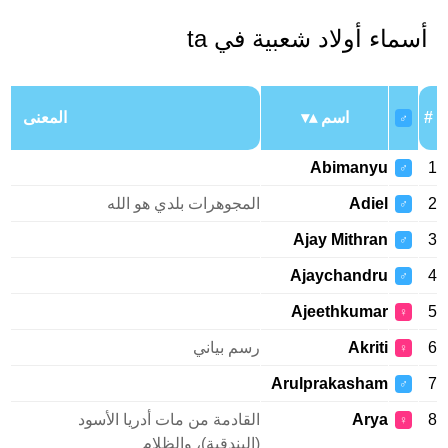
أسماء أولاد شعبية في ta
#
اسم
المعنى
♂
Abimanyu
1
♂
2
Adiel
المجوهرات بلدي هو الله
♂
Ajay Mithran
3
♂
Ajaychandru
4
♂
Ajeethkumar
5
♀
6
Akriti
رسم بياني
♀
Arulprakasham
7
♂
8
Arya
القادمة من مات أدريا الأسود
♀
(البندقية)، والظلام