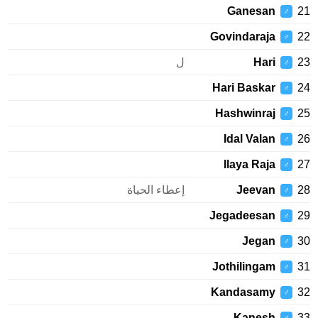
Ganesan
21
♂
Govindaraja
22
♂
23
Hari
ل
♂
Hari Baskar
24
♂
Hashwinraj
25
♂
Idal Valan
26
♂
Ilaya Raja
27
♂
28
Jeevan
إعطاء الحياة
♂
Jegadeesan
29
♂
Jegan
30
♂
Jothilingam
31
♂
Kandasamy
32
♂
Kanesh
33