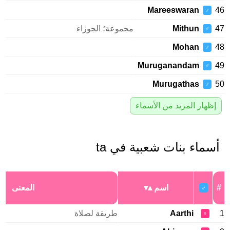
Mareeswaran
46
♂
47
Mithun
مجموعة؛ الجوزاء
♂
Mohan
48
♂
Muruganandam
49
♂
Murugathas
50
♂
إظهار المزيد من الأسماء
أسماء بنات شعبية في ta
#
اسم
المعنى
♂
1
Aarthi
طريقة لصلاة
♀