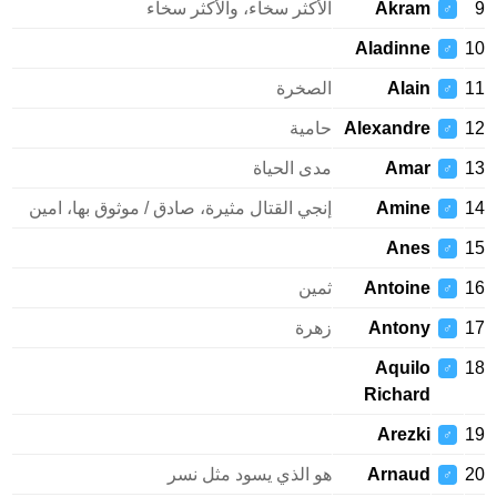
9
Akram
الأكثر سخاء، والأكثر سخاء
♂
Aladinne
10
♂
11
Alain
الصخرة
♂
12
Alexandre
حامية
♂
13
Amar
مدى الحياة
♂
14
Amine
إنجي القتال مثيرة، صادق / موثوق بها، امين
♂
Anes
15
♂
16
Antoine
ثمين
♂
17
Antony
زهرة
♂
Aquilo
18
♂
Richard
Arezki
19
♂
20
Arnaud
هو الذي يسود مثل نسر
♂