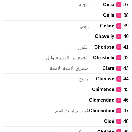
37
Celia
الجنة
♀
Célia
38
♀
39
Céline
إلهي
♀
Chavelly
40
♀
41
Cherissa
الكرز
♀
42
Christelle
الجمع بين المسيح وايل
♀
43
Clara
مشرق، لامعة، لامعة
♀
44
Clarisse
مسح
♀
Clémence
45
♀
Clémentine
46
♀
47
Clementine
غرب برابانت اسم
♀
Cloé
48
♀
49
Clotilde
معركة صاخبة