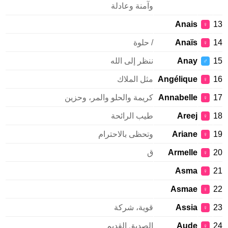
وآمنة وعادلة
Anais
13
♀
14
Anaïs
/ حلوة
♀
15
Anay
ننظر إلى الله
♂
16
Angélique
مثل الملاك
♀
17
Annabelle
كريمة والحلو والمر، وحزين
♀
18
Areej
طيب الرائحة
♀
19
Ariane
وتحظى بالاحترام
♀
20
Armelle
ق
♀
Asma
21
♀
Asmae
22
♀
23
Assia
قوية، شركة
♀
24
Aude
الصديق القديم
♀