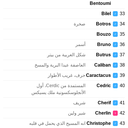
Bentoumi
Bilel
33
♂
34
Botros
صخرة
♂
Bouzo
35
♂
36
Bruno
أسمر
♂
37
Butrus
شكل العربية من بيتر
♂
38
Caliban
العاصفة عبدا البرية والمسخ
♂
39
Caractacus
حرف، غريب الأطوار
♂
40
Cedric
المستمدة من Cerdic، أول
♂
الأنجلوسكسونية ملك يسيكس
41
Cherif
شريف
♂
42
Cherlin
شير ولين
♀
43
Christophe
انه المسيح الذي يحمل في قلبه
♂