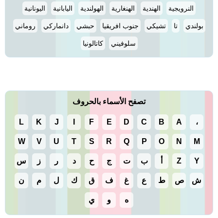
النرويجية
الهندية
الهنغارية
الهولندية
اليابانية
اليونانية
بولندي
تا
تشيكي
جنوب افريقيا
حبشي
دانماركي
روماني
سلوفيني
كاتالونيا
تصفح الأسماء بالحروف
L
K
J
I
F
E
D
C
B
A
،
W
V
U
T
S
R
Q
P
O
N
M
Y
Z
أ
ب
ت
ج
ح
د
ر
ز
س
ش
ص
ط
ع
غ
ف
ق
ك
ل
م
ن
ه
و
ي