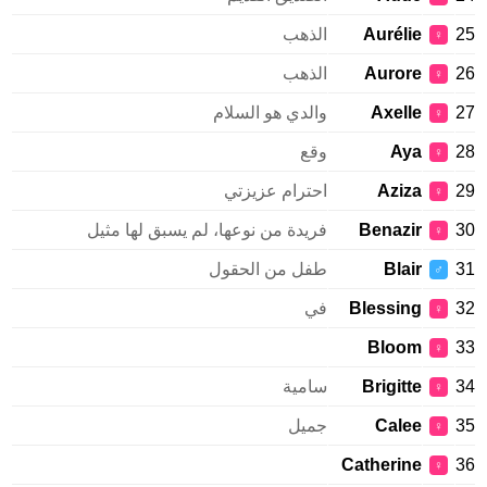
25
Aurélie
الذهب
♀
26
Aurore
الذهب
♀
27
Axelle
والدي هو السلام
♀
28
Aya
وقع
♀
29
Aziza
احترام عزيزتي
♀
30
Benazir
فريدة من نوعها، لم يسبق لها مثيل
♀
31
Blair
طفل من الحقول
♂
32
Blessing
في
♀
Bloom
33
♀
34
Brigitte
سامية
♀
35
Calee
جميل
♀
Catherine
36
♀