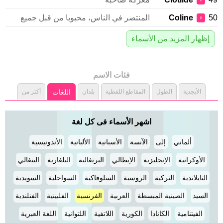
♀
50
Coline
المنتصر في الناس، محبوبا من قبل جميع
♀
إظهار المزيد من الأسماء
فئات الاسم
الأبجدية
الطول
المقاطع اللفظية
بلدان
اللغات
أكثر من
اشهر الأسماء فى كل لغة
ألماني
إلى
الآنسة
الأسبانية
الألبانية
الأندونيسية
الأوكرانية
الإنجليزية
الإيطالي
البرتغالية
البلغارية
البنغالي
التايلاندية
التركية
الروسية
السلوفاكية
السواحلية
السويدية
السيد
الصينية المبسطة
العربية
الفرنسية
الفلبينية
الفنلندية
الفيتنامية
الكانادا
الكورية
اللاتفية
اللتوانية
اللغة العبرية