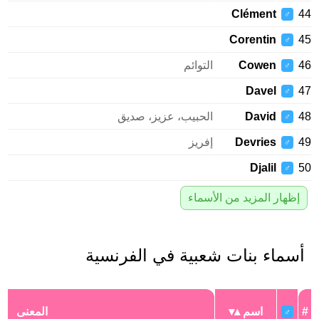
Clément
44
♂
Corentin
45
♂
46
Cowen
التوائم
♂
Davel
47
♂
48
David
الحبيب، عزيز، صديق
♂
49
Devries
إفريز
♂
Djalil
50
♂
إظهار المزيد من الأسماء
أسماء بنات شعبية في الفرنسية
#
اسم
المعنى
♂