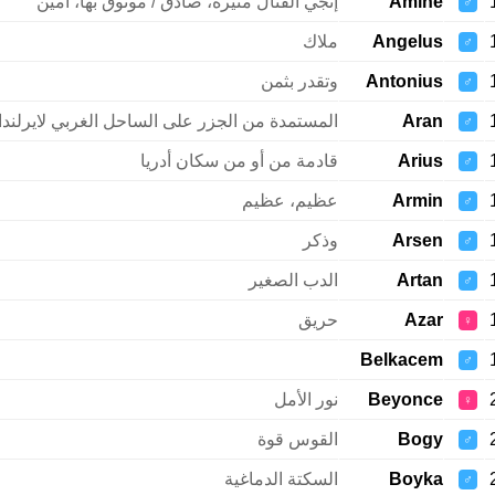
Amine
إنجي القتال مثيرة، صادق / موثوق بها، امين
♂
Angelus
ملاك
♂
Antonius
وتقدر بثمن
♂
Aran
المستمدة من الجزر على الساحل الغربي لايرلندا
♂
Arius
قادمة من أو من سكان أدريا
♂
Armin
عظيم، عظيم
♂
Arsen
وذكر
♂
Artan
الدب الصغير
♂
Azar
حريق
♀
Belkacem
♂
Beyonce
نور الأمل
♀
Bogy
القوس قوة
♂
Boyka
السكتة الدماغية
♂