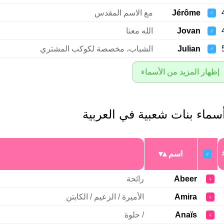
Jérôme
مع الاسم المقدس
♂
Jovan
الله معنا
♂
Julian
الشباب، مخصصة لكوكب المشتري
♂
إظهار المزيد من الأسماء
سماء بنات شعبية في العربية
اسم
♂
Abeer
رائحة
♀
Amira
الأميرة / الزعيم / الكابتن
♀
Anaïs
/ حلوة
♀