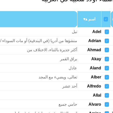
اسم
♂
Adel
نبل
♂
Adrian
منشؤها من أدريا (في البندقية) أو مات السوداء / 
♂
Ahmad
أكثر جديرة بالثناء، الاختلاف من
♂
Akay
براق القمر
♂
Aland
عادل
♂
Alber
تعالى، ويضيء مع المجد
♂
Alfredo
أحد عشر
♂
Allal
♂
Alvaro
حامي جميع
♂