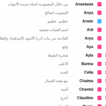
Anastasia
من خلال المعمودية لحياة جديدة الأموات
♀
Anya
التصويت لصالح
♀
Armin
عظيم، عظيم
♂
Arti
اسم الفتيات شعبية
♀
Arya
القادمة من مات أدريا الأسود (البندقية)، والظل
♀
Aya
وقع
♀
Ayla
شجرة البلوط
♀
Barina
الأعلى
♀
Celia
الجنة
♀
Chaima
مع بقعة الجمال
♀
Chantal
أغنية
♀
Claudine
أعرج
♀