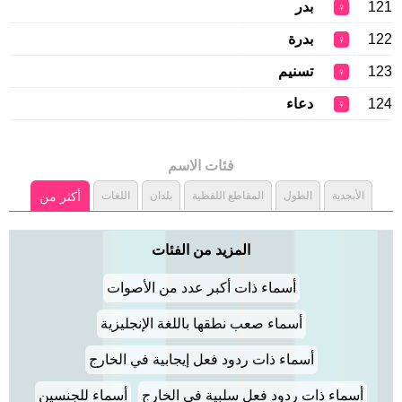
121
بدر
♀
122
بدرة
♀
123
تسنيم
♀
124
دعاء
♀
فئات الاسم
الأبجدية
الطول
المقاطع اللفظية
بلدان
اللغات
أكثر من
المزيد من الفئات
أسماء ذات أكبر عدد من الأصوات
أسماء صعب نطقها باللغة الإنجليزية
أسماء ذات ردود فعل إيجابية في الخارج
أسماء ذات ردود فعل سلبية في الخارج
أسماء للجنسين