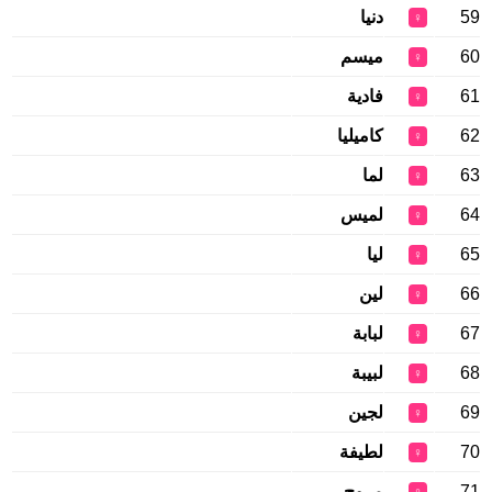
59
دنيا
♀
60
ميسم
♀
61
فادية
♀
62
كاميليا
♀
63
لما
♀
64
لميس
♀
65
ليا
♀
66
لين
♀
67
لبابة
♀
68
لبيبة
♀
69
لجين
♀
70
لطيفة
♀
71
مروج