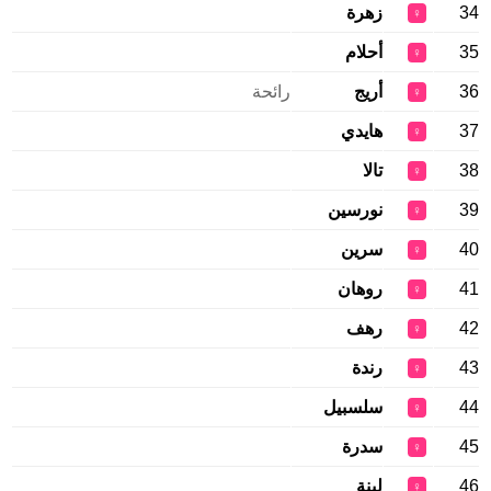
34
زهرة
♀
35
أحلام
♀
36
أريج
رائحة
♀
37
هايدي
♀
38
تالا
♀
39
نورسين
♀
40
سرين
♀
41
روهان
♀
42
رهف
♀
43
رندة
♀
44
سلسبيل
♀
45
سدرة
♀
46
لينة
♀