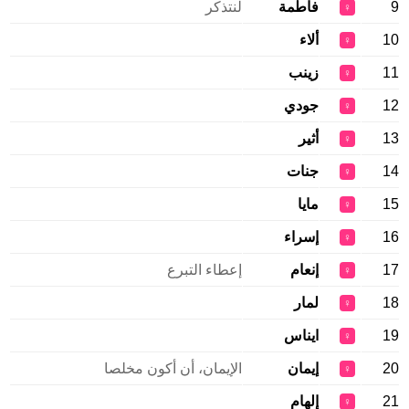
9
فاطمة
لنتذكر
♀
10
ألاء
♀
11
زينب
♀
12
جودي
♀
13
أثير
♀
14
جنات
♀
15
مايا
♀
16
إسراء
♀
17
إنعام
إعطاء التبرع
♀
18
لمار
♀
19
ايناس
♀
20
إيمان
الإيمان، أن أكون مخلصا
♀
21
إلهام
♀