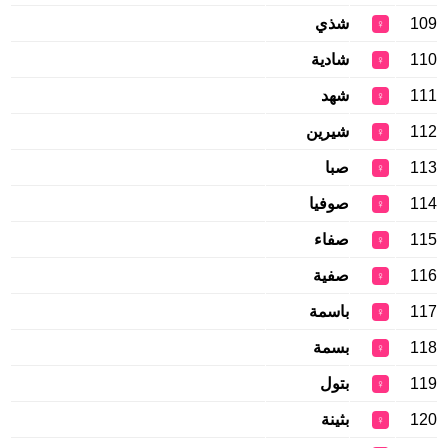
109
شذي
♀
110
شادية
♀
111
شهد
♀
112
شيرين
♀
113
صبا
♀
114
صوفيا
♀
115
صفاء
♀
116
صفية
♀
117
باسمة
♀
118
بسمة
♀
119
بتول
♀
120
بثينة
♀