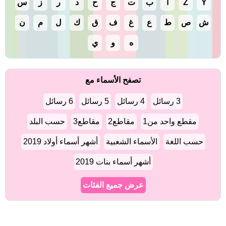
Y
Z
أ
ب
ت
ج
ح
د
ر
ز
س
ش
ص
ط
ع
غ
ف
ق
ك
ل
م
ن
ه
و
ي
تصفح الأسماء مع
3 رسائل
4 رسائل
5 رسائل
6 رسائل
مقطع واحد من1
مقاطع2
مقاطع3
حسب البلد
حسب اللغة
الأسماء الشعبية
أشهر أسماء أولاد 2019
أشهر أسماء بنات 2019
عرض جميع الفئات