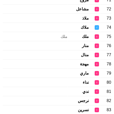
♀
72
مشاعل
♀
73
ملاذ
♀
74
ملاك
♂
75
ملك
ملك
♀
76
منار
♀
77
منال
♀
78
مهجة
♀
79
ماري
♀
80
نداء
♀
81
ندي
♀
82
نرجس
♀
83
نسرين
♀