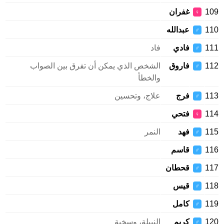
109
غفران
♀
110
عبدالله
♂
111
فادي
فاد
♂
112
فاروق
الشخص الذي يمكن أن تفرق بين الصواب
♂
والخطأ
113
فرج
علاج، وتحسين
♂
114
فتحي
♀
115
فهد
النمر
♂
116
قاسم
♂
117
قحطان
♂
118
قيس
♂
119
كامل
♂
120
كريم
النبيلة، وسخية
♂