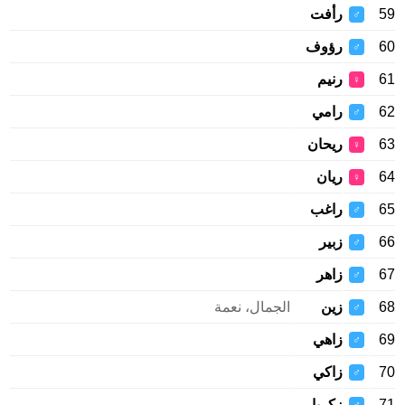
59
رأفت
♂
60
رؤوف
♂
61
رنيم
♀
62
رامي
♂
63
ريحان
♀
64
ريان
♀
65
راغب
♂
66
زبير
♂
67
زاهر
♂
68
زين
الجمال، نعمة
♂
69
زاهي
♂
70
زاكي
♂
71
زكريا