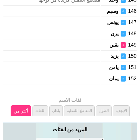
♂
146
وسيم
♂
147
يونس
♂
148
يزن
♂
149
يقين
♀
150
يزيد
♂
151
يامن
♂
152
يمان
♂
فئات الاسم
الأبجدية
الطول
المقاطع اللفظية
بلدان
اللغات
أكثر من
المزيد من الفئات