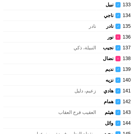
133
نبيل
♂
134
ناجي
♂
135
نادر
نادر
♂
136
نور
♀
137
نجيب
النبيلة، ذكي
♂
138
نضال
♀
139
نديم
♂
140
نزيه
♂
141
هادي
زعيم، دليل
♂
142
همام
♂
143
هيثم
العقيب فرخ العقاب
♂
144
وائل
♂
145
وحيد
منقطع النظير، فريدة من نوعها