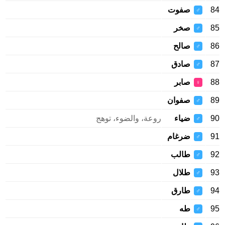
84
صفوت
♂
85
صخر
♂
86
صالح
♂
87
صادق
♂
88
صابر
♀
89
صفوان
♂
90
ضياء
روعة، والضوء، توهج
♂
91
ضرغام
♂
92
طالب
♂
93
طلال
♂
94
طارق
♂
95
طه
♂