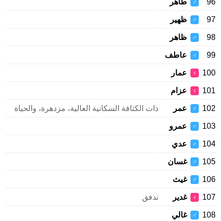
96
طاهر
♂
97
ظهير
♂
98
ظاهر
♂
99
عاطف
♂
100
عمار
♀
101
عزام
♀
102
عمر
ذات الكثافة السكانية العالية، مزدهرة، والحياة
♂
103
عمرو
♂
104
عدي
♂
105
غسان
♂
106
غيث
♂
107
غدير
تدفق
♀
108
غالي
♂