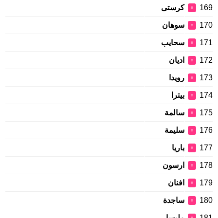
169
كرستى
♀
170
سوهان
♀
171
سحايب
♀
172
اديان
♀
173
رويدا
♀
174
بيترا
♀
175
سالمة
♀
176
سليمة
♀
177
باريا
♀
178
ارسون
♀
179
افنان
♀
180
ساجدة
♀
181
مليسا