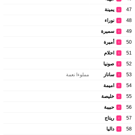
47
يمينة
♀
48
نوراء
♀
49
سميرة
♀
50
أميرة
♀
51
احلام
♀
52
صونيا
♀
53
ساناز
مملوءا نعمة
♀
54
اميمة
♀
55
خليصة
♀
56
حبيبة
♀
57
ريتاج
♀
58
داليا
♀