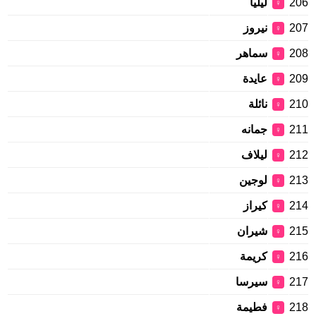
206
ليليا
♀
207
نيروز
♀
208
سماهر
♀
209
عايدة
♀
210
نائلة
♀
211
جمانه
♀
212
ليلاف
♀
213
لوجين
♀
214
كيراز
♀
215
شيران
♀
216
كريمة
♀
217
سيرسا
♀
218
فطيمة
♀