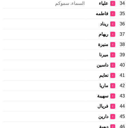
34
علياء
السماء، سموكم
♀
35
فاطمه
♀
36
ريناد
♀
37
ريهام
♀
38
منيرة
♀
39
ميرنا
♀
40
داسين
♀
41
نعايم
♀
42
ماريا
♀
43
سهيبة
♀
44
فريال
♀
45
دارين
♀
46
ديهية
♀