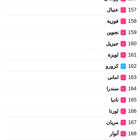
157
عنبال
♀
158
فوزية
♀
159
نجوين
♀
160
جيزيل
♀
161
لويزة
♀
162
كرورو
♂
163
امانى
♀
164
سندرا
♀
165
ناديا
♀
166
لورنا
♀
167
مريان
♀
168
أنوار
♀