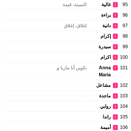
95
غالية
الثمينة، قيمة
♀
96
براءة
♀
97
دانية
إغلاق، إغلاق
♀
98
إكرام
♀
99
سيدرة
♀
100
اكرام
♀
101
Anna
تكوين آنا ماريا و.
♀
Maria
102
مشاعل
♀
103
ماجدة
♀
104
روابي
♀
105
راندا
♀
106
أميمة
♀