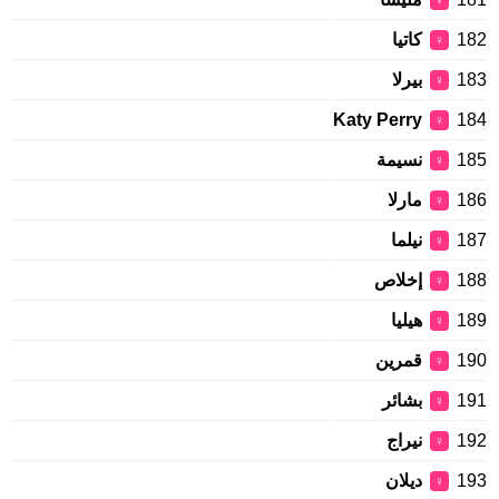
♀
182
كاتيا
♀
183
بيرلا
♀
Katy Perry
184
♀
185
نسيمة
♀
186
مارلا
♀
187
نيلما
♀
188
إخلاص
♀
189
هيليا
♀
190
قمرين
♀
191
بشائر
♀
192
نيراج
♀
193
ديلان
♀