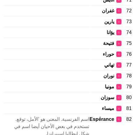
♀
72
غفران
♀
73
يارين
♀
74
يؤانا
♀
75
فتيحة
♀
76
حوراء
♀
77
تهاني
♀
78
نوران
♀
79
مونيا
♀
80
سوزان
♀
81
ميساء
♀
82
Espérance
اسم الفرنسية. المعنى هو 'الأمل، توقع.
♀
تستخدم في بعض الأحيان أيضا اسم في
شكل إيطاليا إسبيرانزا.