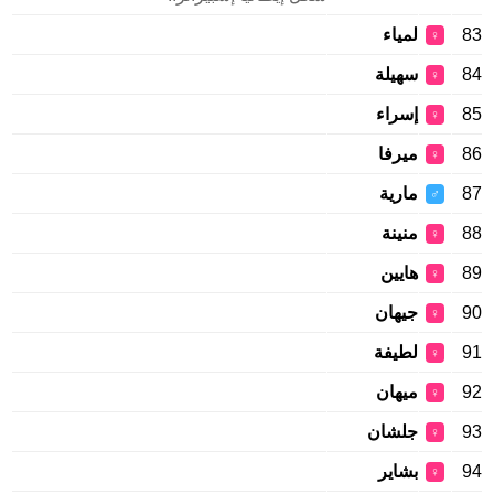
83
لمياء
♀
84
سهيلة
♀
85
إسراء
♀
86
ميرفا
♀
87
مارية
♂
88
منينة
♀
89
هايين
♀
90
جيهان
♀
91
لطيفة
♀
92
ميهان
♀
93
جلشان
♀
94
بشاير
♀