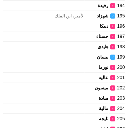
194
رفيدة
♀
195
شهزاد
الأمير، ابن الملك
♂
196
دبيكا
♀
197
حسناء
♀
198
هايدى
♀
199
بيسان
♂
200
نورما
♀
201
عاليه
♀
202
ميسون
♀
203
ميادة
♀
204
مالية
♀
205
ثليجة
♀