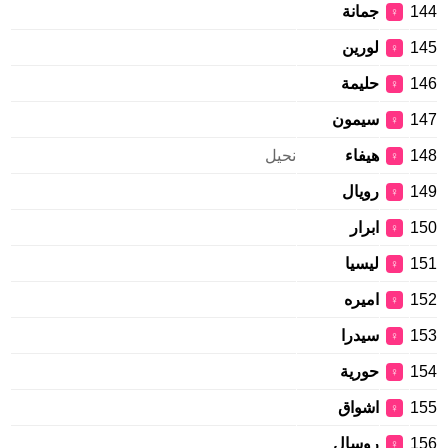
144
جمانة
♀
145
لورين
♀
146
حليمة
♀
147
سيمون
♀
148
هيفاء
نحيل
♀
149
رویال
♀
150
ابرار
♀
151
ليسيا
♀
152
اميره
♀
153
سيدرا
♀
154
حورية
♀
155
اشواق
♀
156
روسال
♀