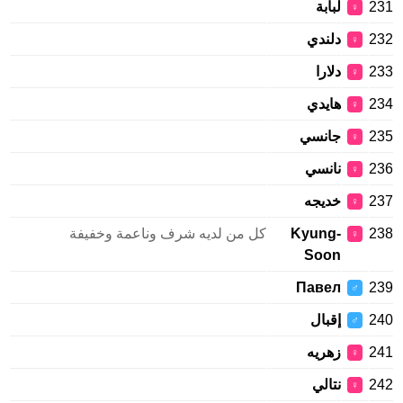
231
لبابة
♀
232
دلندي
♀
233
دلارا
♀
234
هايدي
♀
235
جانسي
♀
236
نانسي
♀
237
خديجه
♀
238
Kyung-
كل من لديه شرف وناعمة وخفيفة
♀
Soon
Павел
239
♂
240
إقبال
♂
241
زهريه
♀
242
نتالي
♀