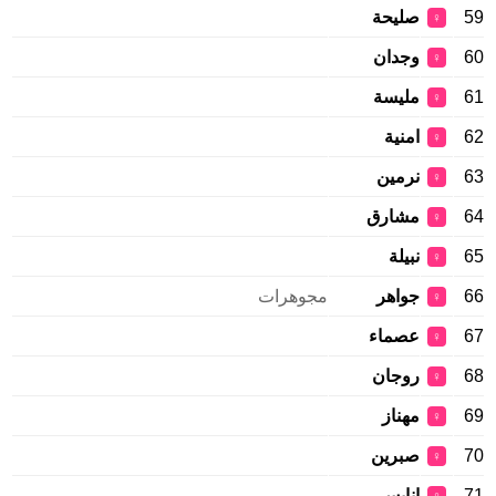
59
صليحة
♀
60
وجدان
♀
61
مليسة
♀
62
امنية
♀
63
نرمين
♀
64
مشارق
♀
65
نبيلة
♀
66
جواهر
مجوهرات
♀
67
عصماء
♀
68
روجان
♀
69
مهناز
♀
70
صبرين
♀
71
انايس