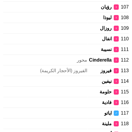
107
رؤيان
♀
108
ليوذا
♀
109
روزال
♀
110
انفال
♀
111
نسيبة
♀
112
Cinderella
محور
♀
113
فيروز
الفيروز (الأحجار الكريمة)
♀
114
نيفين
♀
115
حلومة
♀
116
فادية
♀
117
اياتو
♂
118
ملينة
♀