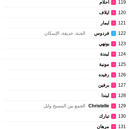
119
أحلام
♀
120
ايلاف
♀
121
ايمار
♀
122
فردوس
الجنة، حديقة، الإسكان
♂
123
يونهي
♀
124
ليندة
♀
125
مونية
♀
126
رفيده
♀
127
برفين
♀
128
ليندا
♀
129
Christelle
الجمع بين المسيح وايل
♀
130
تبارك
♀
131
مرهان
♀