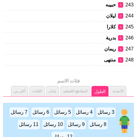
243
حبيبه
♀
244
ليلان
♀
245
كلارا
♀
246
بدرية
♀
247
ريمان
♀
248
منتهى
♀
فئات الاسم
الأبجدية
الطول
المقاطع اللفظية
بلدان
اللغات
أكثر من
3 رسائل
4 رسائل
5 رسائل
6 رسائل
7 رسائل
8 رسائل
9 رسائل
10 رسائل
11 رسائل
12 رسائل