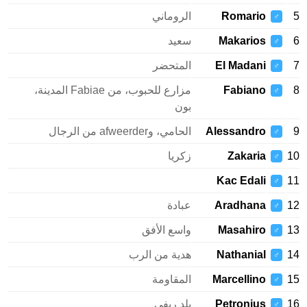
Romario
الروماني
♂
Makarios
سعيد
♂
El Madani
المتحضر
♂
Fabiano
مزارع للحبوب، من Fabiae المدينة،
♂
بون
Alessandro
الحامي، وafweerder من الرجال
♂
Zakaria
زكريا
♂
Kac Edali
♂
Aradhana
عبادة
♂
Masahiro
واسع الأفق
♂
Nathanial
هدية من الرب
♂
Marcellino
المقاومة
♂
Petronius
بلد ريفي
♂