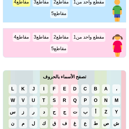
مقطع واحد من1
مقاطع2
مقاطع3
مقاطع4
مقاطع5
مقطع واحد من1
مقاطع2
مقاطع3
مقاطع4
مقاطع5
تصفح الأسماء بالحروف
L
K
J
I
F
E
D
C
B
A
،
W
V
U
T
S
R
Q
P
O
N
M
Y
Z
أ
ب
ت
ج
ح
د
ر
ز
س
ش
ص
ط
ع
غ
ف
ق
ك
ل
م
ن