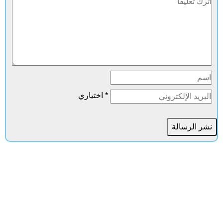
* اختياري