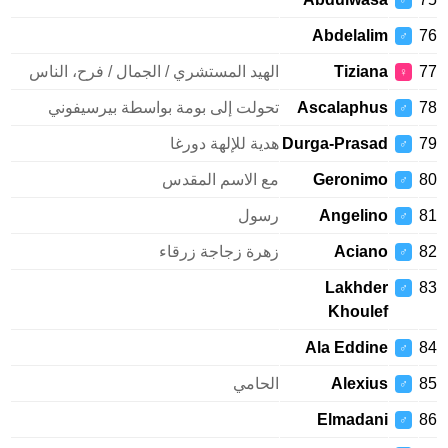
♂
Abdelalim
♂
Tiziana
الهيد المستشري / الجمال / فرح، الناس
♀
Ascalaphus
تحولت إلى بومة بواسطة بيرسيفوني
♂
Durga-Prasad
هدية للإلهة دورغا
♂
Geronimo
مع الاسم المقدس
♂
Angelino
رسول
♂
Aciano
زهرة زجاجة زرقاء
♂
Lakhder
♂
Khoulef
Ala Eddine
♂
Alexius
الحامي
♂
Elmadani
♂