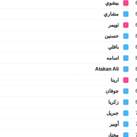
بيشوي
♀
مشاري
♂
ثويمر
♀
حسنين
♂
بافلي
♂
اسامه
♂
Atakan Ali
♂
ارينا
♀
جوفان
♂
زكريا
♂
جبريل
♂
أوبير
♂
مختار
♂