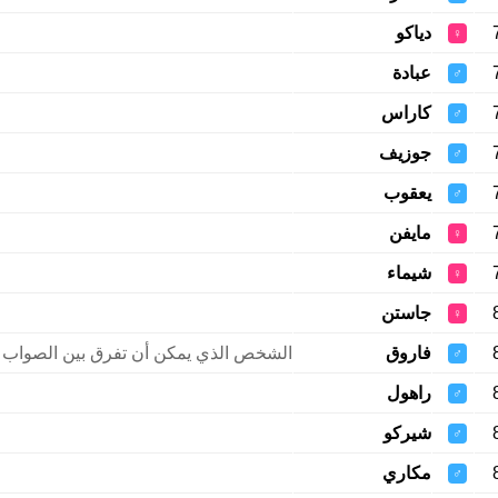
دياكو
♀
عبادة
♂
كاراس
♂
جوزيف
♂
يعقوب
♂
مايفن
♀
شيماء
♀
جاستن
♀
فاروق
الشخص الذي يمكن أن تفرق بين الصواب 
♂
راهول
♂
شيركو
♂
مكاري
♂