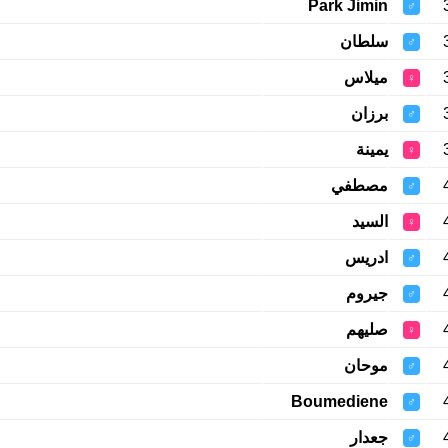
Park Jimin
♂
سلطان
♂
ميلاس
♀
برزان
♂
يمينة
♀
مصطفي
♂
السيد
♀
ادريس
♂
جيروم
♂
صليهم
♀
موحان
♂
Boumediene
♂
جعدار
♂