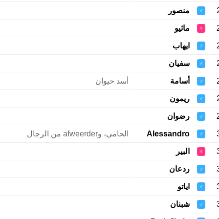
منصور
♂
ماثيو
♀
ايهاب
♂
سفيان
♂
أسامة
أسد حيوان
♂
ريمون
♂
رضوان
♂
Alessandro
الحامي، وafweerder من الرجال
♂
البير
♀
ردعان
♂
اياتو
♂
شبنان
♂