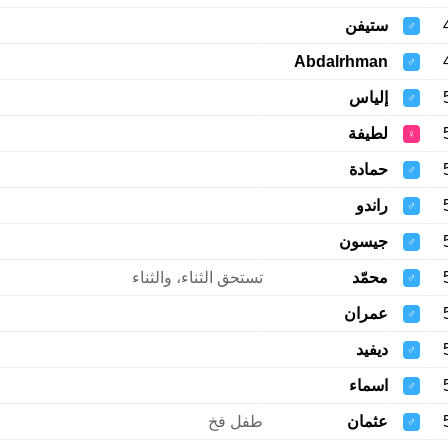
ستيفن
♂
Abdalrhman
♂
إلياس
♂
لطيفة
♀
حمادة
♂
راندو
♂
جيسون
♂
محمّد
تستحق الثناء، والثناء
♂
عمران
♂
ديفيد
♂
اسماء
♂
عثمان
طفل فخ
♂