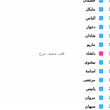
خشمان
♂
مايكل
♂
الياس
♂
دجوار
♂
شاذان
♂
ماريو
♂
دلشاد
قلب سعيد، مرح
♀
بيشوى
♂
اسامة
♂
مرتضى
♂
يانيس
♂
مروان
♂
سبهان
♂