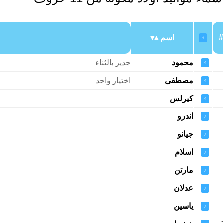
#
اسم
♂
محمود
جدير بالثناء
♂
مصطفى
اختيار واحد
♂
كيرلس
♂
اندرو
♂
جيانو
♂
اسلام
♂
مارتن
♂
عدلان
♂
ياسين
♂