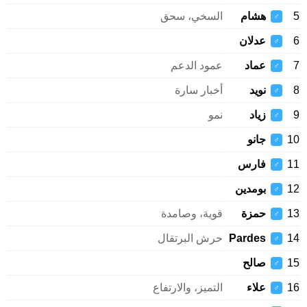
هشام
السخي، سحق
♂
عدلان
♂
عماد
عمود الدعم
♂
نويد
أخبار سارة
♂
زياد
نمو
♂
جانو
♂
فارس
♂
بومدين
♂
حمزة
قوية، وصامدة
♂
Pardes
حرش البرتقال
♂
صالح
♂
علاء
التميز، والارتفاع
♂