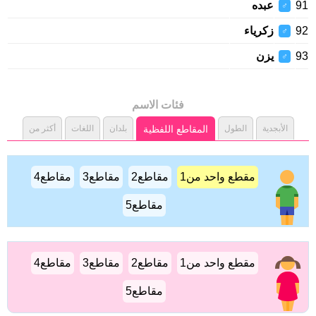
عبده
♂
زكرياء
♂
يزن
♂
فئات الاسم
الأبجدية
الطول
المقاطع اللفظية
بلدان
اللغات
أكثر من
مقطع واحد من1
مقاطع2
مقاطع3
مقاطع4
مقاطع5
مقطع واحد من1
مقاطع2
مقاطع3
مقاطع4
مقاطع5