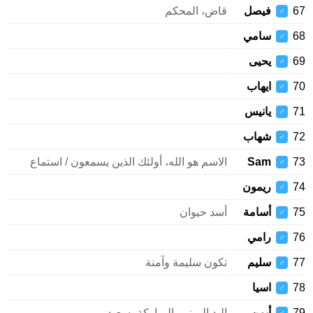
فيصل
قاض، المحكم
♂
سامي
♂
يحيى
♂
ايهاب
♂
يانيس
♂
شهاب
♂
Sam
الاسم هو الله، أولئك الذين يسمعون / استماع
♂
ريمون
♂
أسامة
أسد حيوان
♂
رامي
♂
سليم
تكون سليمة وآمنة
♂
اسيا
♂
أيمن
اليد اليمنى، المباركة، سعيد