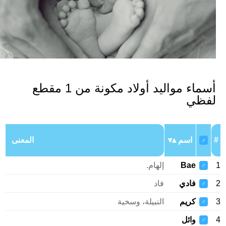
أسماء مواليد أولاد مكونة من 1 مقطع
فظي
اسم
المعنى
♂
Bae
إلهام.
♂
فادي
فاد
♂
كريم
النبيلة، وسخية
♂
وائل
♂