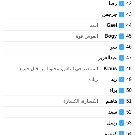
رضا
♂
جرجس
♂
Gael
اسم
♂
Bogy
القوس قوة
♂
تيتو
♂
عبدالعزيز
♂
Klaus
المنتصر في الناس، محبوبا من قبل جميع
♂
زيد
زيادة
♂
براء
♂
هاشم
الكسارة، الكسارة
♂
سعد
♂
رسل
♂
كرورو
♂