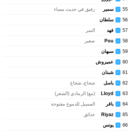
سمير
رفيق في حديث مساء
♂
سلطان
♂
فهد
النمر
♂
Pou
صغير
♂
سبهان
♂
عميروش
♂
شبنان
♂
باسل
شجاع، شجاع
♂
Lloyd
(مع) الرمادي (الشعر)
♂
باقر
المسيل للدموع مفتوحة
♂
Riyaz
حدائق
♂
يونس
♂