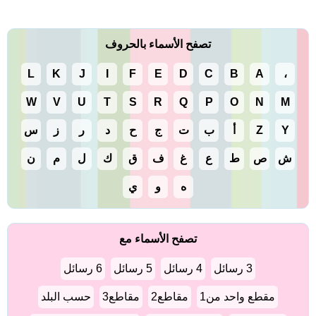
تصفح الأسماء بالحروف
L
K
J
I
F
E
D
C
B
A
،
W
V
U
T
S
R
Q
P
O
N
M
Y
Z
أ
ب
ت
ج
ح
د
ر
ز
س
ش
ص
ط
ع
غ
ف
ق
ك
ل
م
ن
ه
و
ي
تصفح الأسماء مع
3 رسائل
4 رسائل
5 رسائل
6 رسائل
مقطع واحد من1
مقاطع2
مقاطع3
حسب البلد