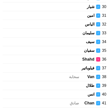
شيار
♂
امين
♂
الياس
♂
سليمان
♂
سيف
♂
سفيان
♂
Shahd
♀
فيلوباتير
♂
Van
سحابة
♂
طلال
♂
انس
♂
Chan
صادق
♂