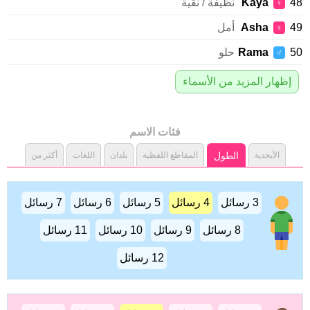
Kaya
نظيفة / نقية
♀
Asha
أمل
♀
Rama
حلو
♂
إظهار المزيد من الأسماء
فئات الاسم
الأبجدية
الطول
المقاطع اللفظية
بلدان
اللغات
أكثر من
3 رسائل
4 رسائل
5 رسائل
6 رسائل
7 رسائل
8 رسائل
9 رسائل
10 رسائل
11 رسائل
12 رسائل