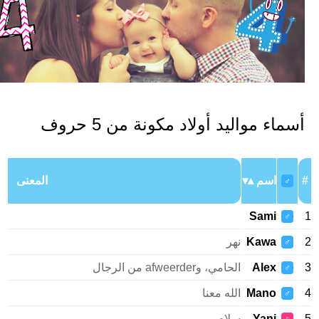
سماء مواليد أولاد مكونة من 5 حروف
اسم
المعنى
♂
Sami
♂
Kawa
نهر
♂
Alex
الحامي، وafweerder من الرجال
♂
Mano
الله معنا
♂
Yani
سلام