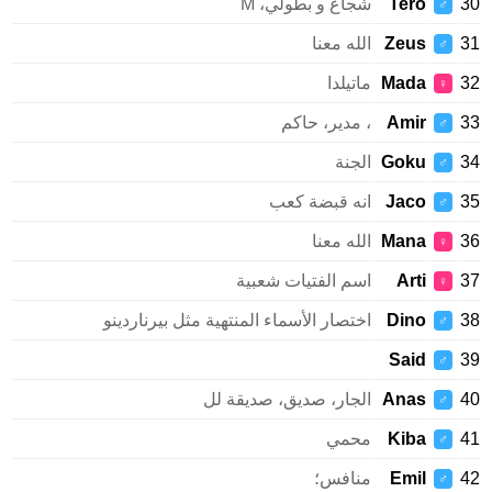
Tero
شجاع و بطولي، M
♂
Zeus
الله معنا
♂
Mada
ماتيلدا
♀
Amir
، مدير، حاكم
♂
Goku
الجنة
♂
Jaco
انه قبضة كعب
♂
Mana
الله معنا
♀
Arti
اسم الفتيات شعبية
♀
Dino
اختصار الأسماء المنتهية مثل بيرناردينو
♂
Said
♂
Anas
الجار، صديق، صديقة لل
♂
Kiba
محمي
♂
Emil
منافس؛
♂