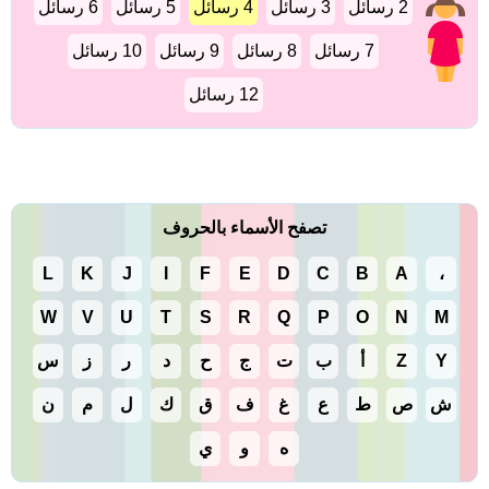
2 رسائل
3 رسائل
4 رسائل
5 رسائل
6 رسائل
7 رسائل
8 رسائل
9 رسائل
10 رسائل
12 رسائل
تصفح الأسماء بالحروف
L
K
J
I
F
E
D
C
B
A
،
W
V
U
T
S
R
Q
P
O
N
M
Y
Z
أ
ب
ت
ج
ح
د
ر
ز
س
ش
ص
ط
ع
غ
ف
ق
ك
ل
م
ن
ه
و
ي