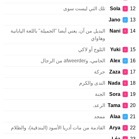
Sola
تلك التي ليست سوى
♀
Jano
♂
Nani
البديل من آن. يعني أيضا "الجميلة" باللغة اليابانية
♀
وهاواي
Yuki
الثلوج أو لاكي
♀
Alex
الحامي، وafweerder من الرجال
♂
Zaza
حركة
♀
Nada
الندى والكرم
♀
Sora
الجنة
♀
Tama
الرعد.
♀
Alaa
ممجد
♂
Arya
القادمة من مات أدريا الأسود (البندقية)، والظلام
♀
Léa