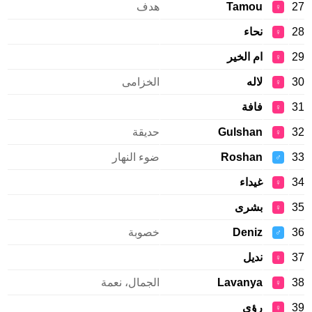
27
Tamou
هدف
♀
28
نحاء
♀
29
ام الخير
♀
30
لاله
الخزامى
♀
31
فافة
♀
32
Gulshan
حديقة
♀
33
Roshan
ضوء النهار
♂
34
غيداء
♀
35
بشرى
♀
36
Deniz
خصوبة
♂
37
نديل
♀
38
Lavanya
الجمال، نعمة
♀
39
رؤى
♀