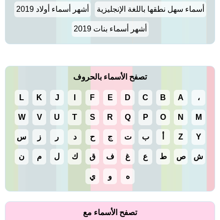
أسماء سهل نطقها باللغة الإنجليزية
أشهر أسماء أولاد 2019
أشهر أسماء بنات 2019
تصفح الأسماء بالحروف
L
K
J
I
F
E
D
C
B
A
،
W
V
U
T
S
R
Q
P
O
N
M
Y
Z
أ
ب
ت
ج
ح
د
ر
ز
س
ش
ص
ط
ع
غ
ف
ق
ك
ل
م
ن
ه
و
ي
تصفح الأسماء مع