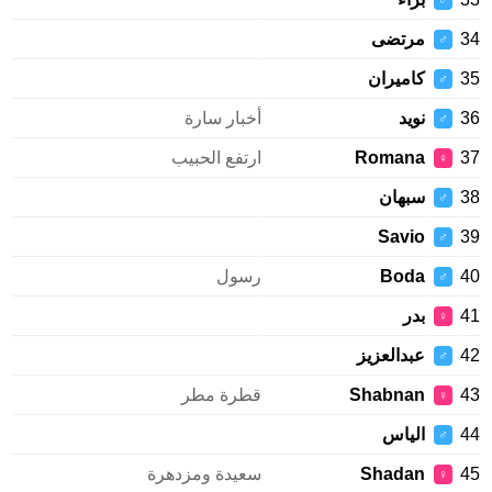
♂
34
مرتضى
♂
35
كاميران
♂
36
نويد
أخبار سارة
♂
37
Romana
ارتفع الحبيب
♀
38
سبهان
♂
Savio
39
♂
40
Boda
رسول
♂
41
بدر
♀
42
عبدالعزيز
♂
43
Shabnan
قطرة مطر
♀
44
الياس
♂
45
Shadan
سعيدة ومزدهرة
♀