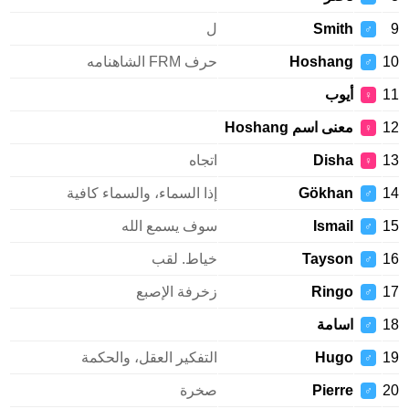
9
Smith
ل
♂
10
Hoshang
حرف FRM الشاهنامه
♂
11
أيوب
♀
12
معنى اسم Hoshang
♀
13
Disha
اتجاه
♀
14
Gökhan
إذا السماء، والسماء كافية
♂
15
Ismail
سوف يسمع الله
♂
16
Tayson
خياط. لقب
♂
17
Ringo
زخرفة الإصبع
♂
18
اسامة
♂
19
Hugo
التفكير العقل، والحكمة
♂
20
Pierre
صخرة
♂