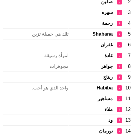
2
صفين
♀
3
شهره
♀
4
رحمة
♀
5
Shabana
تلك هي جميلة تزين
♀
6
غفران
♀
7
غادة
امرأة رشيقة
♀
8
جواهر
مجوهرات
♀
9
ريتاج
♀
10
Habiba
واحد الذي هو أحب.
♀
11
مساهير
♀
12
ملاء
♀
13
ود
♀
14
نورمان
♀