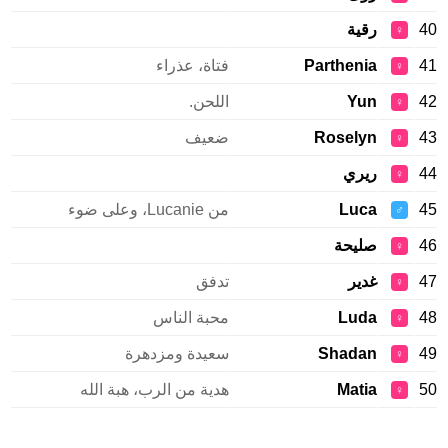
40
رقية
♀
41
Parthenia
فتاة، عذراء
♀
42
Yun
اللحن.
♀
43
Roselyn
ضعيف
♀
44
ريري
♀
45
Luca
من Lucanie، وعلى ضوء
♂
46
صليحة
♀
47
غدير
تدفق
♀
48
Luda
محبة الناس
♀
49
Shadan
سعيدة ومزدهرة
♀
50
Matia
هدية من الرب، هبة الله
♀