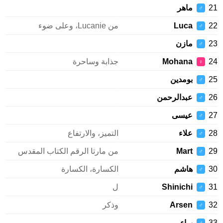
21
ماهر
♂
22
Luca
من Lucanie، وعلى ضوء
♂
23
مازن
♂
24
Mohana
جذابة وساحرة
♀
25
بومدين
♂
26
عبدالرحمن
♂
27
عيسى
♂
28
علاء
التميز، والارتفاع
♂
29
Mart
من مارتا الرقم الكتاب المقدس
♂
30
هاشم
الكسارة، الكسارة
♂
31
Shinichi
ل
♂
32
Arsen
وذكر
♂
33
براء