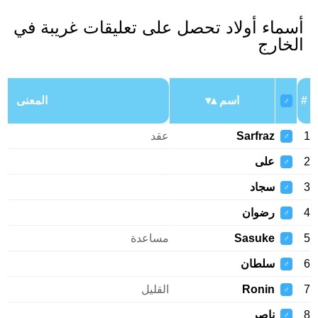
أسماء أولاد تحصل على تعليقات غريبة في
الخارج
#
اسم
المعنى
♂
1
Sarfraz
عقد
♂
2
على
♂
3
سجاد
♂
4
رضوان
♂
5
Sasuke
مساعدة
♂
6
سلطان
♂
7
Ronin
القليل
♂
8
ناصر
♂