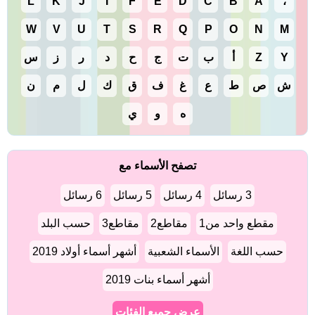
L
K
J
I
F
E
D
C
B
A
،
W
V
U
T
S
R
Q
P
O
N
M
Y
Z
أ
ب
ت
ج
ح
د
ر
ز
س
ش
ص
ط
ع
غ
ف
ق
ك
ل
م
ن
ه
و
ي
تصفح الأسماء مع
3 رسائل
4 رسائل
5 رسائل
6 رسائل
مقطع واحد من1
مقاطع2
مقاطع3
حسب البلد
حسب اللغة
الأسماء الشعبية
أشهر أسماء أولاد 2019
أشهر أسماء بنات 2019
عرض جميع الفئات