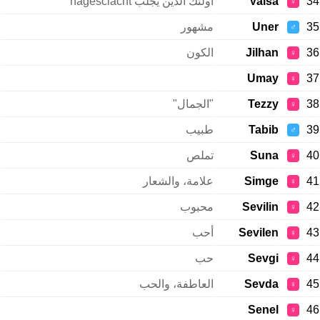
34
Vaisa
أولئك الذين يجلب nagesclacht
♀
35
Uner
مشهور
♂
36
Jilhan
الكون
♀
Umay
37
♀
38
Tezzy
"الجمال"
♀
39
Tabib
طبيب
♂
40
Suna
تملص
♀
41
Simge
علامة، والشعار
♀
42
Sevilin
محبوب
♀
43
Sevilen
أحب
♀
44
Sevgi
حب
♀
45
Sevda
العاطفة، والحب
♀
Senel
46
♀