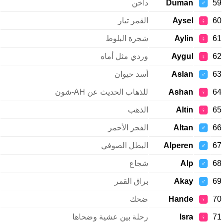
59
Duman
داخن
♂
60
Aysel
القمر تيار
♀
61
Aylin
شجرة البلوط
♀
62
Aygul
وردي مثل أماه
♀
63
Aslan
أسد حيوان
♂
64
Ashan
للذهاب الحديث عن AH-شون
♀
65
Altin
الذهب
♀
66
Altan
الفجر الأحمر
♂
67
Alperen
البطل الصوفي
♂
68
Alp
شجاع
♂
69
Akay
براق القمر
♂
70
Hande
ضحك
♀
71
Isra
رحلة بين عشية وضحاها
♀