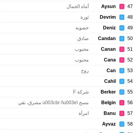
47
Aysun
أماه الجمال
♀
48
Devrim
ثورة
♂
49
Deniz
خصوبة
♂
50
Candan
صادق
♂
51
Canan
محبوب
♀
52
Cana
محبوب
♀
53
Can
روح
♂
Cahil
54
♂
55
Berker
شركة F
♂
56
Belgin
مسح \u003cbr /\u003e مشرق، نقي
♀
57
Banu
امرأة
♀
Ayvaz
58
♂