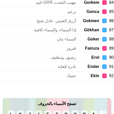
84
Gorkem
مهيب التحدث GRR-كيم
♀
85
Gonca
برعم
♀
86
Gokmen
أزرق العينين، عادل شيخ
♂
87
Gökhan
إذا السماء، والسماء كافية
♂
88
Goker
السماء مان
♂
89
Fairuza
فيروز
♀
90
Erol
رشيق، وتنظيف
♂
91
Ender
نادرة للغاية
♂
92
Ekin
حصاد
♀
تصفح الأسماء بالحروف