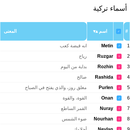
أسماء تركية
#
اسم
المعنى
♂
1
Metin
انه قبضة كعب
♂
2
Ruzgar
رياح
♀
3
Rozhin
بداية من اليوم
♀
4
Rashida
صالح
♀
5
Purlen
مغلق روز، والذي يفتح في الصباح
♀
6
Onan
القوة، والقوة
♂
7
Nuray
القمر الساطع
♀
8
Nourhan
ضوء الشمس
♀
9
Neylan
أحلامك
♀