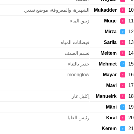
10
Mukadder
الشهيرة، والمعروفة، موضع تقدير.
♀
11
Muge
زنبق الماء
♀
Mirza
12
♂
13
Sarila
فيضانات المياه
♀
14
Meltem
نسيم الصيف
♀
15
Mehmet
جدير بالثناء
♂
moonglow
Mayar
16
♀
Mavi
17
♀
18
Manuelrk
إكليل غار
♀
Mâni
19
♂
20
Kiral
رئيس العليا
♀
Kerem
21
♂