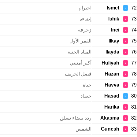
72
Ismet
احترام
♂
73
Ishik
إضاءة
♀
74
Inci
زخرفة
♀
75
Ilkay
القمر الأول
♀
76
Ilayda
المياه الجنية
♀
77
Huliyah
أكبر أمنيتي
♀
78
Hazan
فصل الخريف
♀
79
Havva
حياة
♀
80
Hasad
حصاد
♂
Harika
81
♀
82
Akasma
ردة بيضاء تسلق
♀
83
Gunesh
الشمس
♀