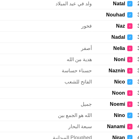
Natal
ولد في عيد الميلاد
♂
Nouhad
♂
Naz
فخور
♀
Nadal
♂
Nelia
أصفر
♀
Noni
هدية من الله
♀
Naznin
حسناء حساسة
♀
Nico
الفاتح للشعب
♂
Noon
♀
Noemi
جميل
♀
Nino
الله هو الجمع بين
♂
Nanami
سبعة البحار
♀
Niran
Ploughed الميدانية
♂