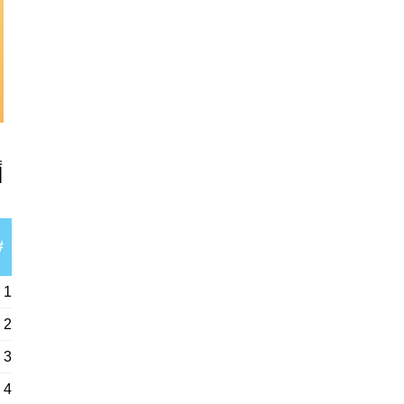
أ
#
1
2
3
4