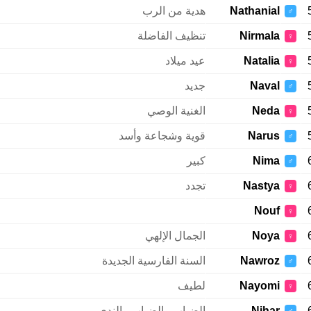
Nathanial
هدية من الرب
♂
Nirmala
تنظيف الفاضلة
♀
Natalia
عيد ميلاد
♀
Naval
جديد
♂
Neda
الغنية الوصي
♀
Narus
قوية وشجاعة وأسد
♂
Nima
كبير
♂
Nastya
تجدد
♀
Nouf
♀
Noya
الجمال الإلهي
♀
Nawroz
السنة الفارسية الجديدة
♂
Nayomi
لطيف
♀
Nihar
الضباب والضباب والندى