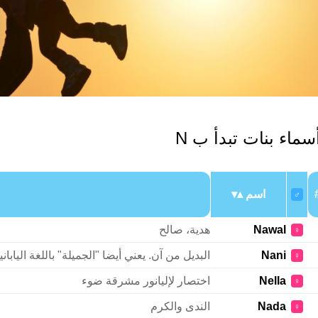
سماء بنات تبدأ ب N
اسم
♂
Nawal
هدية، صالح
♀
Nani
البديل من آن. يعني أيضا "الجميلة" باللغة اليابان
♀
Nella
اختصار لإليانور مشرقة ضوء
♀
Nada
الندى والكرم
♀