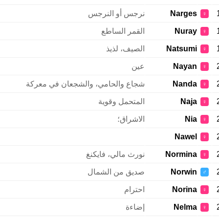
Narges
نرجس أو النرجس
♀
Nuray
القمر الساطع
♀
Natsumi
الصيف، لذيذ
♀
Nayan
عين
♀
Nanda
شجاع والحامي، والشجعان في معركة
♀
Naja
المتحمل وقوية
♀
Nia
الاشراق؛
♀
Nawel
♀
Normina
نورث مالي، فايكنغ
♀
Norwin
صديق من الشمال
♂
Norina
احترام
♀
Nelma
إضاءة
♀