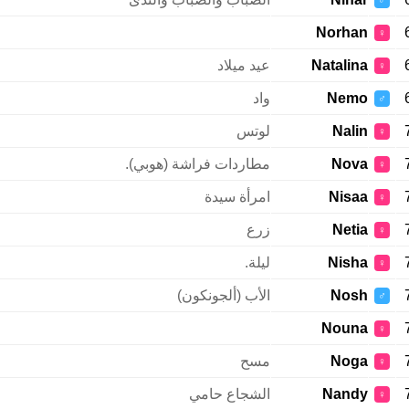
♂
Norhan
♀
Natalina
عيد ميلاد
♀
Nemo
واد
♂
Nalin
لوتس
♀
Nova
مطاردات فراشة (هوبي).
♀
Nisaa
امرأة سيدة
♀
Netia
زرع
♀
Nisha
ليلة.
♀
Nosh
الأب (ألجونكون)
♂
Nouna
♀
Noga
مسح
♀
Nandy
الشجاع حامي
♀