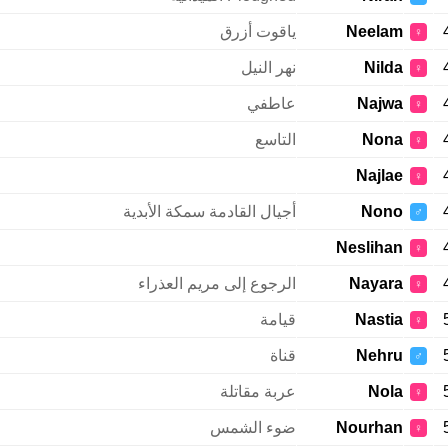
Neelam
ياقوت أزرق
♀
Nilda
نهر النيل
♀
Najwa
عاطفي
♀
Nona
التاسع
♀
Najlae
♀
Nono
أجيال القادمة سمكة الأبدية
♂
Neslihan
♀
Nayara
الرجوع إلى مريم العذراء
♀
Nastia
قيامة
♀
Nehru
قناة
♂
Nola
عربة مقاتلة
♀
Nourhan
ضوء الشمس
♀