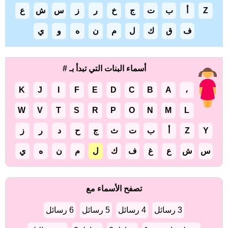
Z
أ
ب
ت
ج
خ
ر
ز
س
ش
ع
ف
ق
ك
ل
م
ن
ه
و
ي
أسماء البنات التي تبدأ بـ #
K
J
I
F
E
D
C
B
A
،
W
V
T
S
R
P
O
N
M
L
Y
Z
أ
ب
ت
ث
ج
ح
د
ر
ز
س
ش
ع
غ
ف
ك
ل
م
ن
ه
ي
تصفح الأسماء مع
3 رسائل
4 رسائل
5 رسائل
6 رسائل