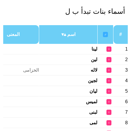
أسماء بنات تبدأ ب ل
#
اسم
المعنى
♂
1
لينا
♀
2
لين
♀
3
لاله
الخزامى
♀
4
لجين
♀
5
ليان
♀
6
لميس
♀
7
لبنى
♀
8
لمى
♀