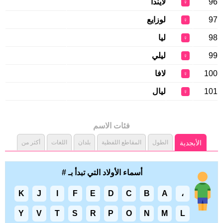
96
لايندا
♀
97
لوزايع
♀
98
ليا
♀
99
ليلي
♀
100
لافا
♀
101
ليال
♀
فئات الاسم
الأبجدية
الطول
المقاطع اللفظية
بلدان
اللغات
أكثر من
أسماء الأولاد التي تبدأ بـ #
K
J
I
F
E
D
C
B
A
،
Y
V
T
S
R
P
O
N
M
L