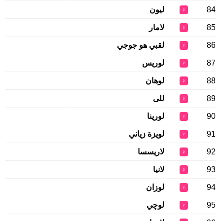
84
ليون
♀
85
لامار
♀
86
لقبي هو جوجي
♀
87
لوريس
♀
88
لوهان
♀
89
للى
♀
90
لورينا
♀
91
لويزة زياني
♀
92
لاريسسا
♀
93
لانيا
♀
94
لوزان
♀
95
لوچي
♀