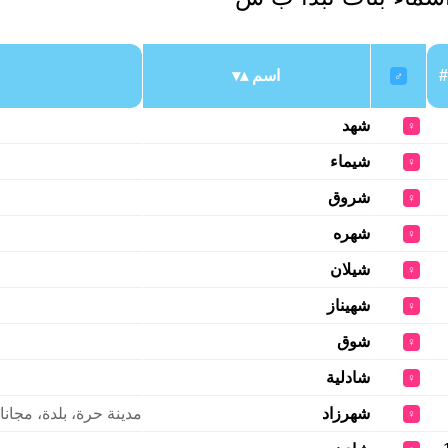
#
اسم
♂
شهد
♀
شيماء
♀
شروق
♀
شهره
♀
شيلان
♀
شهيناز
♀
شوق
♀
شادلية
♀
شهرزاد
مدينة حرة، بلدة، مجانا
♀