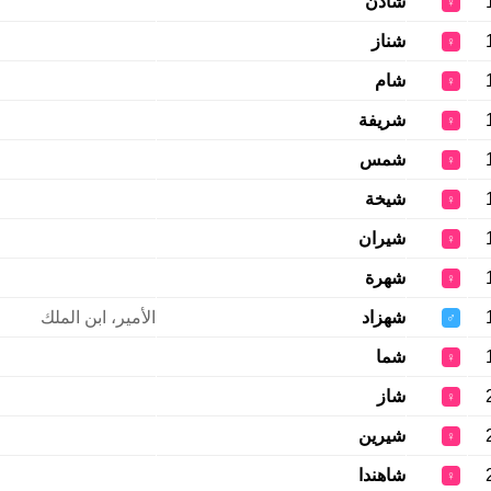
شادن
♀
شناز
♀
شام
♀
شريفة
♀
شمس
♀
شيخة
♀
شيران
♀
شهرة
♀
شهزاد
الأمير، ابن الملك
♂
شما
♀
شاز
♀
شيرين
♀
شاهندا
♀