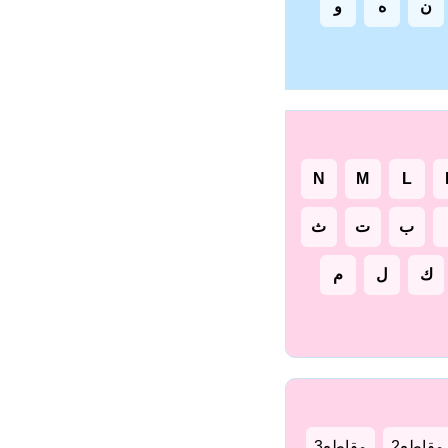
ن
ه
و
N
M
L
ب
ت
ث
ك
ل
م
مقاطع2
مقاطع3