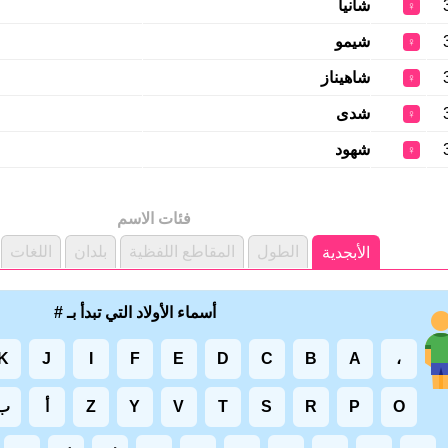
شانيا
♀
شيمو
♀
شاهيناز
♀
شدى
♀
شهود
♀
فئات الاسم
الطول
المقاطع اللفظية
بلدان
اللغات
الأبجدية
أسماء الأولاد التي تبدأ بـ #
K
J
I
F
E
D
C
B
A
،
O
P
R
S
T
V
Y
Z
أ
ب