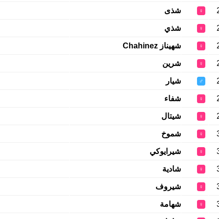
شذى
♀
شذي
♀
شهيناز Chahinez
♀
شرين
♀
شيار
♂
شفاء
♀
شيتال
♀
شموخ
♀
شيرايوكي
♀
شادية
♀
شيروف
♀
شهامة
♀