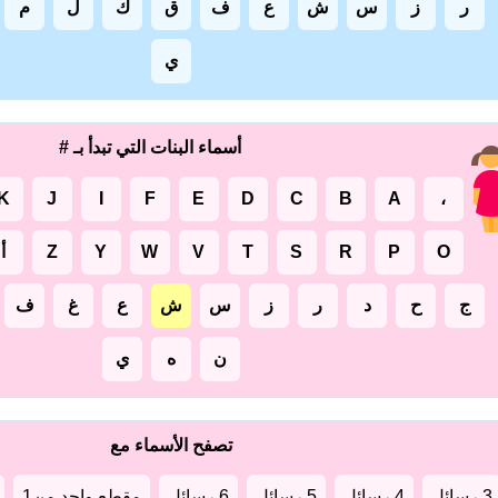
ر
ز
س
ش
ع
ف
ق
ك
ل
م
ي
أسماء البنات التي تبدأ بـ #
K
J
I
F
E
D
C
B
A
،
O
P
R
S
T
V
W
Y
Z
أ
ج
ح
د
ر
ز
س
ش
ع
غ
ف
ن
ه
ي
تصفح الأسماء مع
3 رسائل
4 رسائل
5 رسائل
6 رسائل
مقطع واحد من1