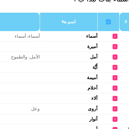
#
اسم
♂
أسماء
أسماء، أسماء
♀
أميرة
♀
أمل
الأمل، والطموح
♀
أَيَّة
♀
أميمة
♀
أحلام
♀
ألاء
♀
أروى
وعل
♀
أنوار
♀