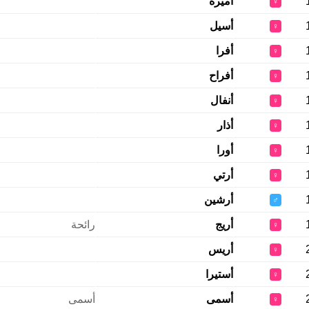
أميره
♀
أسيل
♀
أفرا
♀
أفراح
♀
أنفال
♀
أذار
♀
أورا
♀
أرتي
♀
أرشين
♂
أريج
رائحة
♀
أريس
♀
أستيرا
♀
أسمى
أسمى
♀