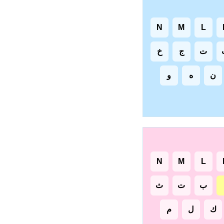
N
M
L
ت
ج
خ
ن
ه
و
N
M
L
ب
ت
ث
ك
ل
م