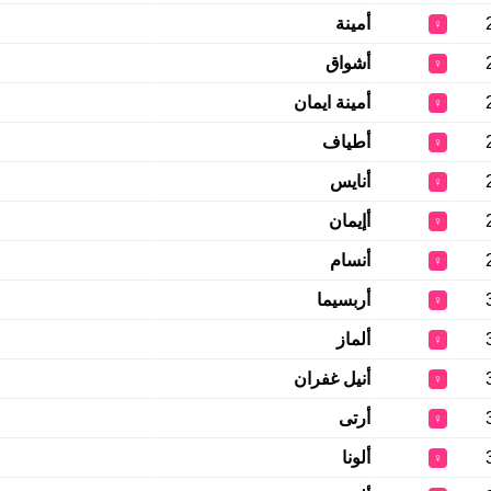
أمينة
♀
أشواق
♀
أمينة ايمان
♀
أطياف
♀
أنايس
♀
أإيمان
♀
أنسام
♀
أربسيما
♀
ألماز
♀
أنيل غفران
♀
أرتى
♀
ألونا
♀