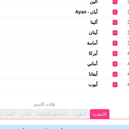
ألين
♀
أيان - Ayan
♀
ألينا
♀
أيتان
♀
أمامة
♀
أيركا
♀
أماني
♀
أيفانا
♀
أيوب
♀
فئات الاسم
الطول
المقاطع اللفظية
بلدان
اللغات
الأبجدية