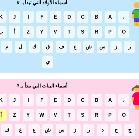
أسماء الأولاد التي تبدأ بـ #
K
J
I
F
E
D
C
B
A
،
O
P
R
S
T
V
Y
Z
أ
ب
ر
ز
س
ش
ع
ف
ق
ك
ل
م
ي
أسماء البنات التي تبدأ بـ #
K
J
I
F
E
D
C
B
A
،
O
P
R
S
T
V
W
Y
Z
أ
ج
ح
د
ر
ز
س
ش
ع
غ
ف