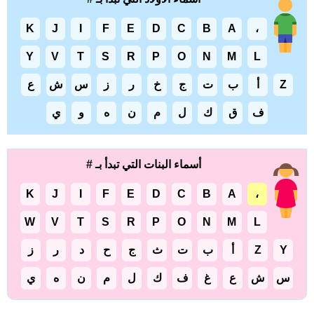
K
J
I
F
E
D
C
B
A
،
Y
V
T
S
R
P
O
N
M
L
Z
أ
ب
ت
ج
خ
ر
ز
س
ش
ع
ف
ق
ك
ل
م
ن
ه
و
ي
أسماء البنات التي تبدأ بـ #
K
J
I
F
E
D
C
B
A
،
W
V
T
S
R
P
O
N
M
L
Y
Z
أ
ب
ت
ث
ج
ح
د
ر
ز
س
ش
ع
غ
ف
ك
ل
م
ن
ه
ي