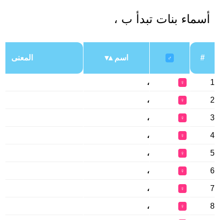
أسماء بنات تبدأ ب ،
#
اسم
المعنى
♂
،
1
♀
،
2
♀
،
3
♀
،
4
♀
،
5
♀
،
6
♀
،
7
♀
،
8
♀