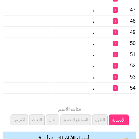
،
47
♀
،
48
♀
،
49
♀
،
50
♀
،
51
♀
،
52
♀
،
53
♀
،
54
♀
فئات الاسم
الأبجدية
الطول
المقاطع اللفظية
بلدان
اللغات
أكثر من
أسماء الأولاد التي تبدأ بـ #