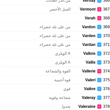
366
Vernay
من ألدر الغابات
♂
367
Vermont
الجبل الأخضر
♀
Verah
368
♀
369
Vardon
من على تلة خضراء.
♂
370
Varden
من على تلة خضراء.
♂
371
Vardan
من على تلة خضراء.
♂
372
Vallois
A الويلزي
♂
373
Vallis
A الويلزي
♂
374
Vallerie
القوة والشجاعة
♀
375
Valeri
قوة أجنبية
♂
376
Valère
قوي
♂
377
Valeray
شجاعة وقوية
♂
378
Valeraine
تحدوا.
♀