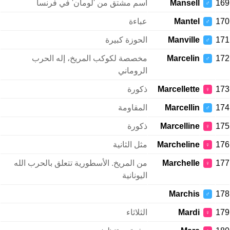
169
Mansell
اسم مشتق من 'لومان' في فرنسا
♂
170
Mantel
عباءة
♂
171
Manville
الحوزة كبيرة
♂
172
Marcelin
مخصصة لكوكب المريخ، إله الحرب
♂
الروماني
173
Marcellette
ذكورة
♀
174
Marcellin
المقاومة
♂
175
Marcelline
ذكورة
♀
176
Marcheline
مثل الثانية
♀
177
Marchelle
من المريخ. الأسطورية تتعلق بالحرب الله
♀
اليونانية
Marchis
178
♂
179
Mardi
الثلاثاء
♀