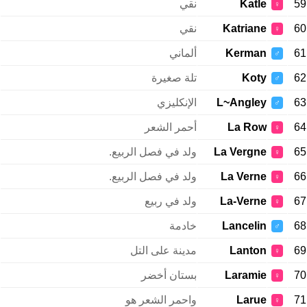
59
Katle
نقي
♀
60
Katriane
نقي
♀
61
Kerman
ألماني
♂
62
Koty
تلة صغيرة
♂
63
L~Angley
الإنكليزي
♂
64
La Row
أحمر الشعر
♀
65
La Vergne
ولد في فصل الربيع.
♀
66
La Verne
ولد في فصل الربيع.
♀
67
La-Verne
ولد في ربيع
♀
68
Lancelin
خادمة
♂
69
Lanton
مدينة على التل
♀
70
Laramie
بستان أخضر
♀
71
Larue
واحمر الشعر هو
♀