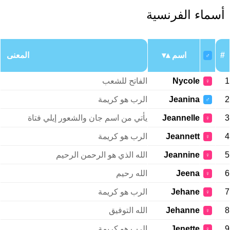
أسماء الفرنسية
#
اسم
المعنى
♂
1
Nycole
الفاتح للشعب
♀
2
Jeanina
الرب هو كريمة
♂
3
Jeannelle
يأتي من اسم جان والشعور إيلي فتاة
♀
4
Jeannett
الرب هو كريمة
♀
5
Jeannine
الله الذي هو الرحمن الرحيم
♀
6
Jeena
الله رحيم
♀
7
Jehane
الرب هو كريمة
♀
8
Jehanne
الله التوفيق
♀
9
Jenette
الرب هو كريمة
♀