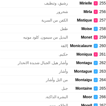
255
Mirielle
رشيق، وتنظيف
♀
256
Mirla
شحرور
♀
257
Mistique
الكفن من السرية
♀
258
Moise
طفل
♂
259
Monet
البديل من سيمون. كلود مونيه
♀
260
Monicalaure
إلاهة
♂
261
Moniqua
حكيم.
♀
262
Montagu
وأشار هيل. الجبال شديدة الانحدار
♂
263
Montague
وأشار
♂
264
Montaigu
من التل وأشار
♂
265
Montaine
جبل
♂
266
Moor
البشرة الداكنة.
♂
267
Morell
الظلام، ومور
♂