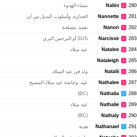
280
Nalini
سماء الهدوء
♀
281
Nannette
الجدارة، وأسلوب. البديل من آن
♀
282
Nanon
نعمة. مصلحة
♀
283
Narcisse
SUS أو النرجس البري
♀
284
Natalee
عيد ميلاد
♀
Nataleigh
285
♀
286
Natalii
ولد في عيد الميلاد
♀
287
Nathalee
عيد، وخاصة عيد ميلاد المسيح
♀
(BC)
Nathalia
288
♂
289
Nathalie
عيد ميلاد
♀
(BC)
Nathaly
290
♀
291
Nathanael
هدية
♂