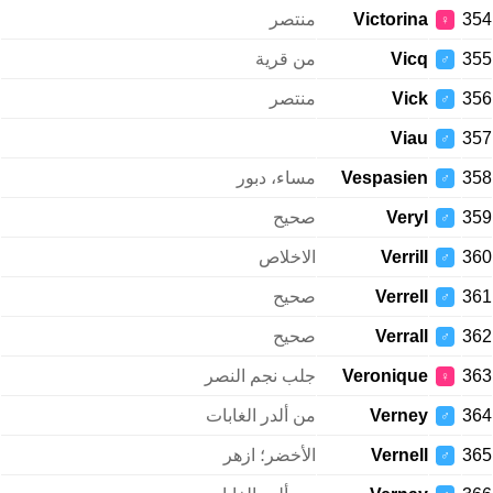
354
Victorina
منتصر
♀
355
Vicq
من قرية
♂
356
Vick
منتصر
♂
Viau
357
♂
358
Vespasien
مساء، دبور
♂
359
Veryl
صحيح
♂
360
Verrill
الاخلاص
♂
361
Verrell
صحيح
♂
362
Verrall
صحيح
♂
363
Veronique
جلب نجم النصر
♀
364
Verney
من ألدر الغابات
♂
365
Vernell
الأخضر؛ ازهر
♂