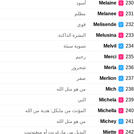
230
Melaine
أسود
♀
231
Melanee
مظلم
♀
232
Melisende
قوي
♂
233
Melusina
البشرة الداكنة.
♀
234
Melvil
تسوية سيئة
♂
235
Merci
رحيم
♀
236
Merla
شحرور
♂
237
Merlion
صقر
♂
238
Mich
من هو مثل الله
♂
239
Michela
التي
♀
240
Michella
المؤنث من مايكل: هدية من الله
♀
241
Michey
من هو مثل الله
♂
242
Miette
البديل من مارغريت أو ميغنونيت
♀