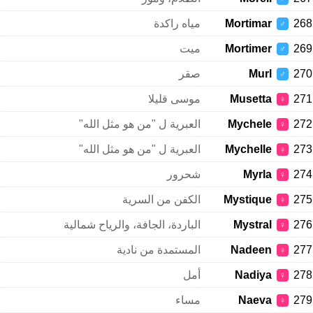
268
Mortimar
مياه راكدة
♂
269
Mortimer
ميت
♂
270
Murl
صقر
♂
271
Musetta
موسى قليلا
♀
272
Mychele
العبرية ل "من هو مثل الله"
♀
273
Mychelle
العبرية ل "من هو مثل الله"
♀
274
Myrla
شحرور
♀
275
Mystique
الكفن من السرية
♀
276
Mystral
الباردة، الجافة، والرياح شمالية
♀
277
Nadeen
المستمدة من نادية
♀
278
Nadiya
أمل
♀
279
Naeva
مساء
♀