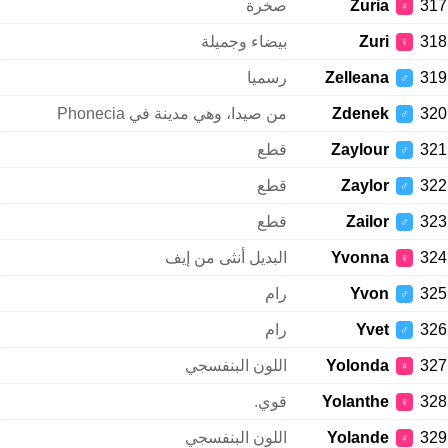
317
Zuria
صخرة
♀
318
Zuri
بيضاء وجميلة
♀
319
Zelleana
رسميا
♂
320
Zdenek
من صيدا، وهي مدينة في Phonecia
♂
321
Zaylour
قطع
♂
322
Zaylor
قطع
♂
323
Zailor
قطع
♂
324
Yvonna
البديل أنثى من إيف
♀
325
Yvon
رام
♂
326
Yvet
رام
♂
327
Yolonda
اللون البنفسجي
♀
328
Yolanthe
قوي.
♀
329
Yolande
اللون البنفسجي
♀