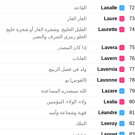
72
Lasalle
القاعة
♂
73
Laure
الغار الغار
♀
74
Laurette
القليل الخليج، وشجرة الغار أو شجرة خليج
♀
الحلو رمزي الشرف والنصر.
75
Lavera
إذا كان المصدر
♀
76
Lavern
الغابات
♀
77
Lavernia
ولد في فصل الربيع.
♀
78
Lavonne
(القوس) يو
♀
79
Lazare
الله سيصدره المساعدة
♂
80
Lealia
ولاء. الولاء. المؤمنين
♀
81
Léandre
قوية وشجاعة وأسد
♂
82
Leeroy
الملك
♂
83
Legget
مندوب
♂