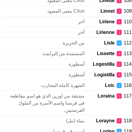
108
Linette
Cilun معنى المعبود
♀
109
Linnet
Cilun معنى المعبود
♀
110
Liriene
آخر
♀
111
Lirienne
آخر
♀
112
Lisle
من الجزيرة
♂
113
Lissette
المستمدة من إليزابيث
♀
114
Logestilla
أسطورة
♀
115
Logistilla
أسطورة
♀
116
Loic
الشهرة كاملة المحارب
♂
117
Loraina
مشتقة من لورين الذي هو اسم مقاطعة
♀
في فرنسا واسم الأسرة من الملوك
الفرنسيين.
118
Lorayne
نبيلة (نبل)
♀
119
Loring
لورين في فرنسا
♂