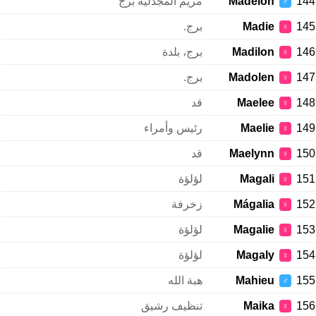
144
Madelon
مريم المجدلية برج
♂
145
Madie
برج.
♀
146
Madilon
برج، بلدة
♀
147
Madolen
برج.
♀
148
Maelee
قد
♀
149
Maelie
رئيس وأمراء
♀
150
Maelynn
قد
♀
151
Magali
لؤلؤة
♀
152
Mágalia
زخرفة
♀
153
Magalie
لؤلؤة
♀
154
Magaly
لؤلؤة
♀
155
Mahieu
هبة الله
♂
156
Maika
تنظيف رشيق
♀