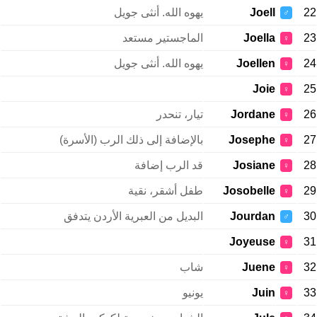
22
Joell
يهوه الله. أنثى جويل
♂
23
Joella
الماجستير مستعد
♀
24
Joellen
يهوه الله. أنثى جويل
♀
Joie
25
♀
26
Jordane
تيار، تنحدر
♀
27
Josephe
بالإضافة إلى ذلك الرب (الأسرة)
♀
28
Josiane
قد الرب إضافة
♀
29
Josobelle
طفل أشقر، نقية
♀
30
Jourdan
البديل من العبرية الأردن يتدفق
♂
Joyeuse
31
♀
32
Juene
شاب
♀
33
Juin
يونيو
♀