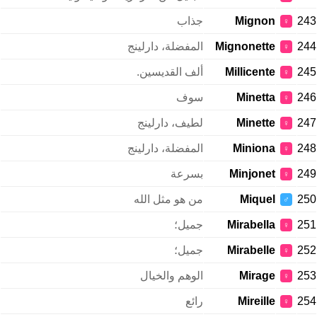
243
Mignon
جذاب
♀
244
Mignonette
المفضلة، دارلينج
♀
245
Millicente
ألف القديسين.
♀
246
Minetta
سوف
♀
247
Minette
لطيف، دارلينج
♀
248
Miniona
المفضلة، دارلينج
♀
249
Minjonet
بسرعة
♀
250
Miquel
من هو مثل الله
♂
251
Mirabella
جميل؛
♀
252
Mirabelle
جميل؛
♀
253
Mirage
الوهم والخيال
♀
254
Mireille
رائع
♀