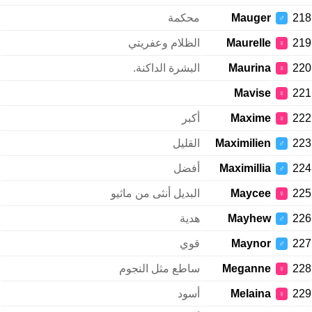
218
Mauger
محكمة
♂
219
Maurelle
الظلام وعفريتي
♀
220
Maurina
البشرة الداكنة.
♀
Mavise
221
♀
222
Maxime
أكبر
♀
223
Maximilien
القليل
♂
224
Maximillia
أفضل
♂
225
Maycee
البديل أنثى من ماثيو
♀
226
Mayhew
هدية
♂
227
Maynor
قوي
♂
228
Meganne
ساطع مثل النجوم
♀
229
Melaina
أسود
♀