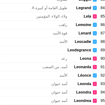
84
Legrand
طويل القامة أو كبيرة A
♂
85
Lela
ولاء. الولاء. المؤمنين
♀
86
Lemoine
راهب
♂
87
Lenard
قوة الأسد
♂
88
Leocadie
الأسد
♂
Leodegrance
89
♂
90
Leona
رعد
♀
91
Leonarda
أسد، من الصعب
♀
92
Léonce
الأسد
♂
93
Leonda
أسد حيوان
♀
94
Leondra
أسد حيوان
♀
95
Leondrea
أسد حيوان
♀