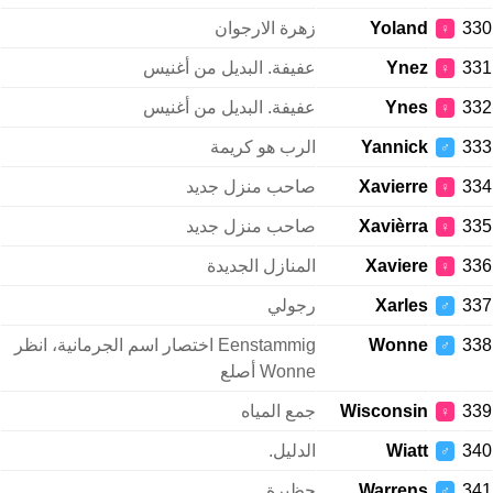
330
Yoland
زهرة الارجوان
♀
331
Ynez
عفيفة. البديل من أغنيس
♀
332
Ynes
عفيفة. البديل من أغنيس
♀
333
Yannick
الرب هو كريمة
♂
334
Xavierre
صاحب منزل جديد
♀
335
Xavièrra
صاحب منزل جديد
♀
336
Xaviere
المنازل الجديدة
♀
337
Xarles
رجولي
♂
338
Wonne
Eenstammig اختصار اسم الجرمانية، انظر
♂
Wonne أصلع
339
Wisconsin
جمع المياه
♀
340
Wiatt
الدليل.
♂
341
Warrens
حظيرة
♂