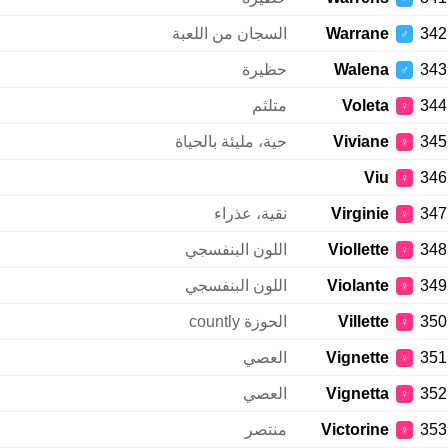
342
Warrane
السجان من اللعبة
♂
343
Walena
حظيرة
♂
344
Voleta
متلثم
♀
345
Viviane
حية، مليئة بالحياة
♀
Viu
346
♀
347
Virginie
نقية، عذراء
♀
348
Viollette
اللون البنفسجي
♀
349
Violante
اللون البنفسجي
♀
350
Villette
الحوزة countly
♀
351
Vignette
العصي
♀
352
Vignetta
العصي
♀
353
Victorine
منتصر
♀