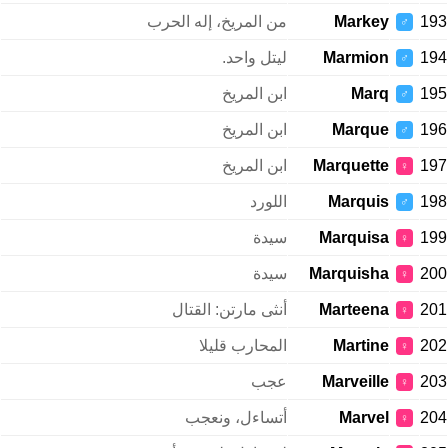
193
Markey
من المريخ، إله الحرب
♂
194
Marmion
ليتل واحد.
♂
195
Marq
ابن المريخ
♂
196
Marque
ابن المريخ
♂
197
Marquette
ابن المريخ
♀
198
Marquis
اللورد
♂
199
Marquisa
سيدة
♀
200
Marquisha
سيدة
♀
201
Marteena
أنثى مارتن: القتال
♀
202
Martine
المحارب قليلا
♀
203
Marveille
عجب
♀
204
Marvel
أتساءل، ونعجب
♀