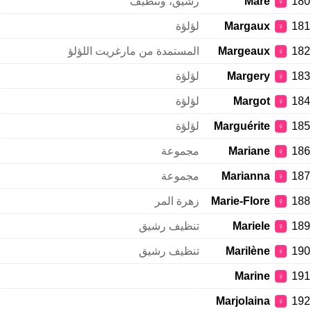
180
Mare
رشيق، وتنظيف
♀
181
Margaux
لؤلؤة
♀
182
Margeaux
المستمدة من مارغريت اللؤلؤ
♀
183
Margery
لؤلؤة
♀
184
Margot
لؤلؤة
♀
185
Marguérite
لؤلؤة
♀
186
Mariane
مجموعة
♀
187
Marianna
مجموعة
♀
188
Marie-Flore
زهرة المر
♀
189
Mariele
تنظيف رشيق
♀
190
Marilène
تنظيف رشيق
♀
Marine
191
♀
Marjolaina
192
♀