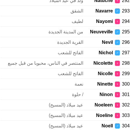
292
Natuche
ولد في عيد الميلاد
♀
293
Navarre
الشقق
♂
294
Nayomi
لطيف
♀
295
Neuveville
من المدينة الجديدة
♂
296
Nevil
القرية الجديدة
♂
297
Nichol
الفاتح للشعب
♂
298
Nicolette
المنتصر في الناس، محبوبا من قبل جميع
♀
299
Nicolle
الفاتح للشعب
♀
300
Ninette
نعمة
♀
301
Ninon
/ حلوة
♀
302
Noeleen
عيد ميلاد (المسيح)
♀
303
Noeline
عيد ميلاد (المسيح)
♀
304
Noell
عيد ميلاد (المسيح)
♂