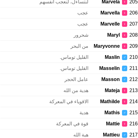
205
Marvela
لنتساءل، لنعجب أنفسهم
♀
206
Marvella
عجب
♀
207
Marvelle
عجب
♀
208
Maryl
شحرور
♀
209
Maryvonne
من البحر
♀
210
Maslin
القليل توماس.
♂
211
Masselin
القليل توماس.
♂
212
Masson
عامل الحجر
♂
213
Mateja
هدية من الله
♀
214
Mathilde
الاقوياء في المعركة
♀
215
Mathis
هدية
♂
216
Mattie
قوة في المعركة
♀
217
Mattieu
هبة الله
♂