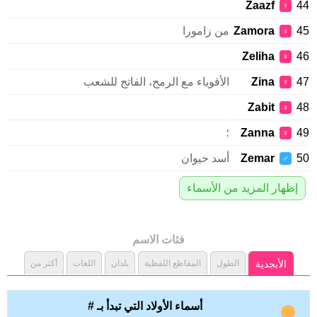
Zaazf
♀
Zamora
من زامورا
♀
Zeliha
♀
Zina
الأقوياء مع الرمح، الفاتح للشعب
♀
Zabit
♀
Zanna
؛
♀
Zemar
أسد حيوان
♂
إظهار المزيد من الأسماء
فئات الاسم
الأبجدية
الطول
المقاطع اللفظية
بلدان
اللغات
أكثر من
أسماء الأولاد التي تبدأ بـ #