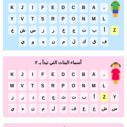
K
J
I
F
E
D
C
B
A
،
Y
V
T
S
R
P
O
N
M
L
Z
أ
ب
ت
ج
خ
ر
ز
س
ش
ع
ف
ق
ك
ل
م
ن
ه
و
ي
أسماء البنات التي تبدأ بـ #
K
J
I
F
E
D
C
B
A
،
W
V
T
S
R
P
O
N
M
L
Y
Z
أ
ب
ت
ث
ج
ح
د
ر
ز
س
ش
ع
غ
ف
ك
ل
م
ن
ه
ي