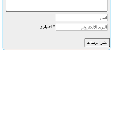
* اختياري