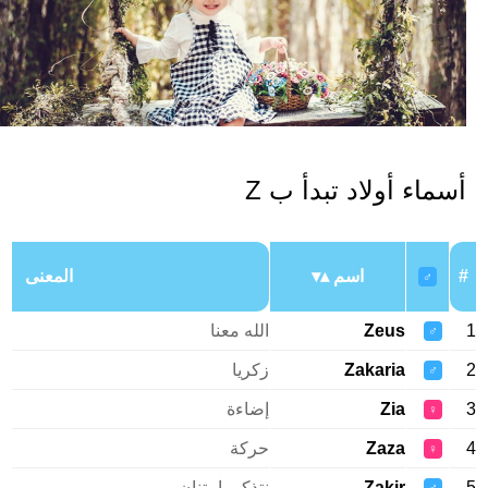
سماء أولاد تبدأ ب Z
اسم
المعنى
♂
Zeus
الله معنا
♂
Zakaria
زكريا
♂
Zia
إضاءة
♀
Zaza
حركة
♀
Zakir
نتذكر بامتنان