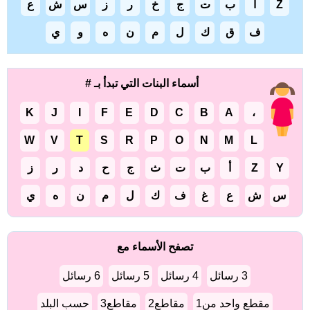
Z
أ
ب
ت
ج
خ
ر
ز
س
ش
ع
ف
ق
ك
ل
م
ن
ه
و
ي
أسماء البنات التي تبدأ بـ #
K
J
I
F
E
D
C
B
A
،
W
V
T
S
R
P
O
N
M
L
Y
Z
أ
ب
ت
ث
ج
ح
د
ر
ز
س
ش
ع
غ
ف
ك
ل
م
ن
ه
ي
تصفح الأسماء مع
3 رسائل
4 رسائل
5 رسائل
6 رسائل
مقطع واحد من1
مقاطع2
مقاطع3
حسب البلد