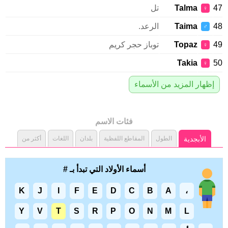
Talma
تل
♀
Taima
الرعد.
♂
Topaz
توباز حجر كريم
♀
Takia
♀
إظهار المزيد من الأسماء
فئات الاسم
الأبجدية
الطول
المقاطع اللفظية
بلدان
اللغات
أكثر من
أسماء الأولاد التي تبدأ بـ #
K
J
I
F
E
D
C
B
A
،
Y
V
T
S
R
P
O
N
M
L