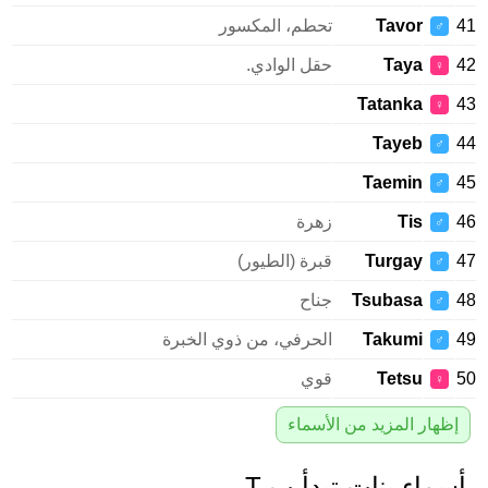
Tavor
تحطم، المكسور
♂
Taya
حقل الوادي.
♀
Tatanka
♀
Tayeb
♂
Taemin
♂
Tis
زهرة
♂
Turgay
قبرة (الطيور)
♂
Tsubasa
جناح
♂
Takumi
الحرفي، من ذوي الخبرة
♂
Tetsu
قوي
♀
إظهار المزيد من الأسماء
سماء بنات تبدأ ب T