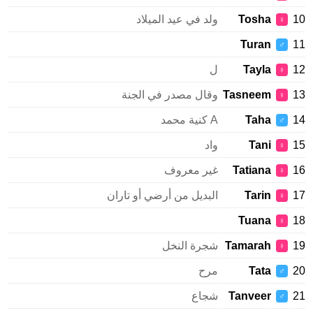
Tosha
ولد في عيد الميلاد
♀
Turan
♂
Tayla
ل
♀
Tasneem
وقال مصدر في الجنة
♀
Taha
A كنية محمد
♂
Tani
واد
♀
Tatiana
غير معروف
♀
Tarin
البديل من أرضي أو تاران
♀
Tuana
♀
Tamarah
شجرة النخل
♀
Tata
مرح
♂
Tanveer
شجاع
♂