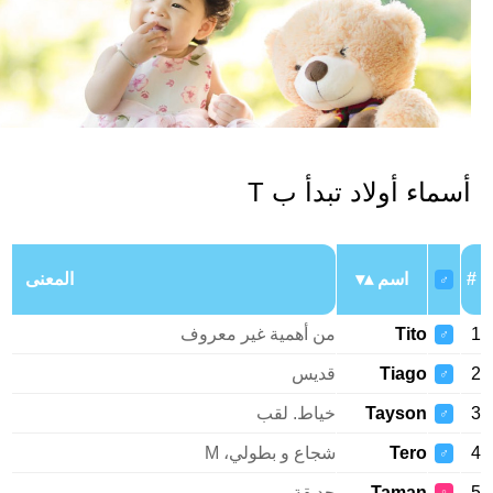
سماء أولاد تبدأ ب T
اسم
المعنى
♂
Tito
من أهمية غير معروف
♂
Tiago
قديس
♂
Tayson
خياط. لقب
♂
Tero
شجاع و بطولي، M
♂
Taman
حديقة