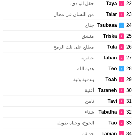
Taya
حقل الوادي.
♀
Talar
من اللسان في مجال
♀
Tsubasa
جناح
♂
Triska
منشق
♀
Tula
مطلع على تلك الرمح
♀
Taban
عبقرية
♀
Teo
هدية الله
♂
Toah
بندقية وثبة
♀
Taraneh
أغنية
♀
Tavi
ثامن
♀
Tabatha
شتاء
♀
Tao
الخوخ، وحياة طويلة
♀
Taman
حديقة
♀