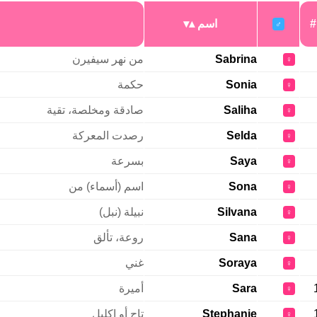
#
اسم
♂
Sabrina
من نهر سيفيرن
♀
Sonia
حكمة
♀
Saliha
صادقة ومخلصة، تقية
♀
Selda
رصدت المعركة
♀
Saya
بسرعة
♀
Sona
اسم (أسماء) من
♀
Silvana
نبيلة (نبل)
♀
Sana
روعة، تألق
♀
Soraya
غني
♀
Sara
أميرة
♀
Stephanie
تاج أو إكليل
♀