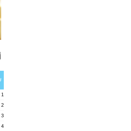
أ
#
1
2
3
4