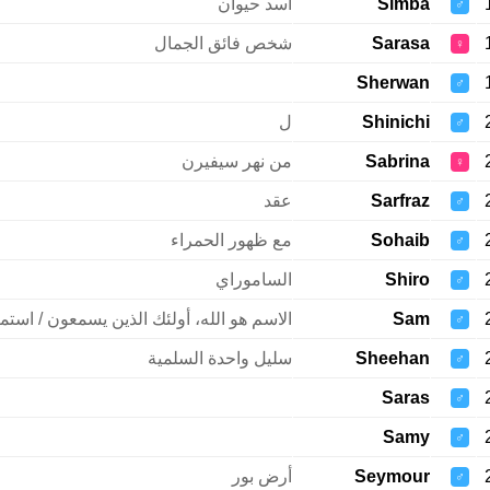
Simba
أسد حيوان
♂
Sarasa
شخص فائق الجمال
♀
Sherwan
♂
Shinichi
ل
♂
Sabrina
من نهر سيفيرن
♀
Sarfraz
عقد
♂
Sohaib
مع ظهور الحمراء
♂
Shiro
الساموراي
♂
Sam
الاسم هو الله، أولئك الذين يسمعون / استم
♂
Sheehan
سليل واحدة السلمية
♂
Saras
♂
Samy
♂
Seymour
أرض بور
♂