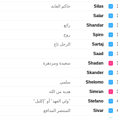
Silas
حاكم الغابة
♂
Salar
♂
Shandar
رائع
♂
Spiro
روح
♂
Sartaj
الرجل تاج
♂
Saad
♂
Shadan
سعيدة ومزدهرة
♀
Skander
♂
Shelomo
سلمي
♂
Simran
هدية من الله
♀
Stefano
"ولي العهد" أو "إكليل"
♂
Sivar
المنتصر المدافع
♂