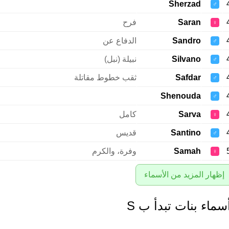
Sherzad
♂
Saran
فرح
♀
Sandro
الدفاع عن
♂
Silvano
نبيلة (نبل)
♂
Safdar
ثقب خطوط مقاتلة
♂
Shenouda
♂
Sarva
كامل
♀
Santino
قديس
♂
Samah
وفرة، والكرم
♀
إظهار المزيد من الأسماء
سماء بنات تبدأ ب S