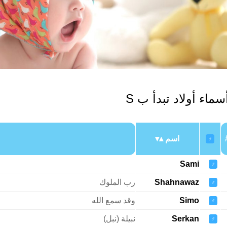
سماء أولاد تبدأ ب S
اسم
♂
Sami
♂
Shahnawaz
رب الملوك
♂
Simo
وقد سمع الله
♂
Serkan
نبيلة (نبل)
♂