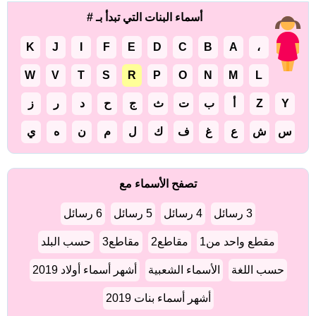
أسماء البنات التي تبدأ بـ #
K
J
I
F
E
D
C
B
A
،
W
V
T
S
R
P
O
N
M
L
Y
Z
أ
ب
ت
ث
ج
ح
د
ر
ز
س
ش
ع
غ
ف
ك
ل
م
ن
ه
ي
تصفح الأسماء مع
3 رسائل
4 رسائل
5 رسائل
6 رسائل
مقطع واحد من1
مقاطع2
مقاطع3
حسب البلد
حسب اللغة
الأسماء الشعبية
أشهر أسماء أولاد 2019
أشهر أسماء بنات 2019