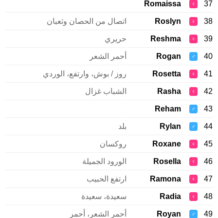
Romaissa
♀
Roslyn
اتصال من الحصان وثعبان
♀
Reshma
حريري
♀
Rogan
أحمر الشعر
♂
Rosetta
روز / بوش، وارتفع، الوردي
♀
Rasha
الشباب غزال
♀
Reham
♂
Rylan
بلد
♂
Roxane
روكسان
♀
Rosella
الورود الجميلة
♀
Ramona
ارتفع الحبيب
♀
Radia
سعيدة، سعيدة
♀
Royan
أحمر الشعر، أحمر
♂