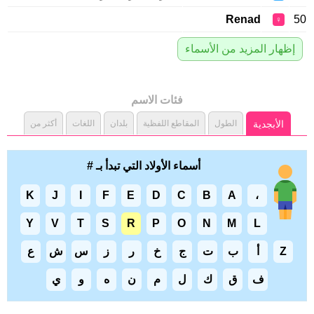
Renad
♀
إظهار المزيد من الأسماء
فئات الاسم
الأبجدية
الطول
المقاطع اللفظية
بلدان
اللغات
أكثر من
أسماء الأولاد التي تبدأ بـ #
K
J
I
F
E
D
C
B
A
،
Y
V
T
S
R
P
O
N
M
L
Z
أ
ب
ت
ج
خ
ر
ز
س
ش
ع
ف
ق
ك
ل
م
ن
ه
و
ي