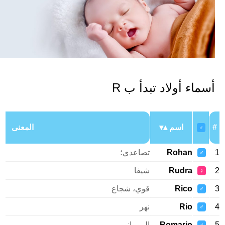
سماء أولاد تبدأ ب R
اسم
المعنى
♂
Rohan
تصاعدي؛
♂
Rudra
شيفا
♀
Rico
قوي، شجاع
♂
Rio
نهر
♂
Romario
الروماني