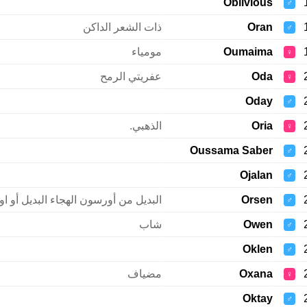
Oblivious
♂
Oran
ذات الشعر الداكن
♂
Oumaima
مومياء
♀
Oda
عفريتي الرمح
♀
Oday
♂
Oria
الذهبي.
♀
Oussama Saber
♂
Ojalan
♂
Orsen
البديل من أورسون الهجاء البديل أو 
♂
Owen
شاب
♂
Oklen
♂
Oxana
مضياف
♀
Oktay
♂