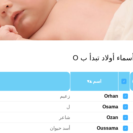
سماء أولاد تبدأ ب O
اسم
♂
Orhan
زعيم
♂
Osama
ل
♂
Ozan
شاعر
♂
Oussama
أسد حيوان
♂