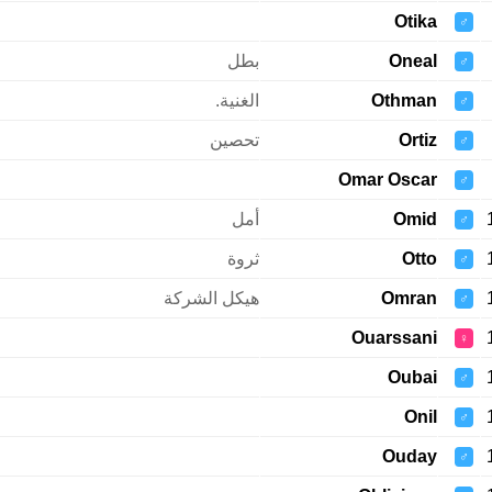
Otika
♂
Oneal
بطل
♂
Othman
الغنية.
♂
Ortiz
تحصين
♂
Omar Oscar
♂
Omid
أمل
♂
Otto
ثروة
♂
Omran
هيكل الشركة
♂
Ouarssani
♀
Oubai
♂
Onil
♂
Ouday
♂