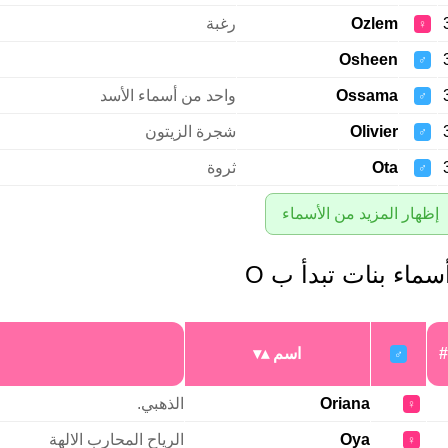
Ozlem
رغبة
♀
Osheen
♂
Ossama
واحد من أسماء الأسد
♂
Olivier
شجرة الزيتون
♂
Ota
ثروة
♂
إظهار المزيد من الأسماء
سماء بنات تبدأ ب O
#
اسم
♂
Oriana
الذهبي.
♀
Oya
الرياح المحارب الالهة
♀