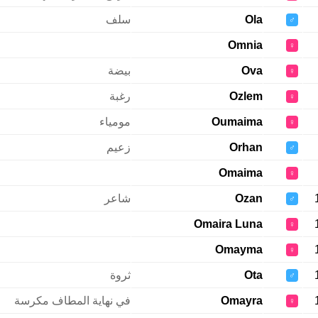
Ola
سلف
♂
Omnia
♀
Ova
بيضة
♀
Ozlem
رغبة
♀
Oumaima
مومياء
♀
Orhan
زعيم
♂
Omaima
♀
Ozan
شاعر
♂
Omaira Luna
♀
Omayma
♀
Ota
ثروة
♂
Omayra
في نهاية المطاف مكرسة
♀