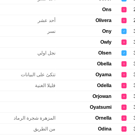
Ons
♀
Olivera
أحد عشر
♀
Ony
نسر
♂
Owly
♀
Olsen
نجل اولي
♂
Obella
♀
Oyama
تتكئ على البيانات
♀
Odella
قليلا الغنية
♀
Orjowan
♀
Oyatsumi
♀
Ornella
المزهرة شجرة الرماد
♀
Odina
من الطريق
♀