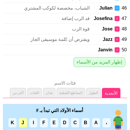
Julian
الشباب، مخصصة لكوكب المشتري
♂
Josefina
قد الرب إضافة
♀
Jose
قوة الرب
♀
Jazz
ويفترض أن كلمة موسيقى الجاز
♀
Janvin
♀
إظهار المزيد من الأسماء
فئات الاسم
الأبجدية
الطول
المقاطع اللفظية
بلدان
اللغات
أكثر من
أسماء الأولاد التي تبدأ بـ #
K
J
I
F
E
D
C
B
A
،