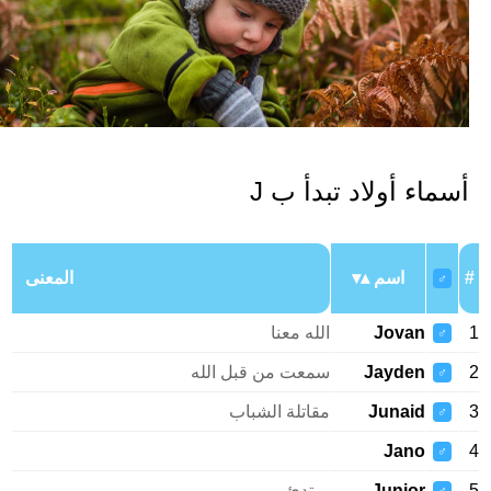
سماء أولاد تبدأ ب J
اسم
المعنى
♂
Jovan
الله معنا
♂
Jayden
سمعت من قبل الله
♂
Junaid
مقاتلة الشباب
♂
Jano
♂
Junior
مبتدئ