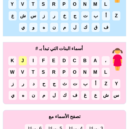
Y
V
T
S
R
P
O
N
M
L
Z
أ
ب
ت
ج
خ
ر
ز
س
ش
ع
ف
ق
ك
ل
م
ن
ه
و
ي
أسماء البنات التي تبدأ بـ #
K
J
I
F
E
D
C
B
A
،
W
V
T
S
R
P
O
N
M
L
Y
Z
أ
ب
ت
ث
ج
ح
د
ر
ز
س
ش
ع
غ
ف
ك
ل
م
ن
ه
ي
تصفح الأسماء مع
3 رسائل
4 رسائل
5 رسائل
6 رسائل