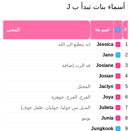
سماء بنات تبدأ ب J
اسم
المعنى
♂
Jessica
انه يتطلع الى الله
♀
Jano
♂
Josiane
قد الرب إضافة
♀
Josian
♀
Jaclyn
المحتل
♀
Joya
الفرح، الفرح، جوهرة
♀
Julieta
البديل من جوليا، جوليان. طفل جوف]
♀
Junia
يونيو
♀
Jungkook
♂