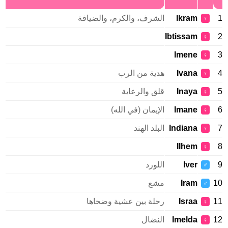
Ikram
الشرف، والكرم، والضيافة
♀
Ibtissam
♀
Imene
♀
Ivana
هدية من الرب
♀
Inaya
قلق والرعاية
♀
Imane
الإيمان (في الله)
♀
Indiana
البلد الهند
♀
Ilhem
♀
Iver
اللورد
♂
Iram
مشع
♂
Israa
رحلة بين عشية وضحاها
♀
Imelda
النضال
♀