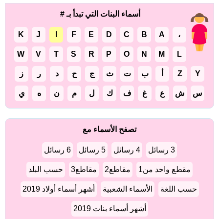
أسماء البنات التي تبدأ بـ #
K
J
I
F
E
D
C
B
A
،
W
V
T
S
R
P
O
N
M
L
Y
Z
أ
ب
ت
ث
ج
ح
د
ر
ز
س
ش
ع
غ
ف
ك
ل
م
ن
ه
ي
تصفح الأسماء مع
3 رسائل
4 رسائل
5 رسائل
6 رسائل
مقطع واحد من1
مقاطع2
مقاطع3
حسب البلد
حسب اللغة
الأسماء الشعبية
أشهر أسماء أولاد 2019
أشهر أسماء بنات 2019