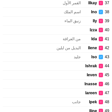
Ilkay
القمر الأول
♀
Ino
اسم الملك
♂
Ily
زنبق الماء
♀
Izza
♀
Ida
من العراقة
♀
Ilene
البديل من ايلين
♀
Iso
جليد
♂
Ishrak
♀
Ieven
♀
Inasse
♀
Iareen
♀
Ipek
جانب
♀
Iline
♀