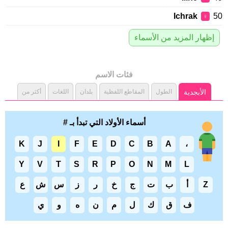
Ichrak
♀
إظهار المزيد من الأسماء
فئات الاسم
الأبجدية
الطول
المقاطع اللفظية
بلدان
اللغات
أكثر من
أسماء الأولاد التي تبدأ بـ #
K
J
I
F
E
D
C
B
A
،
Y
V
T
S
R
P
O
N
M
L
Z
أ
ب
ت
ج
خ
ر
ز
س
ش
ع
ف
ق
ك
ل
م
ن
ه
و
ي