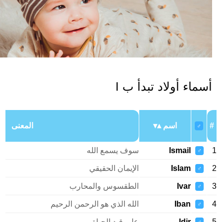
سماء أولاد تبدأ ب I
اسم
المعنى
♂
Ismail
سوف يسمع الله
♂
Islam
الإيمان الحقيقي
♂
Ivar
الطقسوس والمحارب
♂
Iban
الله الذي هو الرحمن الرحيم
♂
Idir
على قيد الحياة