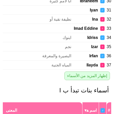
Ibraheem
أبا لأمم كثيرة
♂
Iyan
♂
Ina
نظيفة نقية أو
♀
Imad Eddine
♀
Idriss
اينوك
♂
Izar
نجم
♀
Irfan
البصيرة والمعرفة
♂
Ilayda
المياه الجنية
♀
إظهار المزيد من الأسماء
سماء بنات تبدأ ب I
اسم
المعنى
♂