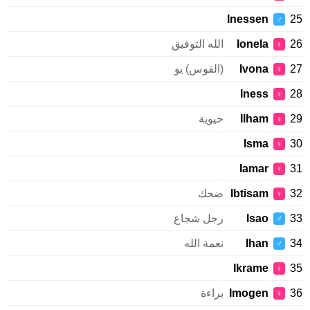
Inessen
♂
Ionela
الله التوفيق
♀
Ivona
(القوس) يو
♀
Iness
♀
Ilham
حيوية
♀
Isma
♀
Iamar
♀
Ibtisam
ضحك
♀
Isao
رجل شجاع
♂
Ihan
نعمة الله
♂
Ikrame
♀
Imogen
براءة
♀