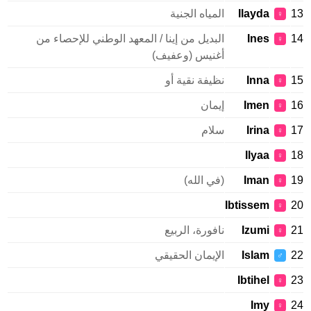
Ilayda
المياه الجنية
♀
Ines
البديل من إينا / المعهد الوطني للإحصاء من
♀
أغنيس (وعفيف)
Inna
نظيفة نقية أو
♀
Imen
إيمان
♀
Irina
سلام
♀
Ilyaa
♀
Iman
(في الله)
♀
Ibtissem
♀
Izumi
نافورة، الربيع
♀
Islam
الإيمان الحقيقي
♂
Ibtihel
♀
Imy
♀