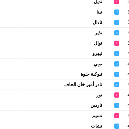
نديل
♀
نينا
♂
نادال
♂
نذير
♂
نوال
♀
نيهرو
♂
نوبي
♂
نيوكية حلوة
♂
نادر أمير خان الجاف
♂
نور
♀
ناردين
♂
نسيم
♀
نشات
♂