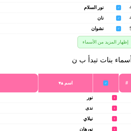
نور السلام
♂
نان
♂
نشوان
♂
إظهار المزيد من الأسماء
سماء بنات تبدأ ب ن
#
اسم
♂
نور
♀
ندى
♀
نيلاي
♀
نورهان
♀