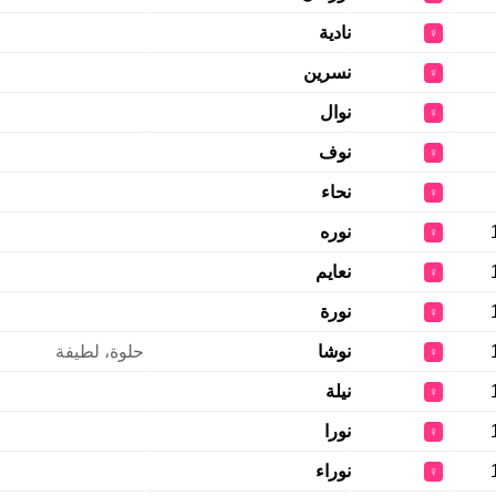
نادية
♀
نسرين
♀
نوال
♀
نوف
♀
نحاء
♀
نوره
♀
نعايم
♀
نورة
♀
نوشا
حلوة، لطيفة
♀
نيلة
♀
نورا
♀
نوراء
♀