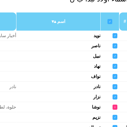
#
اسم
♂
نويد
أخبار سار
♂
ناصر
♂
نبيل
♂
نهاد
♂
نواف
♂
نادر
نادر
♂
نزار
♂
نوشا
حلوة، لط
♀
نزيم
♂