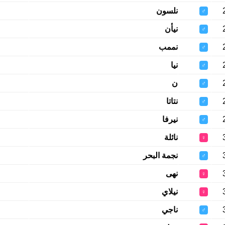
نلسون
♂
نيأن
♂
نممب
♂
نيا
♂
ن
♂
نتاتا
♂
نيرفا
♂
نائلة
♀
نجمة البحر
♂
نهى
♀
نيلاي
♀
ناجي
♂