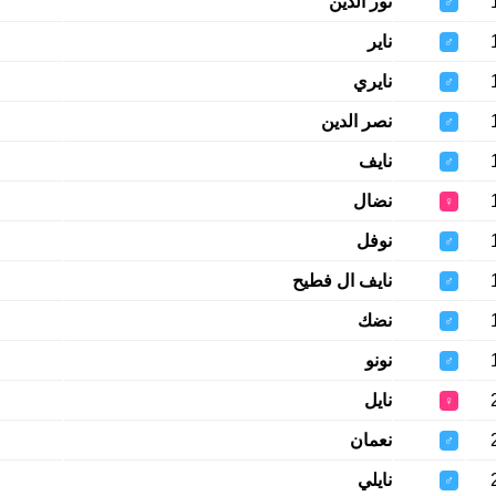
نور الدين
♂
ناير
♂
نايري
♂
نصر الدين
♂
نايف
♂
نضال
♀
نوفل
♂
نايف ال فطيح
♂
نضك
♂
نونو
♂
نايل
♀
نعمان
♂
نايلي
♂