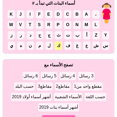
أسماء البنات التي تبدأ بـ #
K
J
I
F
E
D
C
B
A
،
W
V
T
S
R
P
O
N
M
L
Y
Z
أ
ب
ت
ث
ج
ح
د
ر
ز
س
ش
ع
غ
ف
ك
ل
م
ن
ه
ي
تصفح الأسماء مع
3 رسائل
4 رسائل
5 رسائل
6 رسائل
مقطع واحد من1
مقاطع2
مقاطع3
حسب البلد
حسب اللغة
الأسماء الشعبية
أشهر أسماء أولاد 2019
أشهر أسماء بنات 2019