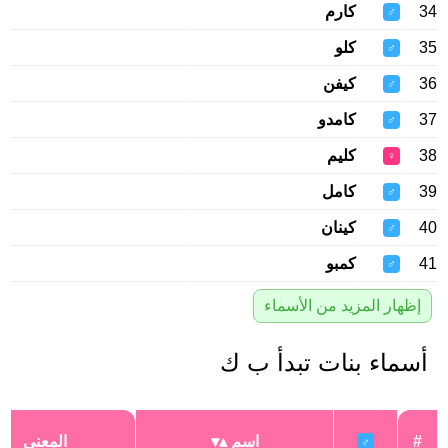
34
كارم
♂
35
كلو
♂
36
كيفن
♂
37
كامدو
♂
38
كليم
♀
39
كامل
♂
40
كينان
♂
41
كمبو
♂
إظهار المزيد من الأسماء
أسماء بنات تبدأ ب ك
#
اسم
المعنى
♂