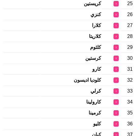
25
كريستين
♀
26
كنزي
♀
27
كلارا
♀
28
كلاريتا
♀
29
كلثوم
♀
30
كرستين
♀
31
كارو
♀
32
كلوديا اديسون
♀
33
كرلي
♀
34
كارولينا
♀
35
كرمينا
♀
36
كليو
♀
37
كيان
♀