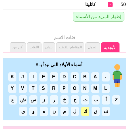
50
كاتلينا
♀
إظهار المزيد من الأسماء
فئات الاسم
الأبجدية
الطول
المقاطع اللفظية
بلدان
اللغات
أكثر من
أسماء الأولاد التي تبدأ بـ #
K
J
I
F
E
D
C
B
A
،
Y
V
T
S
R
P
O
N
M
L
Z
أ
ب
ت
ج
خ
ر
ز
س
ش
ع
ف
ق
ك
ل
م
ن
ه
و
ي