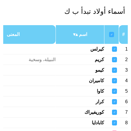
أسماء أولاد تبدأ ب ك
#
اسم
المعنى
♂
1
كيرلس
♂
2
كريم
النبيلة، وسخية
♂
3
كيمو
♂
4
كاميران
♂
5
كاوا
♂
6
كرار
♂
7
كوريفيراك
♂
8
كابادايا
♂