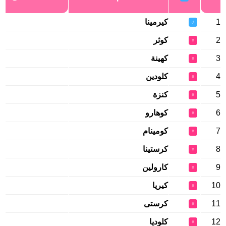
1
كيرمينا
♂
2
كوثر
♀
3
كهينة
♀
4
كلودين
♀
5
كنزة
♀
6
كوهارو
♀
7
كومينام
♀
8
كرستينا
♀
9
كارولين
♀
10
كيريا
♀
11
كرستى
♀
12
كلوديا
♀