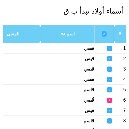
أسماء أولاد تبدأ ب ق
#
اسم
المعنى
♂
1
قصي
♂
2
قيس
♂
3
قصي
♂
4
قصي
♂
5
قاسم
♂
6
قُصي
♀
7
قيس
♂
8
قاسم
♂