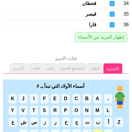
34
قحطان
♂
35
قيصر
♂
36
قارا
♂
إظهار المزيد من الأسماء
فئات الاسم
الأبجدية
الطول
المقاطع اللفظية
بلدان
اللغات
أكثر من
أسماء الأولاد التي تبدأ بـ #
K
J
I
F
E
D
C
B
A
،
Y
V
T
S
R
P
O
N
M
L
Z
أ
ب
ت
ج
خ
ر
ز
س
ش
ع