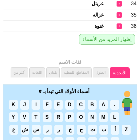
34
غريتل
♀
35
غزاله
♀
36
غنوة
♀
إظهار المزيد من الأسماء
فئات الاسم
الأبجدية
الطول
المقاطع اللفظية
بلدان
اللغات
أكثر من
أسماء الأولاد التي تبدأ بـ #
K
J
I
F
E
D
C
B
A
،
Y
V
T
S
R
P
O
N
M
L
Z
أ
ب
ت
ج
خ
ر
ز
س
ش
ع