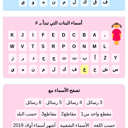
ف
ق
ك
ل
م
ن
ه
و
ي
أسماء البنات التي تبدأ بـ #
K
J
I
F
E
D
C
B
A
،
W
V
T
S
R
P
O
N
M
L
Y
Z
أ
ب
ت
ث
ج
ح
د
ر
ز
س
ش
ع
غ
ف
ك
ل
م
ن
ه
ي
تصفح الأسماء مع
3 رسائل
4 رسائل
5 رسائل
6 رسائل
مقطع واحد من1
مقاطع2
مقاطع3
حسب البلد
حسب اللغة
الأسماء الشعبية
أشهر أسماء أولاد 2019