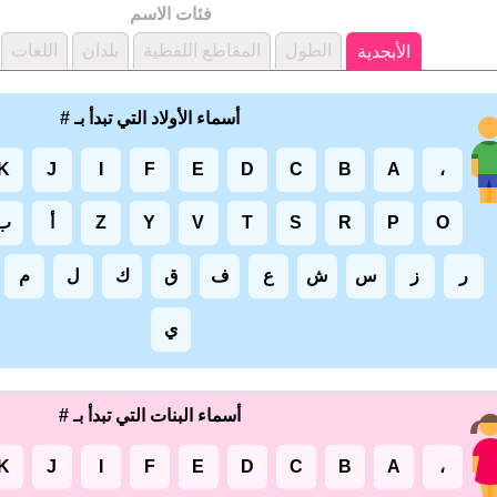
فئات الاسم
الطول
المقاطع اللفظية
بلدان
اللغات
الأبجدية
أسماء الأولاد التي تبدأ بـ #
K
J
I
F
E
D
C
B
A
،
O
P
R
S
T
V
Y
Z
أ
ب
ر
ز
س
ش
ع
ف
ق
ك
ل
م
ي
أسماء البنات التي تبدأ بـ #
K
J
I
F
E
D
C
B
A
،