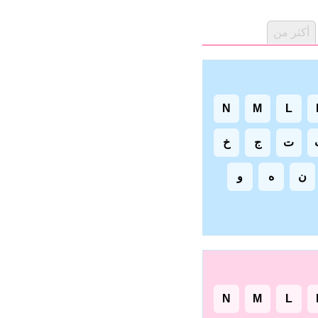
أكثر من
N
M
L
ت
ج
خ
ن
ه
و
N
M
L