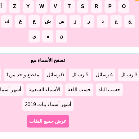
O
P
R
S
T
V
W
Y
Z
أ
ج
ح
د
ر
ز
س
ش
ع
غ
ف
ن
ه
ي
تصفح الأسماء مع
3 رسائل
4 رسائل
5 رسائل
6 رسائل
مقطع واحد من1
حسب البلد
حسب اللغة
الأسماء الشعبية
أشهر أسماء أو
أشهر أسماء بنات 2019
عرض جميع الفئات