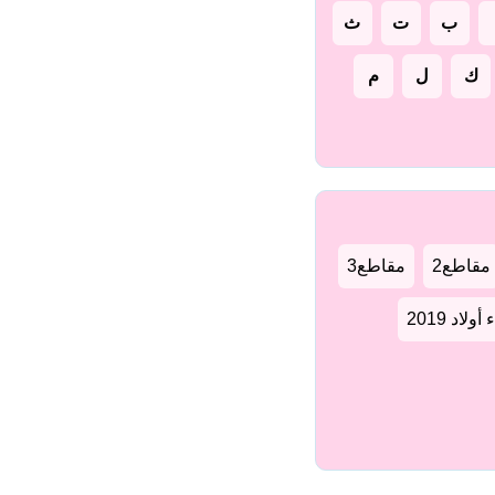
ب
ت
ث
ك
ل
م
مقاطع2
مقاطع3
لاد 2019