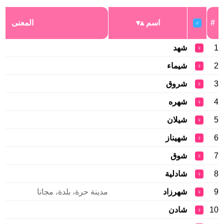
#
اسم
المعنى
♂
1
شهد
♀
2
شيماء
♀
3
شروق
♀
4
شهره
♀
5
شيلان
♀
6
شهيناز
♀
7
شوق
♀
8
شادلية
♀
9
شهرزاد
مدينة حرة، بلدة، مجانا
♀
10
شادن
♀