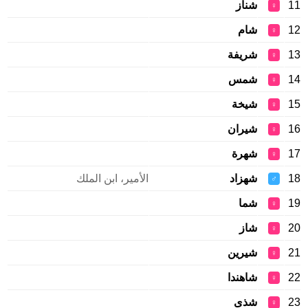
11
شناز
♀
12
شام
♀
13
شريفة
♀
14
شمس
♀
15
شيخة
♀
16
شيران
♀
17
شهرة
♀
18
شهزاد
الأمير، ابن الملك
♂
19
شما
♀
20
شاز
♀
21
شيرين
♀
22
شاهندا
♀
23
شذى
♀