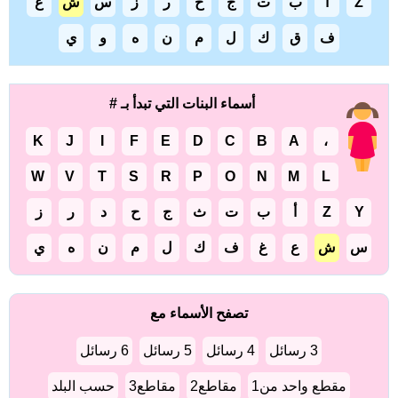
Z
أ
ب
ت
ج
خ
ر
ز
س
ش
ع
ف
ق
ك
ل
م
ن
ه
و
ي
أسماء البنات التي تبدأ بـ #
K
J
I
F
E
D
C
B
A
،
W
V
T
S
R
P
O
N
M
L
Y
Z
أ
ب
ت
ث
ج
ح
د
ر
ز
س
ش
ع
غ
ف
ك
ل
م
ن
ه
ي
تصفح الأسماء مع
3 رسائل
4 رسائل
5 رسائل
6 رسائل
مقطع واحد من1
مقاطع2
مقاطع3
حسب البلد