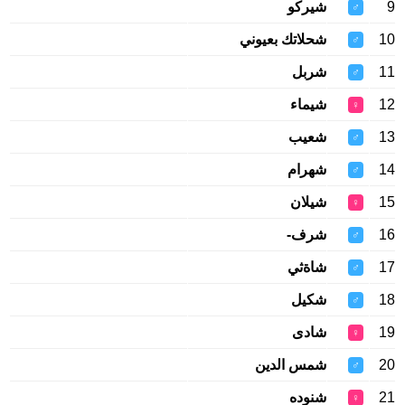
9
شيركو
♂
10
شحلاتك بعيوني
♂
11
شربل
♂
12
شيماء
♀
13
شعيب
♂
14
شهرام
♂
15
شيلان
♀
16
شرف-
♂
17
شاةثي
♂
18
شكيل
♂
19
شادی
♀
20
شمس الدين
♂
21
شنوده
♀