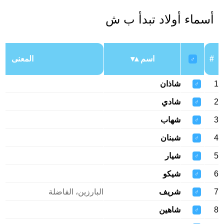
أسماء أولاد تبدأ ب ش
#
اسم
المعنى
♂
1
شاذان
♂
2
شادي
♂
3
شهاب
♂
4
شبنان
♂
5
شيار
♂
6
شيكو
♂
7
شريف
البارزين، الفاضلة
♂
8
شاهين
♂