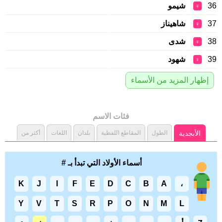
36
شيمو
♀
37
شاهيناز
♀
38
شدى
♀
39
شهود
♀
إظهار المزيد من الأسماء
فئات الاسم
الأبجدية
الطول
المقاطع اللفظية
بلدان
اللغات
أكثر من
أسماء الأولاد التي تبدأ بـ #
K
J
I
F
E
D
C
B
A
،
Y
V
T
S
R
P
O
N
M
L