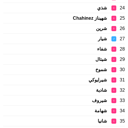
24
شذي
♀
25
شهيناز Chahinez
♀
26
شرين
♀
27
شيار
♂
28
شفاء
♀
29
شيتال
♀
30
شموخ
♀
31
شيرايوكي
♀
32
شادية
♀
33
شيروف
♀
34
شهامة
♀
35
شانيا
♀