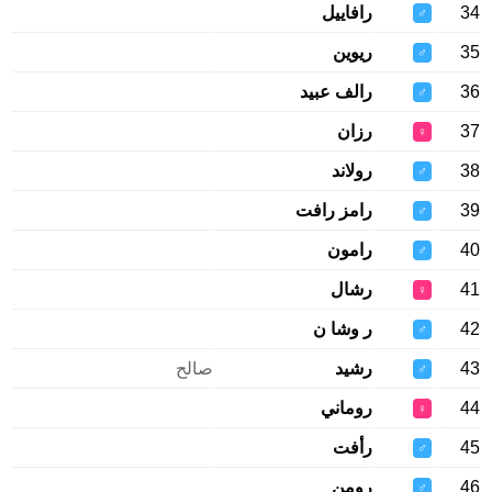
34
رافاييل
♂
35
ريوين
♂
36
رالف عبيد
♂
37
رزان
♀
38
رولاند
♂
39
رامز رافت
♂
40
رامون
♂
41
رشال
♀
42
ر وشا ن
♂
43
رشيد
صالح
♂
44
روماني
♀
45
رأفت
♂
46
رومن
♂