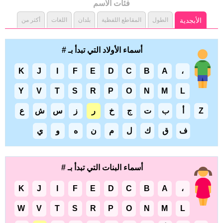
فئات الاسم
الأبجدية
الطول
المقاطع اللفظية
بلدان
اللغات
أكثر من
أسماء الأولاد التي تبدأ بـ #
K
J
I
F
E
D
C
B
A
،
Y
V
T
S
R
P
O
N
M
L
Z
أ
ب
ت
ج
خ
ر
ز
س
ش
ع
ف
ق
ك
ل
م
ن
ه
و
ي
أسماء البنات التي تبدأ بـ #
K
J
I
F
E
D
C
B
A
،
W
V
T
S
R
P
O
N
M
L