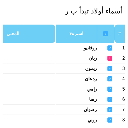
أسماء أولاد تبدأ ب ر
#
اسم
المعنى
♂
1
روفانيو
♂
2
ريان
♀
3
ريمون
♂
4
ردعان
♂
5
رامي
♂
6
رضا
♂
7
رضوان
♂
8
روني
♂