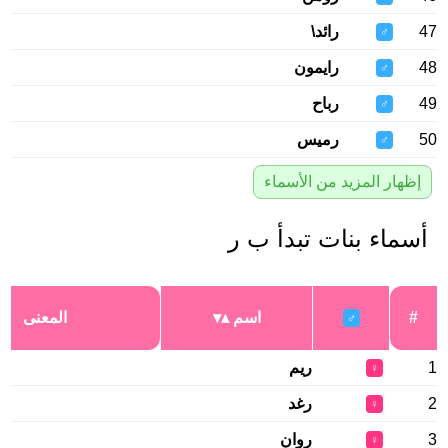
47
رائد\
♂
48
رايمون
♂
49
رباح
♂
50
رميس
♂
إظهار المزيد من الأسماء
أسماء بنات تبدأ ب ر
#
اسم
المعنى
♂
1
ريم
♀
2
رغد
♀
3
روان
♀