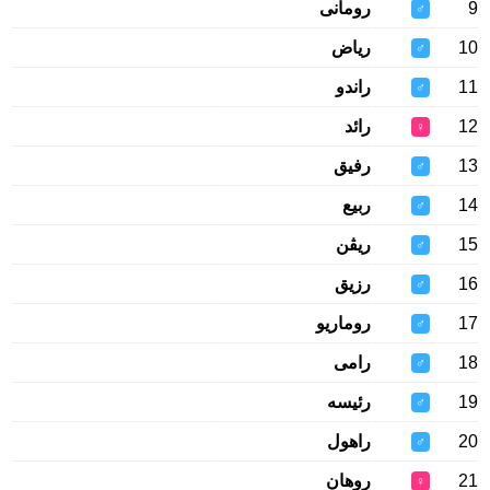
9
رومانى
♂
10
رياض
♂
11
راندو
♂
12
رائد
♀
13
رفيق
♂
14
ربيع
♂
15
ريڤن
♂
16
رزيق
♂
17
روماريو
♂
18
رامى
♂
19
رئيسه
♂
20
راهول
♂
21
روهان
♀