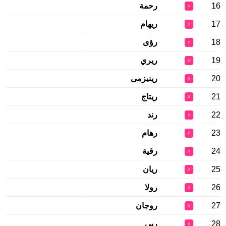
16
رحمة
♀
17
ريهام
♀
18
رؤى
♀
19
ريري
♀
20
رينيزمى
♀
21
ريتاج
♀
22
رند
♀
23
رهام
♀
24
رقية
♀
25
ريان
♀
26
رولا
♀
27
روجان
♀
28
ربى
♀