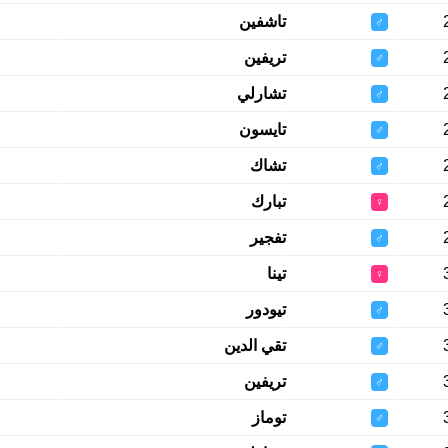
تاشفين
♂
تريفين
♂
تشارلي
♂
تايسون
♂
تشاك
♂
تبارك
♀
تفجير
♂
تينا
♀
تيودور
♂
تقي الدين
♂
تريفين
♂
توماز
♂