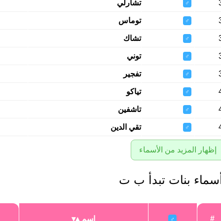
تشارلي
♂
توماس
♂
تشاك
♂
توني
♂
تفجير
♂
تياكو
♂
تاشفين
♂
تقي الدين
♂
إظهار المزيد من الأسماء
سماء بنات تبدأ ب ت
#
اسم
♂