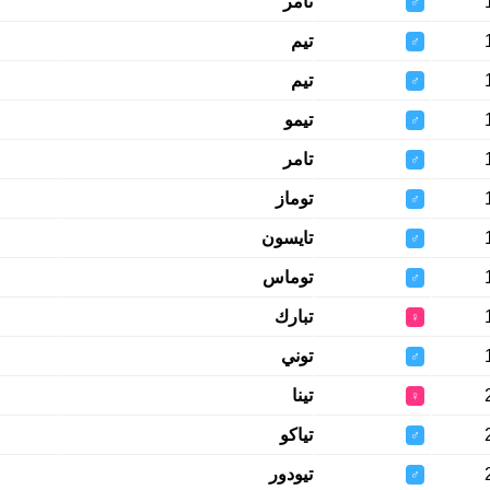
تامر
♂
تيم
♂
تيم
♂
تيمو
♂
تامر
♂
توماز
♂
تايسون
♂
توماس
♂
تبارك
♀
توني
♂
تينا
♀
تياكو
♂
تيودور
♂