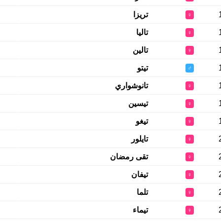
تريزا
♀
تاليا
♀
تالين
♀
تيتو
♂
تانوشواري
♀
تيسين
♀
تيغو
♀
تايلور
♀
تقى رمضان
♀
تيفان
♀
تلما
♀
تيماء
♀