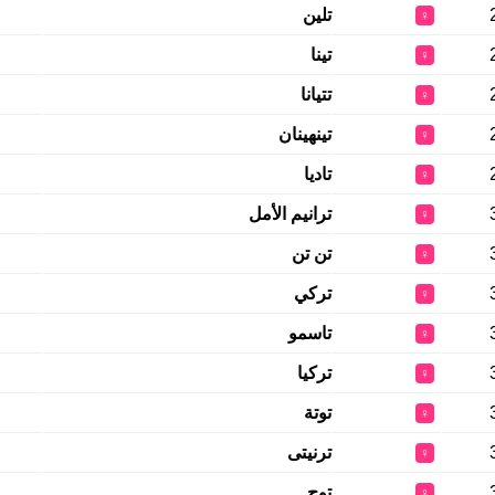
تلين
♀
تينا
♀
تتيانا
♀
تينهينان
♀
تاديا
♀
ترانيم الأمل
♀
تن تن
♀
تركي
♀
تاسمو
♀
تركيا
♀
توتة
♀
ترنيتى
♀
توج
♀