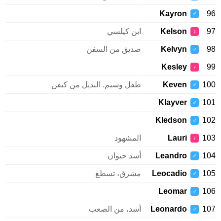
Kayron
96
♂
97
Kelson
ابن كيلسي
♀
98
Kelvyn
صديق من السفن
♂
Kesley
99
♀
100
Keven
طفل وسيم. البديل من كيفن
♂
Klayver
101
♂
Kledson
102
♂
103
Lauri
المشهود
♀
104
Leandro
أسد حيوان
♂
105
Leocadio
مشرق، تسطع
♂
Leomar
106
♂
107
Leonardo
أسد، من الصعب
♂