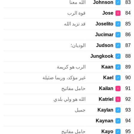
83
Johnson
الله معنا
♂
84
Jose
قوة الرب
♀
85
Joselito
قد تزيد الله
♂
Jucimar
86
♂
87
Judson
الوديان؛
♂
Jungkook
88
♂
89
Kaan
الرب هو كريمة
♂
90
Kael
غير مؤكد، وربما ضئيلة
♂
91
Kailan
حامل مفاتيح
♀
92
Katriel
الله هو ولي بلدي
♀
93
Kaylan
جميل
♂
Kaynan
94
♂
95
Kayo
حامل مفاتيح
♂