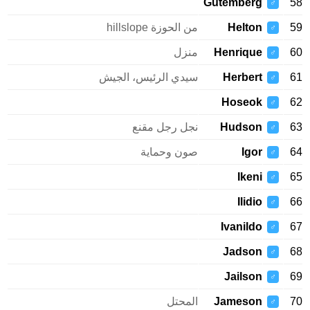
Gutemberg
58
♂
59
Helton
من الحوزة hillslope
♂
60
Henrique
منزل
♂
61
Herbert
سيدي الرئيس، الجيش
♂
Hoseok
62
♂
63
Hudson
نجل رجل مقنع
♂
64
Igor
صون وحماية
♂
Ikeni
65
♂
Ilidio
66
♂
Ivanildo
67
♂
Jadson
68
♂
Jailson
69
♂
70
Jameson
المحتل
♂