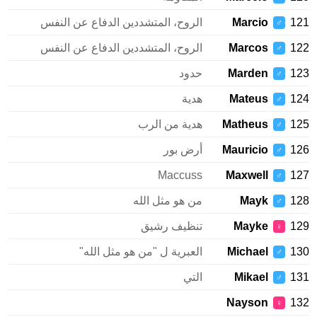
121
Marcio
الروح، المتشددين الدفاع عن النفس
♂
122
Marcos
الروح، المتشددين الدفاع عن النفس
♂
123
Marden
حدود
♂
124
Mateus
هدية
♂
125
Matheus
هدية من الرب
♂
126
Mauricio
أرض بور
♂
Maccuss
Maxwell
127
♂
128
Mayk
من هو مثل الله
♂
129
Mayke
تنظيف رشيق
♀
130
Michael
العبرية ل "من هو مثل الله"
♂
131
Mikael
التي
♂
Nayson
132
♀