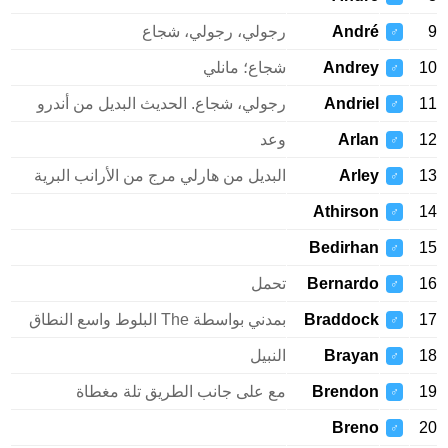
9
André
رجولي، رجولي، شجاع
♂
10
Andrey
شجاع؛ مانلي
♂
11
Andriel
رجولي، شجاع. الحديث البديل من أندرو
♂
12
Arlan
وعد
♂
13
Arley
البديل من هارلي مرج من الأرانب البرية
♂
Athirson
14
♂
Bedirhan
15
♂
16
Bernardo
تحمل
♂
17
Braddock
بمدني بواسطة The البلوط واسع النطاق
♂
18
Brayan
النبيل
♂
19
Brendon
مع على جانب الطريق تلة مغطاة
♂
Breno
20
♂