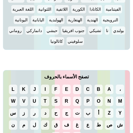
الفيتنامية
الكانادا
الكورية
اللاتفية
اللتوانية
اللغة العبرية
النرويجية
الهندية
الهنغارية
الهولندية
اليابانية
اليونانية
بولندي
تا
تشيكي
جنوب افريقيا
حبشي
دانماركي
روماني
سلوفيني
كاتالونيا
تصفح الأسماء بالحروف
L
K
J
I
F
E
D
C
B
A
،
W
V
U
T
S
R
Q
P
O
N
M
Y
Z
أ
ب
ت
ج
ح
د
ر
ز
س
ش
ص
ط
ع
غ
ف
ق
ك
ل
م
ن