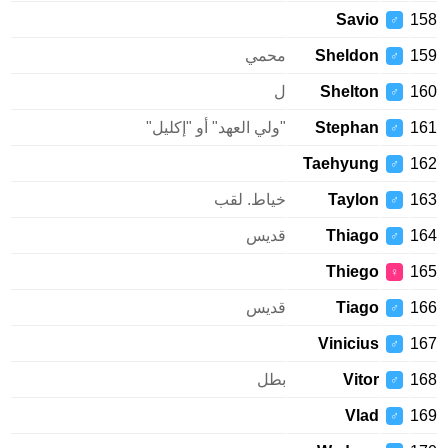
Savio
158
♂
159
Sheldon
محمي
♂
160
Shelton
ل
♂
161
Stephan
"ولي العهد" أو "إكليل"
♂
Taehyung
162
♂
163
Taylon
خياط. لقب
♂
164
Thiago
قديس
♂
Thiego
165
♀
166
Tiago
قديس
♂
Vinicius
167
♂
168
Vitor
بطل
♂
Vlad
169
♂