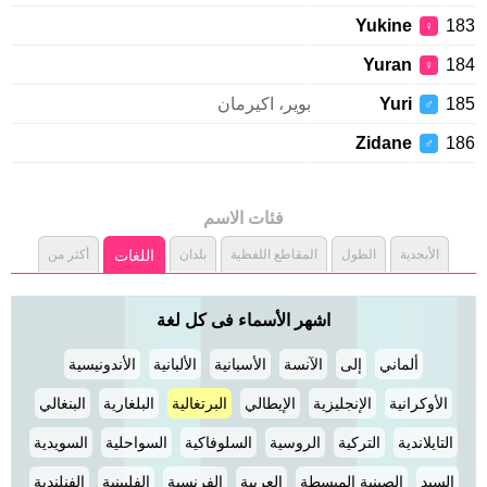
Yukine
183
♀
Yuran
184
♀
185
Yuri
بوير، اكيرمان
♂
Zidane
186
♂
فئات الاسم
الأبجدية
الطول
المقاطع اللفظية
بلدان
اللغات
أكثر من
اشهر الأسماء فى كل لغة
ألماني
إلى
الآنسة
الأسبانية
الألبانية
الأندونيسية
الأوكرانية
الإنجليزية
الإيطالي
البرتغالية
البلغارية
البنغالي
التايلاندية
التركية
الروسية
السلوفاكية
السواحلية
السويدية
السيد
الصينية المبسطة
العربية
الفرنسية
الفلبينية
الفنلندية