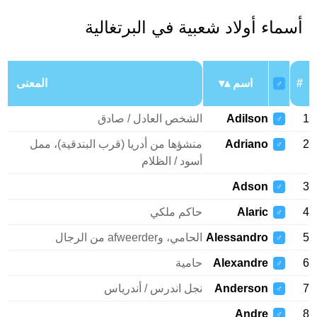
أسماء أولاد شعبية في البرتغالية
#
اسم
المعنى
♂
1
Adilson
الشخص العادل / صادق
♂
2
Adriano
منشؤها من أدريا (قرب البندقية)، ممل
♂
أسود / الظلام
Adson
3
♂
4
Alaric
حاكم ملكي
♂
5
Alessandro
الحامي، وafweerder من الرجال
♂
6
Alexandre
حامية
♂
7
Anderson
نجل اندرس / أندرياس
♂
Andre
8
♂