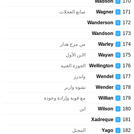
Wadson
170
♂
171
Wagner
صانع العجلات
♂
Wanderson
172
♂
Wandson
173
♂
174
Warley
من مرج هدار
♂
175
Wayan
الابن الأول
♂
176
Wellington
الحوزة الغنية
♂
177
Wendel
واندرز
♂
178
Wender
تشوه وارنر
♂
179
Willian
مع قوية وإرادة وخوذة
♂
180
Wilson
ابن
♂
Xadreque
181
♂
182
Yago
المحتل
♂