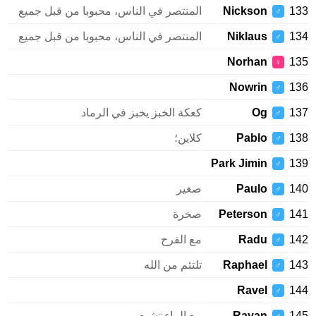
133
Nickson
المنتصر في الناس، محبوبا من قبل جميع
♂
134
Niklaus
المنتصر في الناس، محبوبا من قبل جميع
♂
Norhan
135
♀
Nowrin
136
♂
137
Og
كعكة الخبز يخبز في الرماد
♂
138
Pablo
كلاين؛
♂
Park Jimin
139
♂
140
Paulo
صغير
♂
141
Peterson
صخرة
♂
142
Radu
مع الفرح
♂
143
Raphael
تلتئم من الله
♂
Ravel
144
♂
145
Rayan
مع الماء تشبع