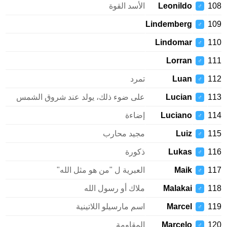
108
Leonildo
الأسد القوة
♂
Lindemberg
109
♂
Lindomar
110
♂
Lorran
111
♂
112
Luan
تمرد
♂
113
Lucian
على ضوء ذلك، يولد عند شروق الشمس
♂
114
Luciano
إضاءة
♂
115
Luiz
مجيد محارب
♂
116
Lukas
ذكورة
♂
117
Maik
العبرية ل "من هو مثل الله"
♂
118
Malakai
ملاك أو رسول الله
♂
119
Marcel
اسم مارسيلو اللاتينية
♂
120
Marcelo
المقاومة
♂