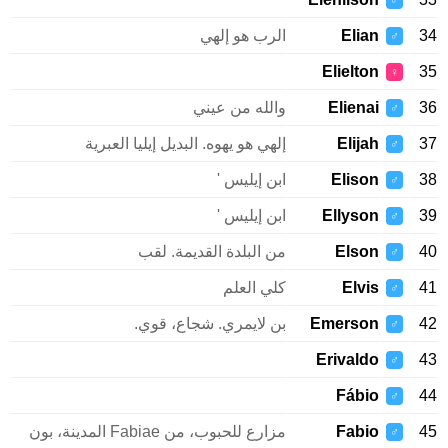
♂
34
Elian
الرب هو إلهي
♂
Elielton
35
♀
36
Elienai
والله من عيني
♂
37
Elijah
إلهي هو يهوه. البديل إيليا العبرية
♂
38
Elison
ابن إيليس '
♂
39
Ellyson
ابن إيليس '
♂
40
Elson
من البلدة القديمة. لقب
♂
41
Elvis
كلي العلم
♂
42
Emerson
بن لايمري. شجاع، قوي.
♂
Erivaldo
43
♂
Fábio
44
♂
45
Fabio
مزارع للحبوب، من Fabiae المدينة، بون
♂