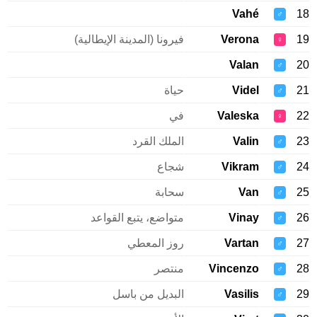
Vahé
♂
Verona
فيرونا (المدينة الإيطالية)
♀
Valan
♂
Videl
حياة
♂
Valeska
في
♀
Valin
الملك القرد
♂
Vikram
شجاع
♂
Van
سحابة
♂
Vinay
متواضع، يتبع القواعد
♂
Vartan
روز المعطي
♂
Vincenzo
منتصر
♂
Vasilis
البديل من باسل
♂