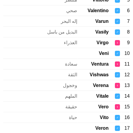
♂
Valentino
صحي
♂
Varun
إله البحر
♂
Vasily
البديل من باسل
♂
Virgo
العذراء
♀
Veni
♂
Ventura
سعادة
♀
Vishwas
الثقة
♂
Verena
وخجول
♀
Vitale
الملهم
♂
Vero
حقيقة
♀
Vito
حياة
♂
Veron
♂