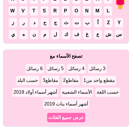
W
V
T
S
R
P
O
N
M
L
Y
Z
أ
ب
ت
ث
ج
ح
د
ر
ز
س
ش
ع
غ
ف
ك
ل
م
ن
ه
ي
تصفح الأسماء مع
3 رسائل
4 رسائل
5 رسائل
6 رسائل
مقطع واحد من1
مقاطع2
مقاطع3
حسب البلد
حسب اللغة
الأسماء الشعبية
أشهر أسماء أولاد 2019
أشهر أسماء بنات 2019
عرض جميع الفئات