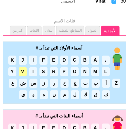
Virat
الأسمى
♂
فئات الاسم
الأبجدية
الطول
المقاطع اللفظية
بلدان
اللغات
أكثر من
أسماء الأولاد التي تبدأ بـ #
K
J
I
F
E
D
C
B
A
،
Y
V
T
S
R
P
O
N
M
L
Z
أ
ب
ت
ج
خ
ر
ز
س
ش
ع
ف
ق
ك
ل
م
ن
ه
و
ي
أسماء البنات التي تبدأ بـ #
K
J
I
F
E
D
C
B
A
،