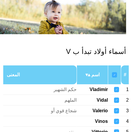
سماء أولاد تبدأ ب V
اسم
المعنى
♂
Vladimir
حكم الشهير
♂
Vidal
الملهم
♂
Valerio
شجاع قوي أو
♂
Vinos
♂
Vittorio
منتصر