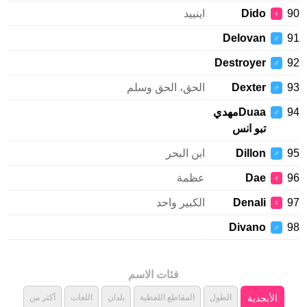
Dido
اينييد
♀
Delovan
♂
Destroyer
♂
Dexter
الحق، الحق وسلم
♂
Duaaمهدي
♂
تبو انس
Dillon
ابن البحر
♂
Dae
عظمة
♀
Denali
الكبير واحد
♀
Divano
♂
فئات الاسم
الأبجدية
الطول
المقاطع اللفظية
بلدان
اللغات
أكثر من