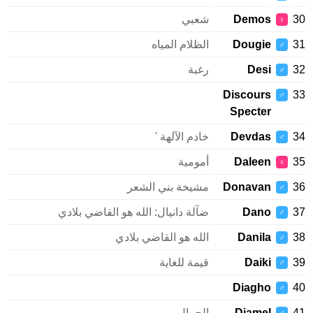
Demos
شعبي
♀
Dougie
الظلام المياه
♂
Desi
رغبة
♂
Discours
♂
Specter
Devdas
خادم الآلهة '
♂
Daleen
أمومية
♀
Donavan
مشيخة بني الشعر
♂
Dano
ضآلة دانيال: الله هو القاضي بلادي
♂
Danila
الله هو القاضي بلادي
♂
Daiki
قيمة للغاية
♂
Diagho
♂
Djamel
الجمال