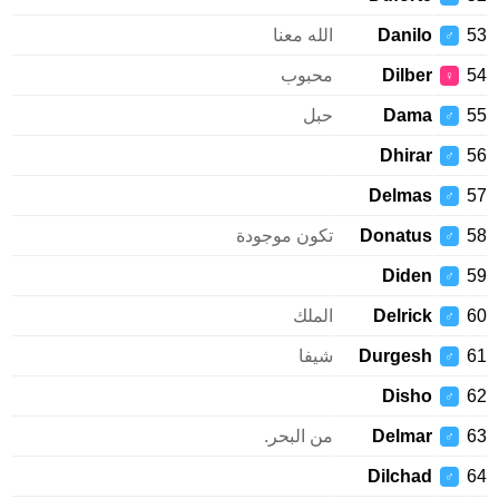
Danilo
الله معنا
♂
Dilber
محبوب
♀
Dama
حبل
♂
Dhirar
♂
Delmas
♂
Donatus
تكون موجودة
♂
Diden
♂
Delrick
الملك
♂
Durgesh
شيفا
♂
Disho
♂
Delmar
من البحر.
♂
Dilchad
♂