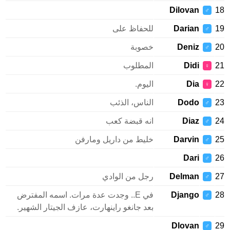
Dilovan
♂
Darian
للحفاظ على
♂
Deniz
خصوبة
♂
Didi
المطلوب
♀
Dia
اليوم.
♀
Dodo
الناس، الذئب
♂
Diaz
انه قبضة كعب
♂
Darvin
خليط من داريل ومارفن
♂
Dari
♂
Delman
رجل من الوادي
♂
Django
في E.. وجدت عدة مرات. اسمه المفترض
♂
بعد جانغو راينهارت، عازف الجيتار الشهير.
Dlovan
♂