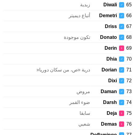
Diwali
زبدية
♂
Demetri
أتباع ديميتر
♂
Driss
♂
Donato
تكون موجودة
♂
Derin
♀
Dhia
♂
Dorian
درية «ص، من سكان دوريا«
♂
Dixi
♂
Daman
مروض
♂
Darsh
ضوء القمر
♂
Deja
سابقا
♀
Demas
شعبي
♀
Doflamingo