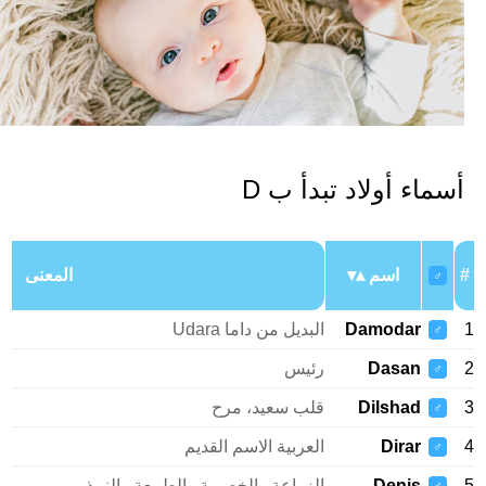
سماء أولاد تبدأ ب D
اسم
المعنى
♂
Damodar
البديل من داما Udara
♂
Dasan
رئيس
♂
Dilshad
قلب سعيد، مرح
♂
Dirar
العربية الاسم القديم
♂
Denis
الزراعة والخصوبة والطبيعة والنبيذ