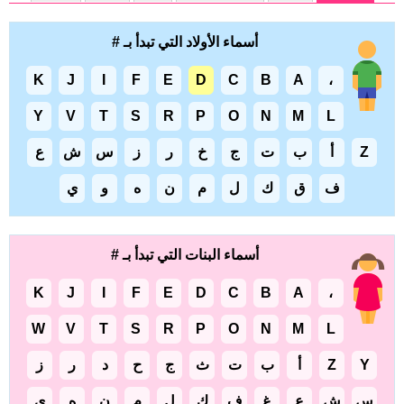
أسماء الأولاد التي تبدأ بـ #
K
J
I
F
E
D
C
B
A
،
Y
V
T
S
R
P
O
N
M
L
Z
أ
ب
ت
ج
خ
ر
ز
س
ش
ع
ف
ق
ك
ل
م
ن
ه
و
ي
أسماء البنات التي تبدأ بـ #
K
J
I
F
E
D
C
B
A
،
W
V
T
S
R
P
O
N
M
L
Y
Z
أ
ب
ت
ث
ج
ح
د
ر
ز
س
ش
ع
غ
ف
ك
ل
م
ن
ه
ي