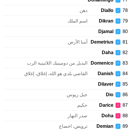
♂
Diallo
دهن
♂
Dikran
اسم الملك
♂
Djamal
♂
Demetrius
أمنا الأرض
♂
Daha
♂
Domenico
البديل من دومينيك اللاتينية الرب
♂
Danish
القاضي بلدي هو الله، إغلاق، إغلاق
♂
Dilaver
♂
Dio
جبل زيوس
♂
Darice
حكيم
♀
Doha
صدر النهار
♀
Demian
ترويض، اخضاع
♂