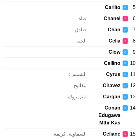
Carlito
♂
Chanel
قناة
♀
Chan
صادق
♂
Celia
الجنة
♀
Clow
♂
Cellino
♂
Cyrus
الشمس؛
♂
Chavez
مفاتيح
♂
Cargan
ليتل روك
♂
Conan
♂
Edugawa
Mthr Kas
Celiane
السماوية، كريمة
♀