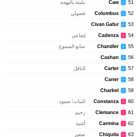
Caw
مليئة بالبهجة
♂
Columbus
فضولي
♂
Civan Gafur
♂
Cadenza
إيقاعي
♀
Chandler
صانع الشموع.
♂
Cashan
♂
Carter
الناقل
♂
Caner
♂
Charbel
♂
Constanza
الثبات؛ صمود
♀
Clemance
رحيم
♀
Carmina
أغنية
♀
Chiquita
صغير
♀