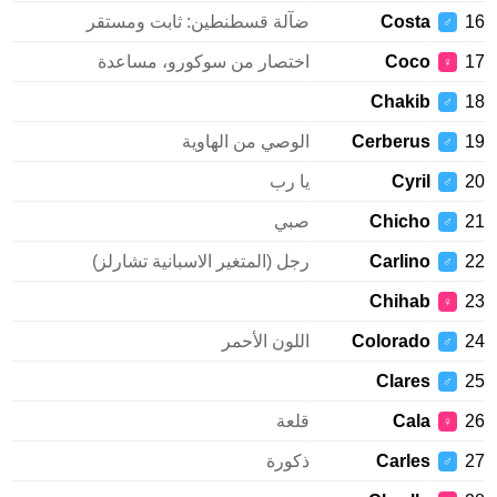
Costa
ضآلة قسطنطين: ثابت ومستقر
♂
Coco
اختصار من سوكورو، مساعدة
♀
Chakib
♂
Cerberus
الوصي من الهاوية
♂
Cyril
يا رب
♂
Chicho
صبي
♂
Carlino
رجل (المتغير الاسبانية تشارلز)
♂
Chihab
♀
Colorado
اللون الأحمر
♂
Clares
♂
Cala
قلعة
♀
Carles
ذكورة
♂