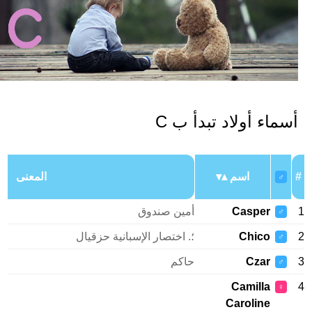
سماء أولاد تبدأ ب C
اسم
المعنى
♂
Casper
أمين صندوق
♂
Chico
؛. اختصار الإسبانية حزقيال
♂
Czar
حاكم
♂
Camilla
♀
Caroline