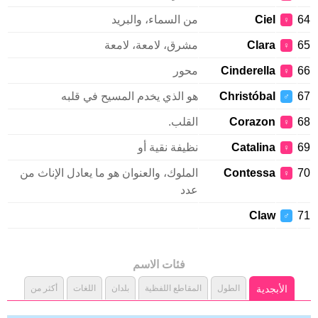
Ciel
من السماء، والبريد
♀
Clara
مشرق، لامعة، لامعة
♀
Cinderella
محور
♀
Christóbal
هو الذي يخدم المسيح في قلبه
♂
Corazon
القلب.
♀
Catalina
نظيفة نقية أو
♀
Contessa
الملوك، والعنوان هو ما يعادل الإناث من
♀
عدد
Claw
♂
فئات الاسم
الأبجدية
الطول
المقاطع اللفظية
بلدان
اللغات
أكثر من