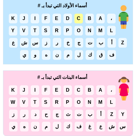
أسماء الأولاد التي تبدأ بـ #
K
J
I
F
E
D
C
B
A
،
Y
V
T
S
R
P
O
N
M
L
Z
أ
ب
ت
ج
خ
ر
ز
س
ش
ع
ف
ق
ك
ل
م
ن
ه
و
ي
أسماء البنات التي تبدأ بـ #
K
J
I
F
E
D
C
B
A
،
W
V
T
S
R
P
O
N
M
L
Y
Z
أ
ب
ت
ث
ج
ح
د
ر
ز
س
ش
ع
غ
ف
ك
ل
م
ن
ه
ي