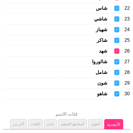
22
شاس
♂
23
شاشي
♂
24
شهباز
♂
25
شاكر
♂
26
شهد
♀
27
شالوروا
♂
28
شامل
♂
29
شون
♂
30
شاهو
♂
فئات الاسم
الأبجدية
الطول
المقاطع اللفظية
بلدان
اللغات
أكثر من