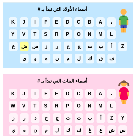
أسماء الأولاد التي تبدأ بـ #
K
J
I
F
E
D
C
B
A
،
Y
V
T
S
R
P
O
N
M
L
Z
أ
ب
ت
ج
خ
ر
ز
س
ش
ع
ف
ق
ك
ل
م
ن
ه
و
ي
أسماء البنات التي تبدأ بـ #
K
J
I
F
E
D
C
B
A
،
W
V
T
S
R
P
O
N
M
L
Y
Z
أ
ب
ت
ث
ج
ح
د
ر
ز
س
ش
ع
غ
ف
ك
ل
م
ن
ه
ي