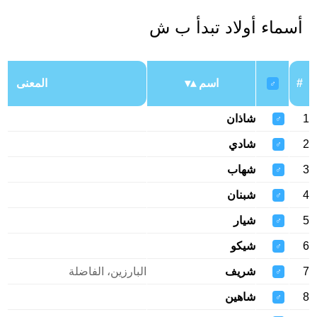
أسماء أولاد تبدأ ب ش
#
اسم
المعنى
♂
1
شاذان
♂
2
شادي
♂
3
شهاب
♂
4
شبنان
♂
5
شيار
♂
6
شيكو
♂
7
شريف
البارزين، الفاضلة
♂
8
شاهين
♂