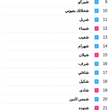
9
شيركو
♂
10
شحلاتك بعيوني
♂
11
شربل
♂
12
شيماء
♀
13
شعيب
♂
14
شهرام
♂
15
شيلان
♀
16
شرف-
♂
17
شاةثي
♂
18
شكيل
♂
19
شادی
♀
20
شمس الدين
♂
21
شنوده
♀