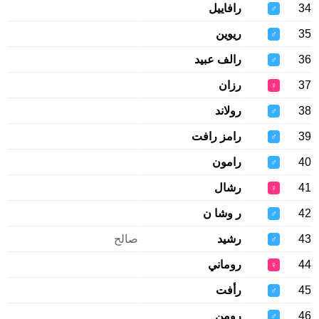
34
رافاييل
♂
35
ريوين
♂
36
رالف عبيد
♂
37
رزان
♀
38
رولاند
♂
39
رامز رافت
♂
40
رامون
♂
41
رشال
♀
42
ر وشا ن
♂
43
رشيد
صالح
♂
44
روماني
♀
45
رأفت
♂
46
رومن
♂