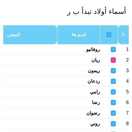
أسماء أولاد تبدأ ب ر
#
اسم
المعنى
♂
1
روفانيو
♂
2
ريان
♀
3
ريمون
♂
4
ردعان
♂
5
رامي
♂
6
رضا
♂
7
رضوان
♂
8
روني
♂