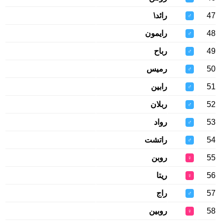
47
رائد\
♂
48
رايمون
♂
49
رباح
♂
50
رميس
♂
51
رابين
♂
52
ربلان
♂
53
رواد
♂
54
راتشت
♂
55
روبن
♀
56
ريتا
♀
57
راج
♂
58
روبين
♀