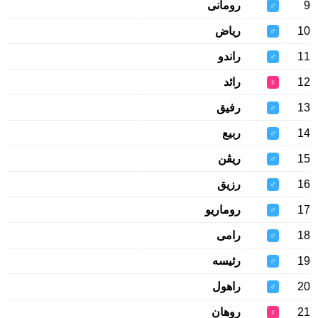
9
رومانى
♂
10
رياض
♂
11
راندو
♂
12
رائد
♀
13
رفيق
♂
14
ربيع
♂
15
ريڤن
♂
16
رزيق
♂
17
روماريو
♂
18
رامى
♂
19
رئيسه
♂
20
راهول
♂
21
روهان
♀