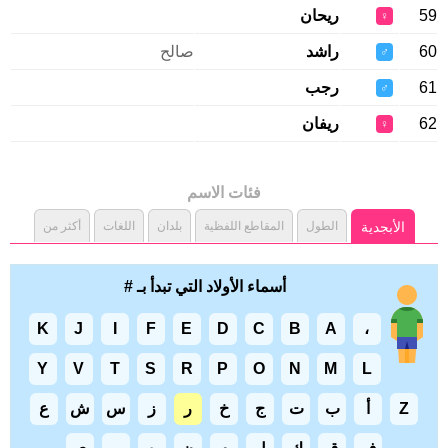
59
ريحان
♀
60
راشد
صالح
♂
61
رجب
♂
62
ريفان
♀
فئات الاسم
الأبجدية
الطول
المقاطع اللفظية
بلدان
اللغات
أكثر من
أسماء الأولاد التي تبدأ بـ #
K
J
I
F
E
D
C
B
A
،
Y
V
T
S
R
P
O
N
M
L
Z
أ
ب
ت
ج
خ
ر
ز
س
ش
ع