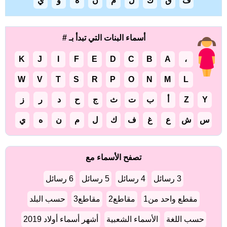
ف
ق
ك
ل
م
ن
ه
و
ي
أسماء البنات التي تبدأ بـ #
K
J
I
F
E
D
C
B
A
،
W
V
T
S
R
P
O
N
M
L
Y
Z
أ
ب
ت
ث
ج
ح
د
ر
ز
س
ش
ع
غ
ف
ك
ل
م
ن
ه
ي
تصفح الأسماء مع
3 رسائل
4 رسائل
5 رسائل
6 رسائل
مقطع واحد من1
مقاطع2
مقاطع3
حسب البلد
حسب اللغة
الأسماء الشعبية
أشهر أسماء أولاد 2019