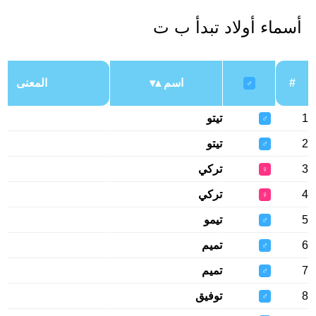
أسماء أولاد تبدأ ب ت
#
اسم
المعنى
♂
1
تيتو
♂
2
تيتو
♂
3
تركي
♀
4
تركي
♀
5
تيمو
♂
6
تميم
♂
7
تميم
♂
8
توفيق
♂