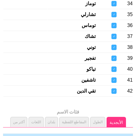
34
توماز
♂
35
تشارلي
♂
36
توماس
♂
37
تشاك
♂
38
توني
♂
39
تفجير
♂
40
تياكو
♂
41
تاشفين
♂
42
تقي الدين
♂
فئات الاسم
الأبجدية
الطول
المقاطع اللفظية
بلدان
اللغات
أكثر من