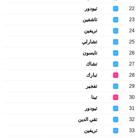
22
تيودور
♂
23
تاشفين
♂
24
تريفين
♂
25
تشارلي
♂
26
تايسون
♂
27
تشاك
♂
28
تبارك
♀
29
تفجير
♂
30
تينا
♀
31
تيودور
♂
32
تقي الدين
♂
33
تريفين
♂