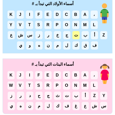
أسماء الأولاد التي تبدأ بـ #
K
J
I
F
E
D
C
B
A
،
Y
V
T
S
R
P
O
N
M
L
Z
أ
ب
ت
ج
خ
ر
ز
س
ش
ع
ف
ق
ك
ل
م
ن
ه
و
ي
أسماء البنات التي تبدأ بـ #
K
J
I
F
E
D
C
B
A
،
W
V
T
S
R
P
O
N
M
L
Y
Z
أ
ب
ت
ث
ج
ح
د
ر
ز
س
ش
ع
غ
ف
ك
ل
م
ن
ه
ي