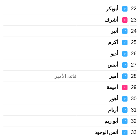
22
أبوبكر
♂
23
أشرف
♀
24
أنير
♂
25
أكرم
♂
26
أديو
♂
27
أنيس
♂
28
أمير
قائد، الأمير
♂
29
أميمة
♀
30
أهور
♂
31
أريام
♂
32
أبو ريم
♂
33
أنس الوجود
♂