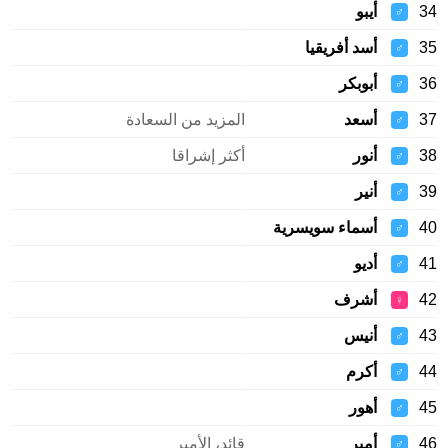
34
أيبو
♂
35
أسد أفريقيا
♂
36
أبوبكر
♂
37
أسعد
المزيد من السعادة
♂
38
أنور
أكثر إشراقا
♂
39
أنير
♂
40
أسماء سويسرية
♂
41
أديو
♂
42
أشرف
♀
43
أنيس
♂
44
أكرم
♂
45
أهور
♂
46
أمير
قائد، الأمير
♂