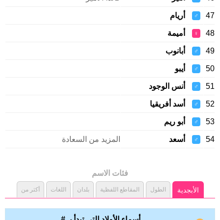
47
أريام
♂
48
أميمة
♀
49
أبانوب
♂
50
أيبو
♂
51
أنس الوجود
♂
52
أسد أفريقيا
♂
53
أبو ريم
♂
54
أسعد
المزيد من السعادة
♂
فئات الاسم
الأبجدية
الطول
المقاطع اللفظية
بلدان
اللغات
أكثر من
أسماء الأولاد التي تبدأ بـ #