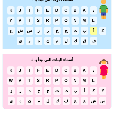
K
J
I
F
E
D
C
B
A
،
Y
V
T
S
R
P
O
N
M
L
Z
أ
ب
ت
ج
خ
ر
ز
س
ش
ع
ف
ق
ك
ل
م
ن
ه
و
ي
أسماء البنات التي تبدأ بـ #
K
J
I
F
E
D
C
B
A
،
W
V
T
S
R
P
O
N
M
L
Y
Z
أ
ب
ت
ث
ج
ح
د
ر
ز
س
ش
ع
غ
ف
ك
ل
م
ن
ه
ي