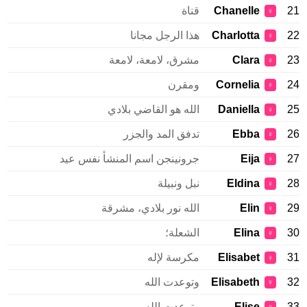
21
Chanelle
قناة
♀
22
Charlotta
هذا الرجل مجانا
♀
23
Clara
مشرق، لامعة، لامعة
♀
24
Cornelia
ومقرن
♀
25
Daniella
الله هو القاضي بلادي
♀
26
Ebba
تدفق المد والجزر
♀
27
Eija
جرونينجن اسم المنشأ نفس عيد
♀
28
Eldina
نبل ونبيلة
♀
29
Elin
الله نور بلادي، مشرقة
♀
30
Elina
الشعلة؛
♀
31
Elisabet
مكرسة لإله
♀
32
Elisabeth
وتوعدت الله
♀
33
Elise
وتوعدت الله