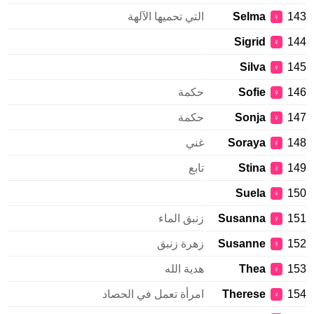
143
Selma
التي تحميها الآلهة
♀
Sigrid
144
♀
Silva
145
♀
146
Sofie
حكمة
♀
147
Sonja
حكمة
♀
148
Soraya
غني
♀
149
Stina
تابع
♀
Suela
150
♀
151
Susanna
زنبق الماء
♀
152
Susanne
زهرة زنبق
♀
153
Thea
هدية الله
♀
154
Therese
امرأة تعمل في الحصاد
♀