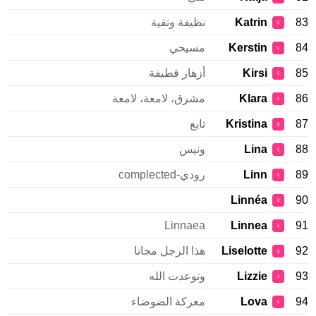
83
Katrin
نظيفة ونقية
♀
84
Kerstin
مسيحي
♀
85
Kirsi
أزهار قطيفة
♀
86
Klara
مشرق، لامعة، لامعة
♀
87
Kristina
تابع
♀
88
Lina
ونيس
♀
89
Linn
رودي-complected
♀
Linnéa
90
♀
Linnaea
Linnea
91
♀
92
Liselotte
هذا الرجل مجانا
♀
93
Lizzie
وتوعدت الله
♀
94
Lova
معركة الضوضاء
♀