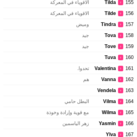
155
Tilda
الاقوياء في المعركة
♀
156
Tilde
الاقوياء في المعركة
♀
157
Tindra
وميض
♀
158
Tova
جيد
♀
159
Tove
جيد
♀
Tuva
160
♀
161
Valentina
تحدوا.
♀
162
Vanna
هم
♀
Vendela
163
♀
164
Vilma
البطل حامي
♀
165
Wilma
مع قوية وإرادة وخوذة
♀
166
Yasmin
زهر الياسمين
♀
Ylva
167
♀