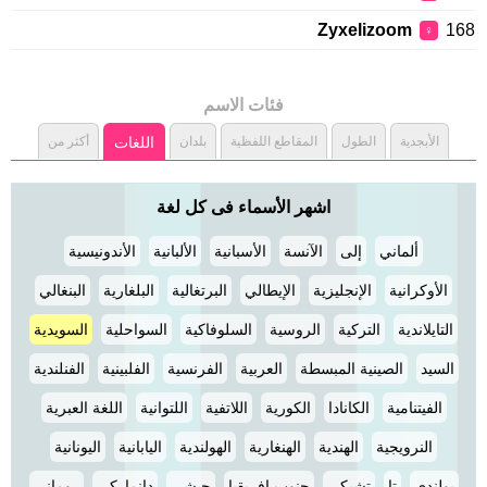
Zyxelizoom
168
♀
فئات الاسم
الأبجدية
الطول
المقاطع اللفظية
بلدان
اللغات
أكثر من
اشهر الأسماء فى كل لغة
ألماني
إلى
الآنسة
الأسبانية
الألبانية
الأندونيسية
الأوكرانية
الإنجليزية
الإيطالي
البرتغالية
البلغارية
البنغالي
التايلاندية
التركية
الروسية
السلوفاكية
السواحلية
السويدية
السيد
الصينية المبسطة
العربية
الفرنسية
الفلبينية
الفنلندية
الفيتنامية
الكانادا
الكورية
اللاتفية
اللتوانية
اللغة العبرية
النرويجية
الهندية
الهنغارية
الهولندية
اليابانية
اليونانية
بولندي
تا
تشيكي
جنوب افريقيا
حبشي
دانماركي
روماني