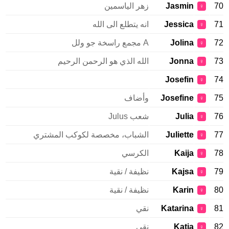
70
Jasmin
زهر الياسمين
♀
71
Jessica
انه يتطلع الى الله
♀
72
Jolina
A مجمع راسخة جو ولل
♀
73
Jonna
الله الذي هو الرحمن الرحيم
♀
Josefin
74
♀
75
Josefine
وأضاف
♀
76
Julia
شعب Julus
♀
77
Juliette
الشباب، مخصصة لكوكب المشتري
♀
78
Kaija
الكرسي
♀
79
Kajsa
نظيفة / نقية
♀
80
Karin
نظيفة / نقية
♀
81
Katarina
نقي
♀
82
Katja
نقي
♀