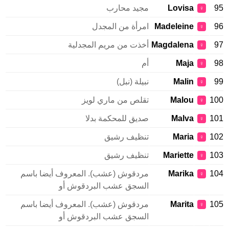
95
Lovisa
مجيد محارب
♀
96
Madeleine
امرأة من المجدل
♀
97
Magdalena
أخذت من مريم المجدلية
♀
98
Maja
أم
♀
99
Malin
نبيلة (نبل)
♀
100
Malou
تقلص من ماري لويز
♀
101
Malva
صديق للمحكمة بدلا
♀
102
Maria
تنظيف رشيق
♀
103
Mariette
تنظيف رشيق
♀
104
Marika
مردقوش (عشب). المعروف أيضا باسم
♀
السجق عشب البردقوش أو
105
Marita
مردقوش (عشب). المعروف أيضا باسم
♀
السجق عشب البردقوش أو