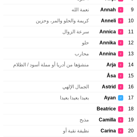
9
Annah
نعمة الله
♀
10
Anneli
كريمة والحلو والمر، وحزين
♀
11
Annica
سرعة الزوال
♀
12
Annika
حلو
♀
13
Annina
محارب
♀
14
Arja
منشؤها من أدريا أو مملة أسود / الظلام
♀
Åsa
15
♀
16
Astrid
الجمال الإلهي
♀
17
Ayan
بعيدا بعيدا بعيدا
♂
Beatrice
18
♀
19
Camilla
مذبح
♀
20
Carina
نظيفة نقية أو
♀