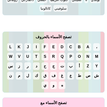
سلوفيني
كاتالونيا
تصفح الأسماء بالحروف
L
K
J
I
F
E
D
C
B
A
،
W
V
U
T
S
R
Q
P
O
N
M
Y
Z
أ
ب
ت
ج
ح
د
ر
ز
س
ش
ص
ط
ع
غ
ف
ق
ك
ل
م
ن
ه
و
ي
تصفح الأسماء مع