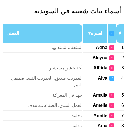
أسماء بنات شعبية في السويدية
#
اسم
المعنى
♂
1
Adna
المتعة والتمتع بها
♀
Aleyna
2
♀
3
Alfrida
أحد عشر مستشار
♀
4
Alva
العفريت صديق، العفريت النبيذ، صديقي
♂
النبيل
5
Amalia
جهد في المعركة
♀
6
Amelie
العمل الشاق. الصناعات. هدف
♀
7
Anette
/ حلوة
♀
8
Anja
/ حلوة
♀