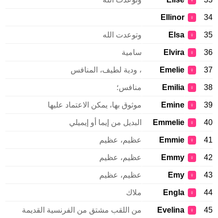
♀
Ellinor
34
♀
35
Elsa
وتوعدت الله
♀
36
Elvira
سامية
♀
37
Emelie
، ودية لطيف، المنافس
♀
38
Emilia
منافس؛
♀
39
Emine
موثوق بها، يمكن الاعتماد عليها
♀
40
Emmelie
البديل من إيما أو إيميلي
♀
41
Emmie
عظيم، عظيم
♀
42
Emmy
عظيم، عظيم
♀
43
Emy
عظيم، عظيم
♀
44
Engla
ملاك
♀
45
Evelina
من اللقب مشتق من الفرنسية القديمة
♀