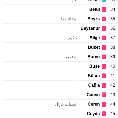
♂
Betül
34
♀
35
Beyza
بيضاء جدا
♀
Beyzanur
36
♀
37
Bilge
حكيم
♀
Buket
38
♀
39
Burcu
الضعيفة
♀
Buse
40
♀
Büşra
41
♀
Çağla
42
♀
Cansu
43
♀
44
Ceren
الشباب غزال
♀
Ceyda
45
♀