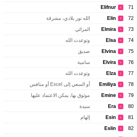
Elifnur
71
♀
72
Elin
الله نور بلادي، مشرقة
♀
73
Elmira
المرائي
♀
74
Elsa
وتوعدت الله
♀
75
Elvina
صديق
♀
76
Elvira
سامية
♀
77
Elza
وتوعدت الله
♀
78
Emiliya
أو السعي إلى Excel أو منافس
♀
79
Emine
موثوق بها، يمكن الاعتماد عليها
♀
80
Era
سيدة
♀
81
Esin
إلهام
♀
Eslin
82
♀