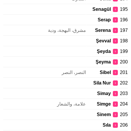
Senagül
195
♀
Serap
196
♀
197
Serena
مشرق، البهجة، ودية
♀
Şevval
198
♀
Şeyda
199
♀
Şeyma
200
♀
201
Sibel
النصر، النصر
♀
Sila Nur
202
♀
Simay
203
♀
204
Simge
علامة، والشعار
♀
Sinem
205
♀
Sıla
206
♀