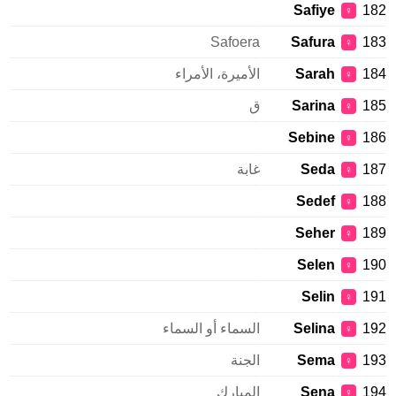
Safiye
182
♀
Safoera
Safura
183
♀
184
Sarah
الأميرة، الأمراء
♀
185
Sarina
ق
♀
Sebine
186
♀
187
Seda
غابة
♀
Sedef
188
♀
Seher
189
♀
Selen
190
♀
Selin
191
♀
192
Selina
السماء أو السماء
♀
193
Sema
الجنة
♀
194
Sena
المبارك
♀