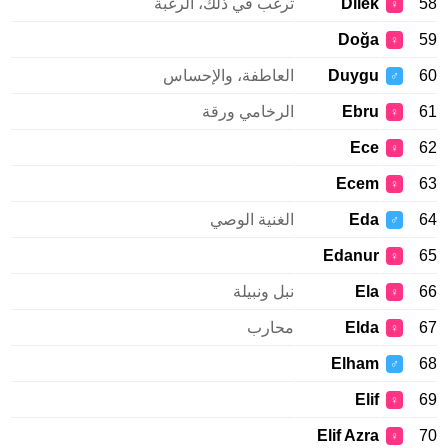
58
Dilek
ترغب في ذلك، الرغبة
♀
Doğa
59
♀
60
Duygu
العاطفة، والإحساس
♂
61
Ebru
الرخامي ورقة
♀
Ece
62
♀
Ecem
63
♀
64
Eda
الغنية الوصي
♂
Edanur
65
♀
66
Ela
نبل ونبيلة
♀
67
Elda
محارب
♀
Elham
68
♂
Elif
69
♀
Elif Azra
70
♀