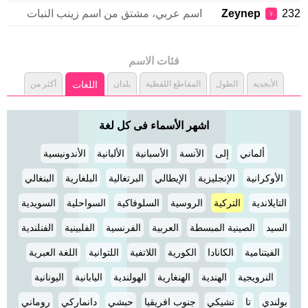
232
Zeynep
اسم عربي، مشتق من اسم زينب النبات
♀
فئات الاسم
الأبجدية
الطول
المقاطع اللفظية
بلدان
اللغات
أكثر من
اشهر الأسماء فى كل لغة
ألماني
إلى
الآنسة
الأسبانية
الألبانية
الأندونيسية
الأوكرانية
الإنجليزية
الإيطالي
البرتغالية
البلغارية
البنغالي
التايلاندية
التركية
الروسية
السلوفاكية
السواحلية
السويدية
السيد
الصينية المبسطة
العربية
الفرنسية
الفلبينية
الفنلندية
الفيتنامية
الكانادا
الكورية
اللاتفية
اللتوانية
اللغة العبرية
النرويجية
الهندية
الهنغارية
الهولندية
اليابانية
اليونانية
بولندي
تا
تشيكي
جنوب افريقيا
حبشي
دانماركي
روماني