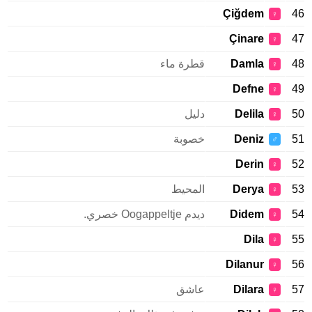
Çiğdem
46
♀
Çinare
47
♀
48
Damla
قطرة ماء
♀
Defne
49
♀
50
Delila
دليل
♀
51
Deniz
خصوبة
♂
Derin
52
♀
53
Derya
المحيط
♀
54
Didem
ديدم Oogappeltje خصري.
♀
Dila
55
♀
Dilanur
56
♀
57
Dilara
عاشق
♀