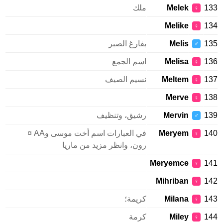
133
Melek
ملك
♀
Melike
134
♀
135
Melis
بفارغ الصبر
♂
136
Melisa
اسم الجمع
♀
137
Meltem
نسيم الصيف
♀
Merve
138
♀
139
Mervin
رشيق، وتنظيف
♂
140
Meryem
في العبارات اسم أخت موسى وAA ¤
♀
رون، وانظر مزيد من ماريا
Meryemce
141
♀
Mihriban
142
♀
143
Milana
كريمة؛
♀
144
Miley
كرمة
♀