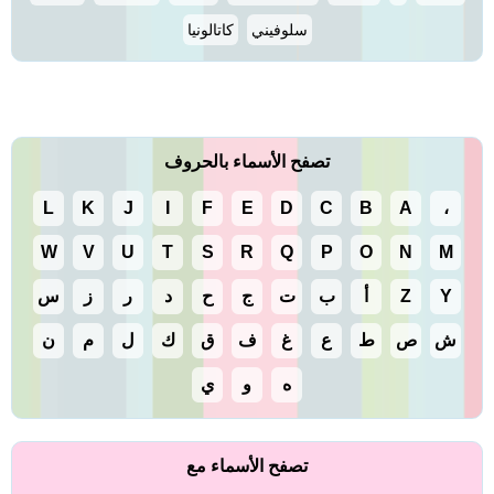
سلوفيني
كاتالونيا
تصفح الأسماء بالحروف
L
K
J
I
F
E
D
C
B
A
،
W
V
U
T
S
R
Q
P
O
N
M
Y
Z
أ
ب
ت
ج
ح
د
ر
ز
س
ش
ص
ط
ع
غ
ف
ق
ك
ل
م
ن
ه
و
ي
تصفح الأسماء مع