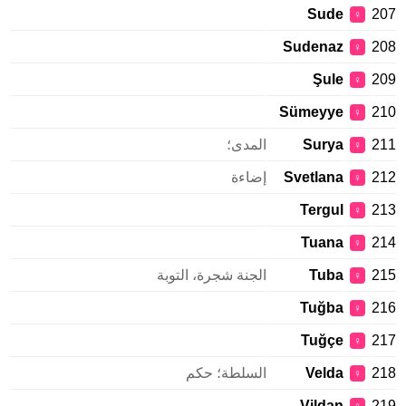
Sude
207
♀
Sudenaz
208
♀
Şule
209
♀
Sümeyye
210
♀
211
Surya
المدى؛
♀
212
Svetlana
إضاءة
♀
Tergul
213
♀
Tuana
214
♀
215
Tuba
الجنة شجرة، التوبة
♀
Tuğba
216
♀
Tuğçe
217
♀
218
Velda
السلطة؛ حكم
♀
Vildan
219