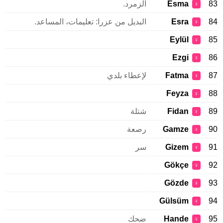
83
Esma
الزمرد.
♀
84
Esra
البديل من عزرا: تعليمات، المساعد.
♀
Eylül
85
♀
Ezgi
86
♀
87
Fatma
لإعطاء بلدي
♀
Feyza
88
♀
89
Fidan
شتلة
♀
90
Gamze
رصعة
♀
91
Gizem
سر
♀
Gökçe
92
♀
Gözde
93
♀
Gülsüm
94
♀
95
Hande
ضحك
♀