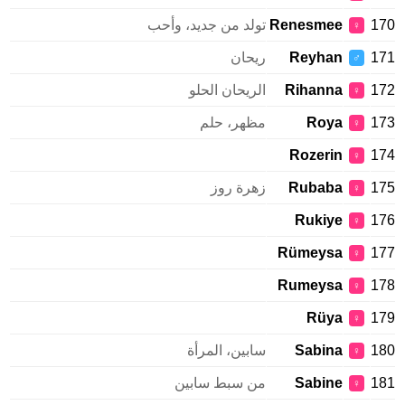
170
Renesmee
تولد من جديد، وأحب
♀
171
Reyhan
ريحان
♂
172
Rihanna
الريحان الحلو
♀
173
Roya
مظهر، حلم
♀
Rozerin
174
♀
175
Rubaba
زهرة روز
♀
Rukiye
176
♀
Rümeysa
177
♀
Rumeysa
178
♀
Rüya
179
♀
180
Sabina
سابين، المرأة
♀
181
Sabine
من سبط سابين
♀