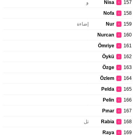
157
Nisa
و
♀
Nofa
158
♀
159
Nur
إضاءة
♀
Nurcan
160
♀
Ömriye
161
♀
Öykü
162
♀
Özge
163
♀
Özlem
164
♀
Pelda
165
♀
Pelin
166
♀
Pınar
167
♀
168
Rabia
تل
♀
Raya
169
♀