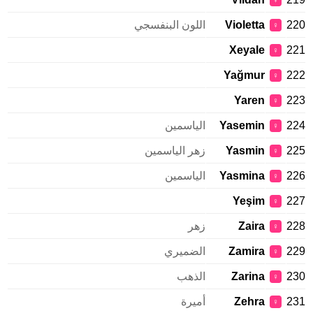
♀
220
Violetta
اللون البنفسجي
♀
Xeyale
221
♀
Yağmur
222
♀
Yaren
223
♀
224
Yasemin
الياسمين
♀
225
Yasmin
زهر الياسمين
♀
226
Yasmina
الياسمين
♀
Yeşim
227
♀
228
Zaira
زهر
♀
229
Zamira
الضميري
♀
230
Zarina
الذهب
♀
231
Zehra
أميرة
♀