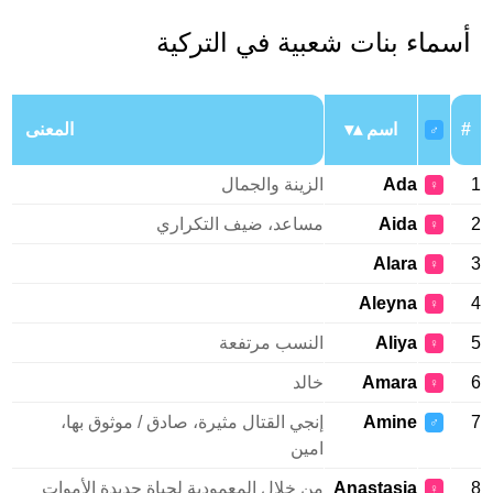
أسماء بنات شعبية في التركية
#
اسم
المعنى
♂
1
Ada
الزينة والجمال
♀
2
Aida
مساعد، ضيف التكراري
♀
Alara
3
♀
Aleyna
4
♀
5
Aliya
النسب مرتفعة
♀
6
Amara
خالد
♀
7
Amine
إنجي القتال مثيرة، صادق / موثوق بها،
♂
امين
8
Anastasia
من خلال المعمودية لحياة جديدة الأموات
♀