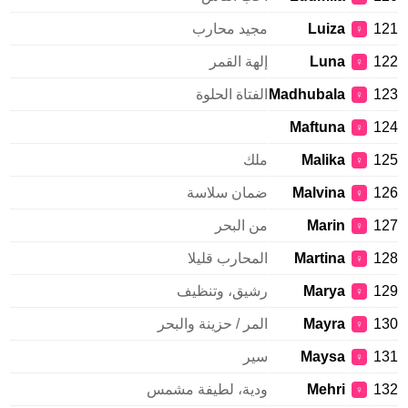
121
Luiza
مجيد محارب
♀
122
Luna
إلهة القمر
♀
123
Madhubala
الفتاة الحلوة
♀
Maftuna
124
♀
125
Malika
ملك
♀
126
Malvina
ضمان سلاسة
♀
127
Marin
من البحر
♀
128
Martina
المحارب قليلا
♀
129
Marya
رشيق، وتنظيف
♀
130
Mayra
المر / حزينة والبحر
♀
131
Maysa
سير
♀
132
Mehri
ودية، لطيفة مشمس
♀