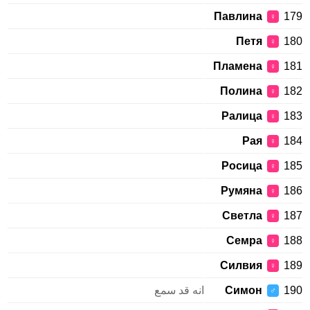
Павлина
179
♀
Петя
180
♀
Пламена
181
♀
Полина
182
♀
Ралица
183
♀
Рая
184
♀
Росица
185
♀
Румяна
186
♀
Светла
187
♀
Семра
188
♀
Силвия
189
♀
190
Симон
انه قد سمع
♂