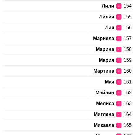
Лили
154
♀
Лилия
155
♀
Лия
156
♀
Мариела
157
♀
Марина
158
♀
Мария
159
♀
Мартина
160
♀
Мая
161
♀
Мейлин
162
♀
Мелиса
163
♀
Миглена
164
♀
Микаела
165
♀