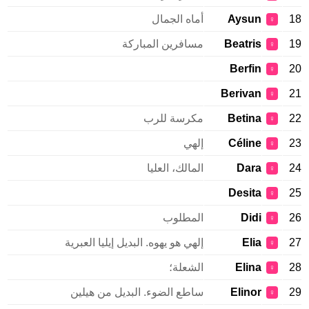
18
Aysun
أماه الجمال
♀
19
Beatris
مسافرين المباركة
♀
Berfin
20
♀
Berivan
21
♀
22
Betina
مكرسة للرب
♀
23
Céline
إلهي
♀
24
Dara
المالك، العليا
♀
Desita
25
♀
26
Didi
المطلوب
♀
27
Elia
إلهي هو يهوه. البديل إيليا العبرية
♀
28
Elina
الشعلة؛
♀
29
Elinor
ساطع الضوء. البديل من هيلين
♀