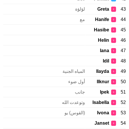
43
Greta
لؤلؤة
♀
44
Hanife
مع
♀
Hasibe
45
♀
Helin
46
♀
Iana
47
♀
Idil
48
♀
49
Ilayda
المياه الجنية
♀
50
Ilknur
أول ضوء
♀
51
Ipek
جانب
♀
52
Isabella
وتوعدت الله
♀
53
Ivona
(القوس) يو
♀
Janset
54
♀