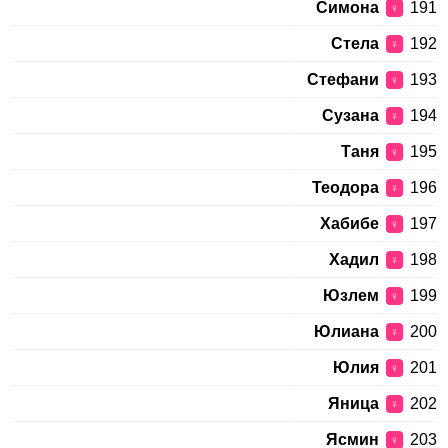
Симона
191
♀
Стела
192
♀
Стефани
193
♀
Сузана
194
♀
Таня
195
♀
Теодора
196
♀
Хабибе
197
♀
Хадил
198
♀
Юзлем
199
♀
Юлиана
200
♀
Юлия
201
♀
Яница
202
♀
Ясмин
203
♀