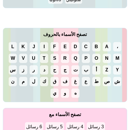
تصفح الأسماء بالحروف
L
K
J
I
F
E
D
C
B
A
،
W
V
U
T
S
R
Q
P
O
N
M
Y
Z
أ
ب
ت
ج
ح
د
ر
ز
س
ش
ص
ط
ع
غ
ف
ق
ك
ل
م
ن
ه
و
ي
تصفح الأسماء مع
3 رسائل
4 رسائل
5 رسائل
6 رسائل