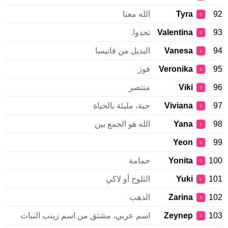
92
Tyra
الله معنا
♀
93
Valentina
تحدوا.
♀
94
Vanesa
البديل من فانيسا
♀
95
Veronika
فوز
♀
96
Viki
منتصر
♀
97
Viviana
حية، مليئة بالحياة
♀
98
Yana
الله هو الجمع بين
♀
Yeon
99
♀
100
Yonita
حمامة
♀
101
Yuki
الثلوج أو لاكي
♀
102
Zarina
الذهب
♀
103
Zeynep
اسم عربي، مشتق من اسم زينب النبات
♀