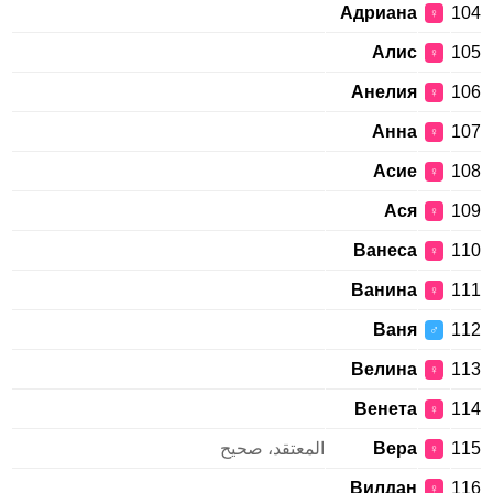
Адриана
104
♀
Алис
105
♀
Анелия
106
♀
Анна
107
♀
Асие
108
♀
Ася
109
♀
Ванеса
110
♀
Ванина
111
♀
Ваня
112
♂
Велина
113
♀
Венета
114
♀
115
Вера
المعتقد، صحيح
♀
Вилдан
116
♀