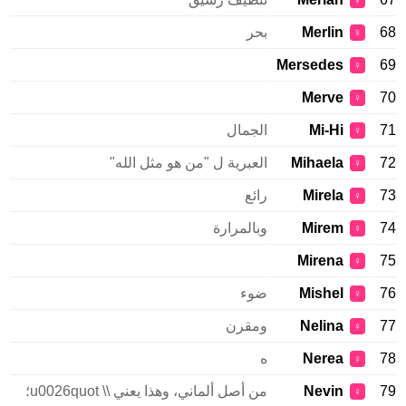
♀
68
Merlin
بحر
♀
Mersedes
69
♀
Merve
70
♀
71
Mi-Hi
الجمال
♀
72
Mihaela
العبرية ل "من هو مثل الله"
♀
73
Mirela
رائع
♀
74
Mirem
وبالمرارة
♀
Mirena
75
♀
76
Mishel
ضوء
♀
77
Nelina
ومقرن
♀
78
Nerea
ه
♀
79
Nevin
من أصل ألماني، وهذا يعني \\ u0026quot؛
♀