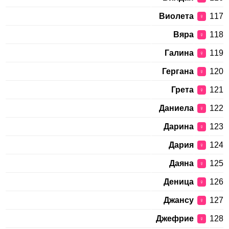
Виолета
117
♀
Вяра
118
♀
Галина
119
♀
Гергана
120
♀
Грета
121
♀
Даниела
122
♀
Дарина
123
♀
Дария
124
♀
Даяна
125
♀
Деница
126
♀
Джансу
127
♀
Джефрие
128
♀