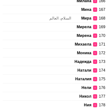
Милана
166
♀
Мина
167
♀
168
Мира
السلام، العالم
♀
Мирела
169
♀
Мирена
170
♀
Михаела
171
♀
Моника
172
♀
Надежда
173
♀
Натали
174
♀
Наталия
175
♀
Нели
176
♀
Никол
177
♀
Ния
178
♀