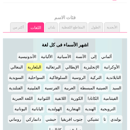
فئات الاسم
الأبجدية
الطول
المقاطع اللفظية
بلدان
اللغات
أكثر من
اشهر الأسماء فى كل لغة
ألماني
إلى
الآنسة
الأسبانية
الألبانية
الأندونيسية
الأوكرانية
الإنجليزية
الإيطالي
البرتغالية
البلغارية
البنغالي
التايلاندية
التركية
الروسية
السلوفاكية
السواحلية
السويدية
السيد
الصينية المبسطة
العربية
الفرنسية
الفلبينية
الفنلندية
الفيتنامية
الكانادا
الكورية
اللاتفية
اللتوانية
اللغة العبرية
النرويجية
الهندية
الهنغارية
الهولندية
اليابانية
اليونانية
بولندي
تا
تشيكي
جنوب افريقيا
حبشي
دانماركي
روماني
سلوفيني
كاتالونيا