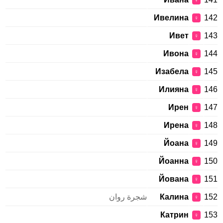
♀
Ивелина
142
♀
Ивет
143
♀
Ивона
144
♀
Изабела
145
♀
Илияна
146
♀
Ирен
147
♀
Ирена
148
♀
Йоана
149
♀
Йоанна
150
♀
Йована
151
♀
152
Калина
شجرة روان
♀
Катрин
153
♀