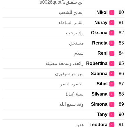
ابن شقيق \\ u0026quot؛
80
Nikol
الفاتح للشعب
♀
81
Nuray
القمر الساطع
♀
82
Oksana
وإذ ترحب
♀
83
Reneta
مستحق
♀
84
Reni
سلام
♀
85
Robertina
رائعة، وسمعة مضيئة
♀
86
Sabrina
من نهر سيفيرن
♀
87
Sibel
النصر، النصر
♀
88
Silvana
نبيلة (نبل)
♀
89
Simona
وقد سمع الله
♀
Tany
90
♀
91
Teodora
هدية
♀