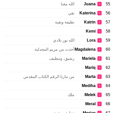
55
Juana
الله معنا
♀
56
Katerina
نقي
♀
57
Katrin
نظيفة ونقية
♀
Kemi
58
♀
59
Lora
الله نور بلادي
♀
60
Magdalena
أخذت من مريم المجدلية
♀
61
Mariela
رشيق، وتنظيف
♀
Mariq
62
♀
63
Marta
من مارتا الرقم الكتاب المقدس
♀
Mediha
64
♀
65
Melek
ملك
♀
Meral
66
♀
67
Merian
تنظيف رشيق