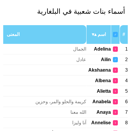
أسماء بنات شعبية في البلغارية
#
اسم
المعنى
♂
1
Adelina
الجمال
♀
2
Ailin
عادل
♂
Akshaena
3
♀
Albena
4
♀
Alietta
5
♀
6
Anabela
كريمة والحلو والمر، وحزين
♀
7
Anaya
الله معنا
♀
8
Annelise
آنا وليزا
♀