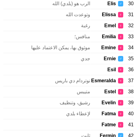
30
Elis
الرب هو (بلدي) الله
♂
31
Elissa
وتوعدت الله
♀
32
Emel
رغبة
♀
33
Emilia
منافس؛
♀
34
Emine
موثوق بها، يمكن الاعتماد عليها
♀
35
Ernie
جدي
♂
Esil
36
♀
37
Esmeralda
نوتردام دي باريس
♀
38
Estel
متيبس
♀
39
Evelin
رشيق، وتنظيف
♀
40
Fatma
لإعطاء بلدي
♀
Fatme
41
♀
42
Fermin
ثابت
♂