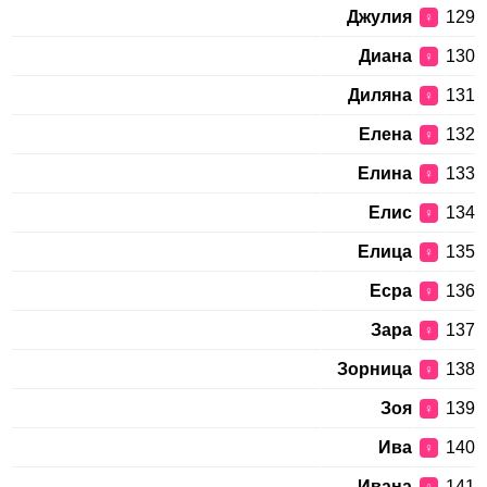
Джулия
129
♀
Диана
130
♀
Диляна
131
♀
Елена
132
♀
Елина
133
♀
Елис
134
♀
Елица
135
♀
Есра
136
♀
Зара
137
♀
Зорница
138
♀
Зоя
139
♀
Ива
140
♀
Ивана
141