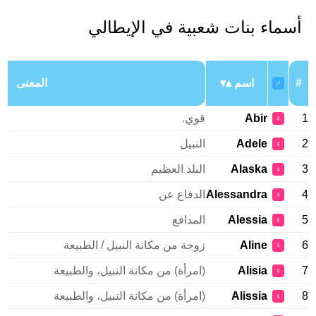
أسماء بنات شعبية في الإيطالي
#
اسم
المعنى
♂
1
Abir
قوي.
♀
2
Adele
النبيل
♀
3
Alaska
البلد العظيم
♀
4
Alessandra
الدفاع عن
♀
5
Alessia
المدافع
♀
6
Aline
زوجة من مكانة النبيل / الطبيعة
♀
7
Alisia
(امرأة) من مكانة النبيل، والطبيعة
♀
8
Alissia
(امرأة) من مكانة النبيل، والطبيعة
♀