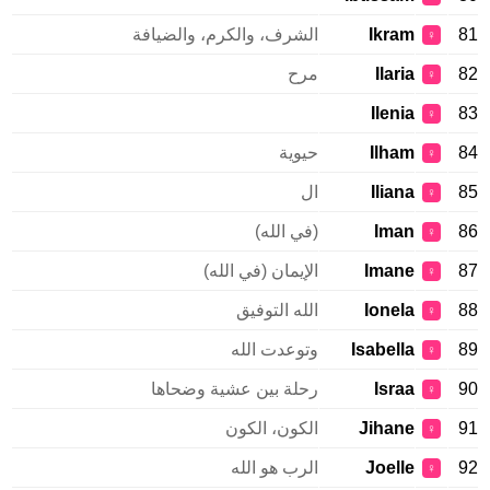
81
Ikram
الشرف، والكرم، والضيافة
♀
82
Ilaria
مرح
♀
Ilenia
83
♀
84
Ilham
حيوية
♀
85
Iliana
ال
♀
86
Iman
(في الله)
♀
87
Imane
الإيمان (في الله)
♀
88
Ionela
الله التوفيق
♀
89
Isabella
وتوعدت الله
♀
90
Israa
رحلة بين عشية وضحاها
♀
91
Jihane
الكون، الكون
♀
92
Joelle
الرب هو الله
♀