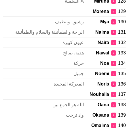
128
Miruna
A السلمية
♀
Morena
129
♀
130
Mya
رشيق، وتنظيف
♀
131
Naima
الراحة والطمأنينة والسلام والطمأنينة
♀
132
Naira
عيون كبيرة
♀
133
Nawal
هدية، صالح
♀
134
Noa
حركة
♀
135
Noemi
جميل
♀
136
Noris
المعركة المجيدة
♀
Nouhaila
137
♀
138
Oana
الله هو الجمع بين
♀
139
Oksana
وإذ ترحب
♀
Omaima
140
♀