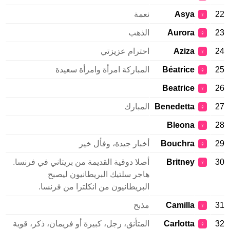
22
Asya
نعمة
♀
23
Aurora
الذهب
♀
24
Aziza
احترام عزيزتي
♀
25
Béatrice
المباركة امرأة وامرأة سعيدة
♀
Beatrice
26
♀
27
Benedetta
المبارك
♀
Bleona
28
♀
29
Bouchra
أخبار جيدة، وفأل خير
♀
30
Britney
أصلا دوقية القديمة من بريتاني في فرنسا.
♀
هاجر سلتيك البريطانيون ليصبح
البريطانيون من انكلترا من فرنسا.
31
Camilla
مذبح
♀
32
Carlotta
المتأنق، رجل، كبيرة أو فريمان، ذكر، قوية
♀