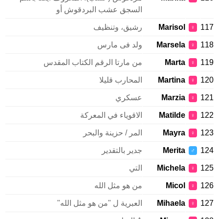
السجق عشب البردقوش أو
117
Marisol
رشيق، وتنظيف
♀
118
Marsela
ولد فى مارس
♀
119
Marta
من مارتا الرقم الكتاب المقدس
♀
120
Martina
المحارب قليلا
♀
121
Marzia
عسكري
♀
122
Matilde
الاقوياء في المعركة
♀
123
Mayra
المر / حزينة والبحر
♀
124
Merita
جدير بالتقدير
♂
125
Michela
التي
♀
126
Micol
من هو مثل الله
♀
127
Mihaela
العبرية ل "من هو مثل الله"
♀