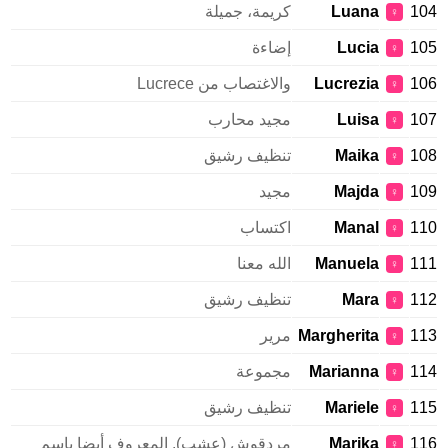
104
Luana
كريمة، جميلة
♀
105
Lucia
إضاءة
♀
106
Lucrezia
والاغتصاب من Lucrece
♀
107
Luisa
مجيد محارب
♀
108
Maika
تنظيف رشيق
♀
109
Majda
مجيد
♀
110
Manal
اكتساب
♀
111
Manuela
الله معنا
♀
112
Mara
تنظيف رشيق
♀
113
Margherita
مرير
♀
114
Marianna
مجموعة
♀
115
Mariele
تنظيف رشيق
♀
116
Marika
مردقوش (عشب). المعروف أيضا باسم
♀