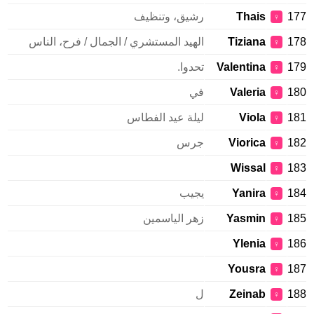
177
Thais
رشيق، وتنظيف
♀
178
Tiziana
الهيد المستشري / الجمال / فرح، الناس
♀
179
Valentina
تحدوا.
♀
180
Valeria
في
♀
181
Viola
ليلة عيد الفطاس
♀
182
Viorica
جرس
♀
Wissal
183
♀
184
Yanira
يجيب
♀
185
Yasmin
زهر الياسمين
♀
Ylenia
186
♀
Yousra
187
♀
188
Zeinab
ل
♀