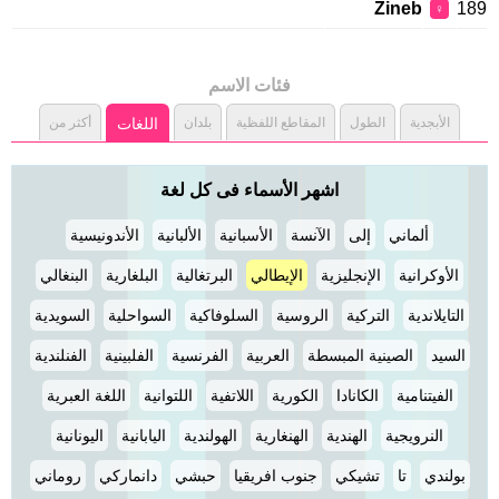
Zineb
189
♀
فئات الاسم
الأبجدية
الطول
المقاطع اللفظية
بلدان
اللغات
أكثر من
اشهر الأسماء فى كل لغة
ألماني
إلى
الآنسة
الأسبانية
الألبانية
الأندونيسية
الأوكرانية
الإنجليزية
الإيطالي
البرتغالية
البلغارية
البنغالي
التايلاندية
التركية
الروسية
السلوفاكية
السواحلية
السويدية
السيد
الصينية المبسطة
العربية
الفرنسية
الفلبينية
الفنلندية
الفيتنامية
الكانادا
الكورية
اللاتفية
اللتوانية
اللغة العبرية
النرويجية
الهندية
الهنغارية
الهولندية
اليابانية
اليونانية
بولندي
تا
تشيكي
جنوب افريقيا
حبشي
دانماركي
روماني