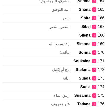
164
Serena
مشرق، البهجة، ودية
♀
165
Shana
الله التوفيق
♀
166
Shira
شعر
♀
167
Sibel
النصر، النصر
♀
Silena
168
♀
169
Simona
وقد سمع الله
♀
170
Sorina
يتألف؛
♀
Soukaina
171
♀
172
Stefania
تاج أو إكليل
♀
173
Suada
إدانة
♀
Suela
174
♀
175
Susanna
زنبق الماء
♀
176
Tatiana
غير معروف
♀