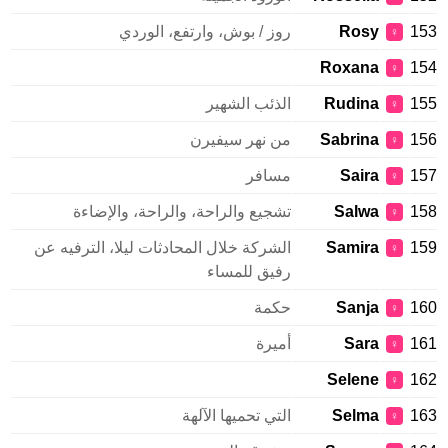
153
Rosy
روز / بوش، وارتفع، الوردي
♀
Roxana
154
♀
155
Rudina
الذئب الشهير
♀
156
Sabrina
من نهر سيفيرن
♀
157
Saira
مسافر
♀
158
Salwa
تشجيع والراحة، والراحة، والإضاءة
♀
159
Samira
الشركة خلال المحادثات ليلا، الترفيه عن
♀
رفيق للمساء
160
Sanja
حكمة
♀
161
Sara
أميرة
♀
Selene
162
♀
163
Selma
التي تحميها الآلهة
♀