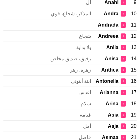
9
Anahi
ال
♀
10
Andra
المذكر، شجاع، قوي
♀
Andrada
11
♀
12
Andreea
شجاع
♀
13
Anila
بلا بداية
♀
14
Anisa
رفيق، صديق مخلص
♀
15
Anthea
زهرة، زهر
♀
16
Antonella
ابنة أنتوني
♀
17
Arianna
أقدس
♀
18
Arina
سلام
♀
19
Asia
قيامة
♀
20
Asja
أمل
♀
21
Asmaa
فاضل
♀