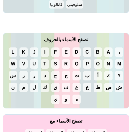
سلوفيني
كاتالونيا
تصفح الأسماء بالحروف
L
K
J
I
F
E
D
C
B
A
،
W
V
U
T
S
R
Q
P
O
N
M
Y
Z
أ
ب
ت
ج
ح
د
ر
ز
س
ش
ص
ط
ع
غ
ف
ق
ك
ل
م
ن
ه
و
ي
تصفح الأسماء مع