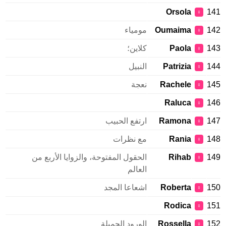
Orsola
141
♀
142
Oumaima
مومياء
♀
143
Paola
كلاين؛
♀
144
Patrizia
النبيل
♀
145
Rachele
نعجة
♀
Raluca
146
♀
147
Ramona
ارتفع الحبيب
♀
148
Rania
مع نظرات
♀
149
Rihab
الحقول المفتوحة، والزوايا الأربع من
♀
العالم
150
Roberta
اشعاعا المجد
♀
Rodica
151
♀
152
Rossella
الورود الجميلة
♀