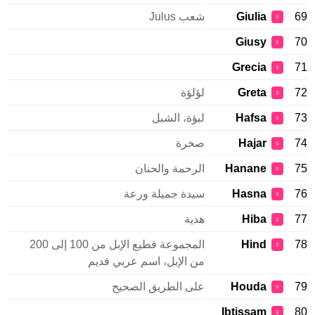
69
Giulia
شعب Julus
♀
Giusy
70
♀
Grecia
71
♀
72
Greta
لؤلؤة
♀
73
Hafsa
لبؤة، الشبل
♀
74
Hajar
صخرة
♀
75
Hanane
الرحمة والحنان
♀
76
Hasna
سيدة جميلة ورعة
♀
77
Hiba
هدية
♀
78
Hind
المجموعة قطيع الإبل من 100 إلى 200
♀
من الإبل، اسم عربي قديم
79
Houda
على الطريق الصحيح
♀
Ibtissam
80
♀